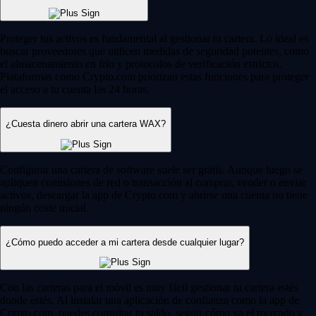
Proteger tus activos es fundamental al gestionar tu cartera. Lo ideal es
buscar proveedores que utilicen medidas de seguridad potentes, como
el almacenamiento en frío y protocolos de verificación estrictos.
Plataformas como Crypto.com priorizan estas funciones para proteger
el acceso a tu cuenta las 24 horas.
¿Cuesta dinero abrir una cartera WAX?
Configurar una cartera de software suele ser gratis. Aunque luego se
apliquen comisiones de red o transacción al comprar, vender o enviar
activos, descargar la app de Crypto.com y abrirse una cuenta no tiene
ningún coste inicial.
¿Cómo puedo acceder a mi cartera desde cualquier lugar?
Con las carteras para el móvil es muy fácil gestionar tu cartera estés
donde estés. Al instalar una aplicación de confianza como la app de
Crypto.com, puedes consultar tu saldo, seguir cómo va el mercado y