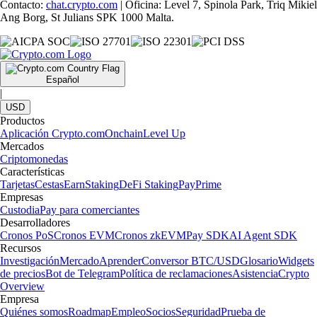
Contacto:
chat.crypto.com
| Oficina: Level 7, Spinola Park, Triq Mikiel
Ang Borg, St Julians SPK 1000 Malta.
Español
|
USD
Productos
Aplicación Crypto.com
Onchain
Level Up
Mercados
Criptomonedas
Características
Tarjetas
Cestas
Earn
Staking
DeFi Staking
Pay
Prime
Empresas
Custodia
Pay para comerciantes
Desarrolladores
Cronos PoS
Cronos EVM
Cronos zkEVM
Pay SDK
AI Agent SDK
Recursos
Investigación
Mercado
Aprender
Conversor BTC/USD
Glosario
Widgets
de precios
Bot de Telegram
Política de reclamaciones
Asistencia
Crypto
Overview
Empresa
Quiénes somos
Roadmap
Empleo
Socios
Seguridad
Prueba de