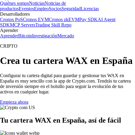
Quiénes somos
Noticias
Noticias de
productos
Eventos
Empleo
Socios
Seguridad
Licencias
Desarrolladores
Cronos PoS
Cronos EVM
Cronos zkEVM
Pay SDK
AI Agent
SDK
MCP Servers
Trading Skill Repo
Aprender
Aprender
Bitcoin
Investigación
Mercado
CRIPTO
Crea tu cartera WAX en España
Configurar tu cartera digital para guardar y gestionar tus WAX en
España es muy sencillo con la app de Crypto.com. Tendrás tu cartera
de inversión siempre en el bolsillo para seguir la evolución de tus
activos en cualquier lugar.
Empieza ahora
Tu cartera WAX en España, así de fácil