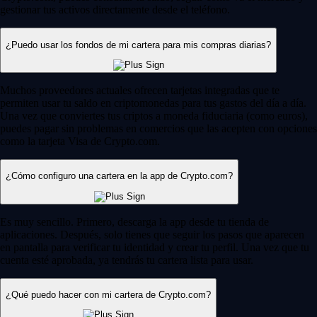
gestionar tus activos directamente desde el teléfono.
¿Puedo usar los fondos de mi cartera para mis compras diarias?
Muchos proveedores actuales ofrecen tarjetas integradas que te
permiten usar tu saldo en criptomonedas para tus gastos del día a día.
Una vez que conviertes tus criptos a moneda fiduciaria (como euros),
puedes pagar sin problemas en comercios que las acepten con opciones
como la tarjeta Visa de Crypto.com.
¿Cómo configuro una cartera en la app de Crypto.com?
Es muy sencillo. Primero, descarga la app desde tu tienda de
aplicaciones. Después, solo tienes que seguir los pasos que aparecen
en pantalla para verificar tu identidad y crear tu perfil. Una vez que tu
cuenta esté aprobada, ya tendrás tu cartera lista para usar.
¿Qué puedo hacer con mi cartera de Crypto.com?