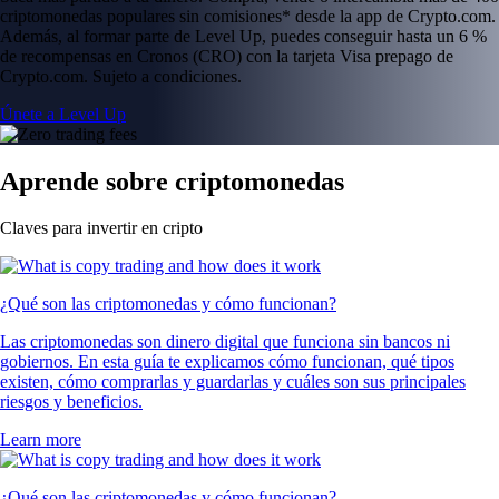
criptomonedas populares sin comisiones* desde la app de Crypto.com.
Además, al formar parte de Level Up, puedes conseguir hasta un 6 %
de recompensas en Cronos (CRO) con la tarjeta Visa prepago de
Crypto.com. Sujeto a condiciones.
Únete a Level Up
Aprende sobre criptomonedas
Claves para invertir en cripto
¿Qué son las criptomonedas y cómo funcionan?
Las criptomonedas son dinero digital que funciona sin bancos ni
gobiernos. En esta guía te explicamos cómo funcionan, qué tipos
existen, cómo comprarlas y guardarlas y cuáles son sus principales
riesgos y beneficios.
Learn more
¿Qué son las criptomonedas y cómo funcionan?