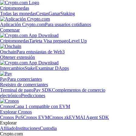
Criptomonedas
Todas las monedas
Cestas
Ganar
Staking
Aplicación Crypto.com
Para usuarios cotidianos
Comenzar
Criptomonedas
Tarjeta Visa prepago
Level Up
Onchain
Para entusiastas de Web3
Obtener extensión
Intercambios
Stake
Examinar DApps
Pay
Para comerciantes
Registro de comerciantes
Terminal de pago
Pay SDK
Complementos de comercio
electrónico
Predicciones
Cronos
Capa 1 compatible con EVM
Explorar Cronos
Cronos PoS
Cronos EVM
Cronos zkEVM
AI Agent SDK
Explorar
Afiliado
Instituciones
Custodia
Crypto.com