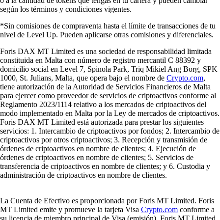
o a la cantidad de tokens que tengas en tu cartera y pueden cambiar
según los términos y condiciones vigentes.
*Sin comisiones de compraventa hasta el límite de transacciones de tu
nivel de Level Up. Pueden aplicarse otras comisiones y diferenciales.
Foris DAX MT Limited es una sociedad de responsabilidad limitada
constituida en Malta con número de registro mercantil C 88392 y
domicilio social en Level 7, Spinola Park, Triq Mikiel Ang Borg, SPK
1000, St. Julians, Malta, que opera bajo el nombre de
Crypto.com
,
tiene autorización de la Autoridad de Servicios Financieros de Malta
para ejercer como proveedor de servicios de criptoactivos conforme al
Reglamento 2023/1114 relativo a los mercados de criptoactivos del
modo implementado en Malta por la Ley de mercados de criptoactivos.
Foris DAX MT Limited está autorizada para prestar los siguientes
servicios: 1. Intercambio de criptoactivos por fondos; 2. Intercambio de
criptoactivos por otros criptoactivos; 3. Recepción y transmisión de
órdenes de criptoactivos en nombre de clientes; 4. Ejecución de
órdenes de criptoactivos en nombre de clientes; 5. Servicios de
transferencia de criptoactivos en nombre de clientes; y 6. Custodia y
administración de criptoactivos en nombre de clientes.
La Cuenta de Efectivo es proporcionada por Foris MT Limited. Foris
MT Limited emite y promueve la tarjeta Visa
Crypto.com
conforme a
su licencia de miembro principal de Visa (emisión). Foris MT Limited