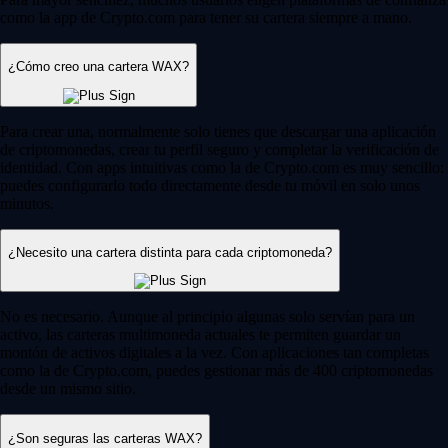
como la app de Crypto.com para tener su cartera siempre a mano.
¿Cómo creo una cartera WAX?
Para crear una, normalmente solo tienes que descargar una aplicación
de criptomonedas, crear tu perfil seguro y completar la verificación de
identidad. Con apps intuitivas como la de Crypto.com es muy sencillo:
puedes configurarlo todo directamente desde tu móvil en solo unos
minutos.
¿Necesito una cartera distinta para cada criptomoneda?
No es necesario. Aunque al principio algunas solo servían para un
activo, las carteras multimoneda actuales te permiten guardar un
montón de activos digitales a la vez. Con aplicaciones tan completas
como la de Crypto.com, puedes gestionar más de 400 criptomonedas
desde un mismo sitio.
¿Son seguras las carteras WAX?