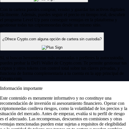
Con tu cartera puedes comprar, vender y guardar tus activos digitales
fácilmente. Además, puedes seguir el precio en tiempo real, descubrir
el programa Level Up para conseguir ventajas en la plataforma y
gestionar todas tus criptomonedas desde un mismo sitio.
¿Ofrece Crypto.com alguna opción de cartera sin custodia?
Sí, si buscas herramientas más avanzadas o prefieres la autocustodia,
puedes probar la DeFi Wallet de Crypto.com. Te permite gestionar tus
criptos y otros tokens con control total sobre tus claves privadas, y
funciona de forma complementaria a tu cuenta en la app principal de
Crypto.com.
Información importante
Este contenido es meramente informativo y no constituye una
recomendación de inversión ni asesoramiento financiero. Operar con
criptomonedas conlleva riesgos, como la volatilidad de los precios y la
situación del mercado. Antes de empezar, evalúa si tu perfil de riesgo
es el adecuado. Las recompensas, descuentos en comisiones y otras
ventajas mencionadas pueden estar sujetas a requisitos de elegibilidad