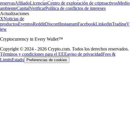
reservas
Afiliado
Licencias
Centro de exploración de criptoactivos
Medio
ambiente
Capital
Verificar
Política de conflictos de intereses
Actualizaciones
X
Noticias de
productos
Eventos
Reddit
Discord
Instagram
Facebook
Linkedin
TradingV
iew
Cryptocurrency in Every Wallet™
Copyright © 2024 - 2026 Crypto.com. Todos los derechos reservados.
Términos y condiciones para el EEE
aviso de privacidad
Fees &
Limits
Estado
Preferencias de cookies