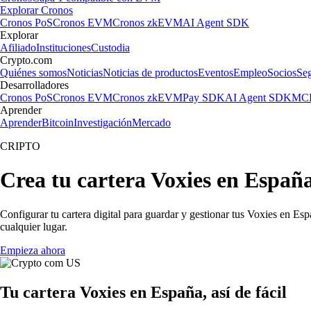
Explorar Cronos
Cronos PoS
Cronos EVM
Cronos zkEVM
AI Agent SDK
Explorar
Afiliado
Instituciones
Custodia
Crypto.com
Quiénes somos
Noticias
Noticias de productos
Eventos
Empleo
Socios
Se
Desarrolladores
Cronos PoS
Cronos EVM
Cronos zkEVM
Pay SDK
AI Agent SDK
MCP
Aprender
Aprender
Bitcoin
Investigación
Mercado
CRIPTO
Crea tu cartera Voxies en Españ
Configurar tu cartera digital para guardar y gestionar tus Voxies en Esp
cualquier lugar.
Empieza ahora
Tu cartera Voxies en España, así de fácil