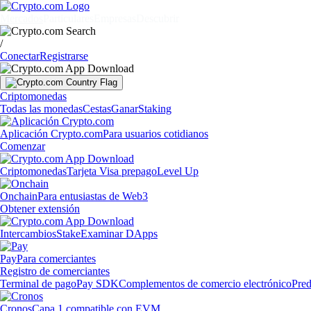
Mercados
Particulares
Empresas
Descubrir
/
Conectar
Registrarse
Criptomonedas
Todas las monedas
Cestas
Ganar
Staking
Aplicación Crypto.com
Para usuarios cotidianos
Comenzar
Criptomonedas
Tarjeta Visa prepago
Level Up
Onchain
Para entusiastas de Web3
Obtener extensión
Intercambios
Stake
Examinar DApps
Pay
Para comerciantes
Registro de comerciantes
Terminal de pago
Pay SDK
Complementos de comercio electrónico
Pred
Cronos
Capa 1 compatible con EVM