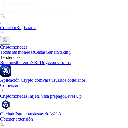
Mercados
Particulares
Empresas
Descubrir
/
Conectar
Registrarse
Criptomonedas
Todas las monedas
Cestas
Ganar
Staking
Tendencias
Bitcoin
Ethereum
XRP
Dogecoin
Cronos
Aplicación Crypto.com
Para usuarios cotidianos
Comenzar
Criptomonedas
Tarjeta Visa prepago
Level Up
Onchain
Para entusiastas de Web3
Obtener extensión