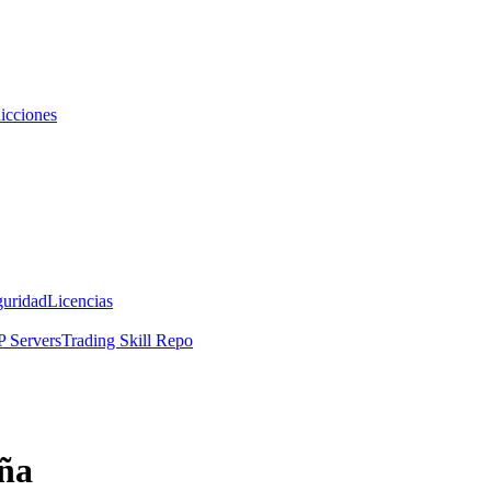
icciones
guridad
Licencias
 Servers
Trading Skill Repo
aña