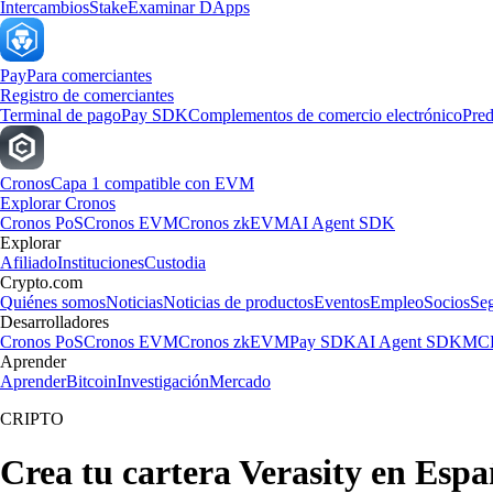
Intercambios
Stake
Examinar DApps
Pay
Para comerciantes
Registro de comerciantes
Terminal de pago
Pay SDK
Complementos de comercio electrónico
Pred
Cronos
Capa 1 compatible con EVM
Explorar Cronos
Cronos PoS
Cronos EVM
Cronos zkEVM
AI Agent SDK
Explorar
Afiliado
Instituciones
Custodia
Crypto.com
Quiénes somos
Noticias
Noticias de productos
Eventos
Empleo
Socios
Se
Desarrolladores
Cronos PoS
Cronos EVM
Cronos zkEVM
Pay SDK
AI Agent SDK
MCP
Aprender
Aprender
Bitcoin
Investigación
Mercado
CRIPTO
Crea tu cartera Verasity en Esp