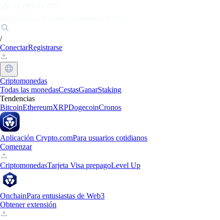
Mercados
Particulares
Empresas
Descubrir
/
Conectar
Registrarse
Criptomonedas
Todas las monedas
Cestas
Ganar
Staking
Tendencias
Bitcoin
Ethereum
XRP
Dogecoin
Cronos
Aplicación Crypto.com
Para usuarios cotidianos
Comenzar
Criptomonedas
Tarjeta Visa prepago
Level Up
Onchain
Para entusiastas de Web3
Obtener extensión