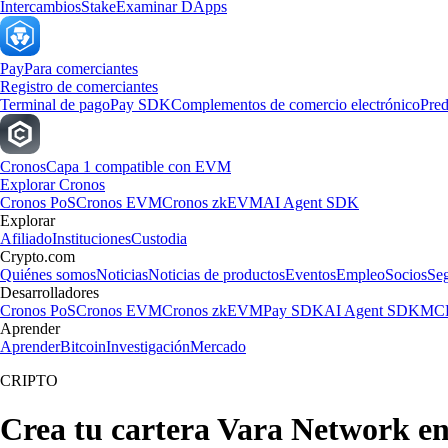
Intercambios
Stake
Examinar DApps
Pay
Para comerciantes
Registro de comerciantes
Terminal de pago
Pay SDK
Complementos de comercio electrónico
Pred
Cronos
Capa 1 compatible con EVM
Explorar Cronos
Cronos PoS
Cronos EVM
Cronos zkEVM
AI Agent SDK
Explorar
Afiliado
Instituciones
Custodia
Crypto.com
Quiénes somos
Noticias
Noticias de productos
Eventos
Empleo
Socios
Se
Desarrolladores
Cronos PoS
Cronos EVM
Cronos zkEVM
Pay SDK
AI Agent SDK
MCP
Aprender
Aprender
Bitcoin
Investigación
Mercado
CRIPTO
Crea tu cartera Vara Network e