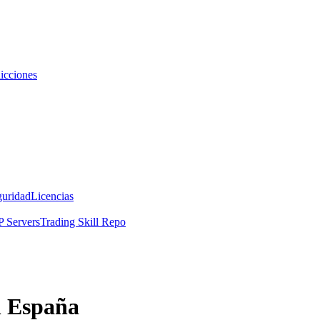
icciones
guridad
Licencias
 Servers
Trading Skill Repo
n España