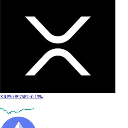
XRP
$
0.897587
+
0.19
%