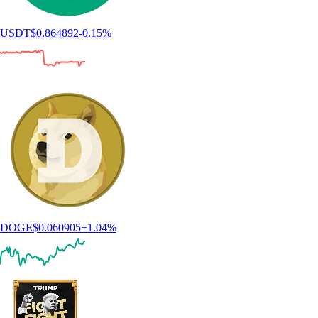
USDT
$
0.864892
-0.15
%
DOGE
$
0.060905
+
1.04
%