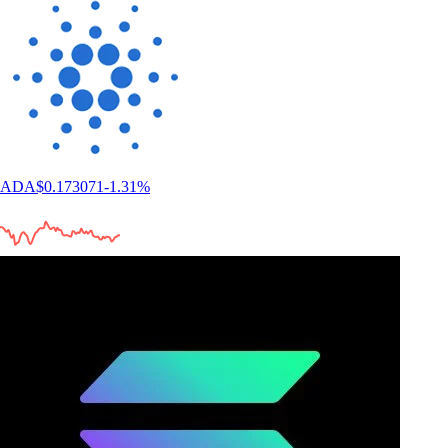
ADA
$
0.173071
-1.31
%