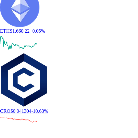
ETH
$
1,660.22
+
0.05
%
CRO
$
0.041304
-10.63
%