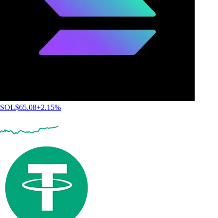
SOL
$
65.08
+
2.15
%