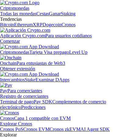
Criptomonedas
Todas las monedas
Cestas
Ganar
Staking
Tendencias
Bitcoin
Ethereum
XRP
Dogecoin
Cronos
Aplicación Crypto.com
Para usuarios cotidianos
Comenzar
Criptomonedas
Tarjeta Visa prepago
Level Up
Onchain
Para entusiastas de Web3
Obtener extensión
Intercambios
Stake
Examinar DApps
Pay
Para comerciantes
Registro de comerciantes
Terminal de pago
Pay SDK
Complementos de comercio
electrónico
Predicciones
Cronos
Capa 1 compatible con EVM
Explorar Cronos
Cronos PoS
Cronos EVM
Cronos zkEVM
AI Agent SDK
Explorar