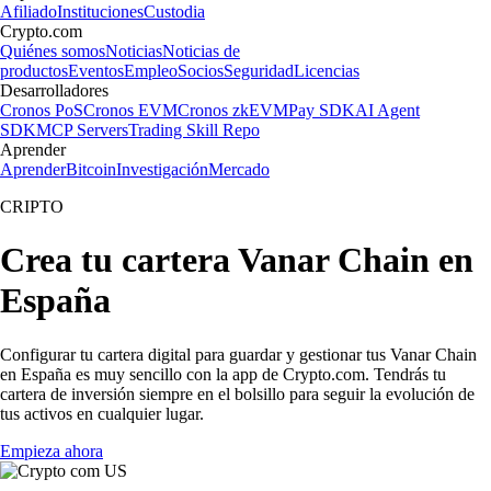
Afiliado
Instituciones
Custodia
Crypto.com
Quiénes somos
Noticias
Noticias de
productos
Eventos
Empleo
Socios
Seguridad
Licencias
Desarrolladores
Cronos PoS
Cronos EVM
Cronos zkEVM
Pay SDK
AI Agent
SDK
MCP Servers
Trading Skill Repo
Aprender
Aprender
Bitcoin
Investigación
Mercado
CRIPTO
Crea tu cartera Vanar Chain en
España
Configurar tu cartera digital para guardar y gestionar tus Vanar Chain
en España es muy sencillo con la app de Crypto.com. Tendrás tu
cartera de inversión siempre en el bolsillo para seguir la evolución de
tus activos en cualquier lugar.
Empieza ahora