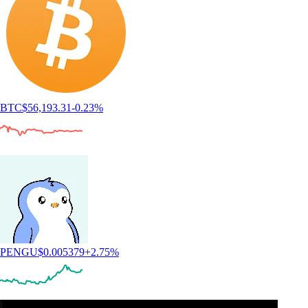
BTC
$
56,193.31
-0.23
%
PENGU
$
0.005379
+
2.75
%