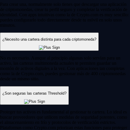
Para crear una, normalmente solo tienes que descargar una aplicación
de criptomonedas, crear tu perfil seguro y completar la verificación de
identidad. Con apps intuitivas como la de Crypto.com es muy sencillo:
puedes configurarlo todo directamente desde tu móvil en solo unos
minutos.
¿Necesito una cartera distinta para cada criptomoneda?
No es necesario. Aunque al principio algunas solo servían para un
activo, las carteras multimoneda actuales te permiten guardar un
montón de activos digitales a la vez. Con aplicaciones tan completas
como la de Crypto.com, puedes gestionar más de 400 criptomonedas
desde un mismo sitio.
¿Son seguras las carteras Threshold?
Proteger tus activos es fundamental al gestionar tu cartera. Lo ideal es
buscar proveedores que utilicen medidas de seguridad potentes, como
el almacenamiento en frío y protocolos de verificación estrictos.
Plataformas como Crypto.com priorizan estas funciones para proteger