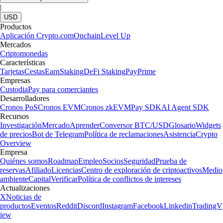
|
USD
Productos
Aplicación Crypto.com
Onchain
Level Up
Mercados
Criptomonedas
Características
Tarjetas
Cestas
Earn
Staking
DeFi Staking
Pay
Prime
Empresas
Custodia
Pay para comerciantes
Desarrolladores
Cronos PoS
Cronos EVM
Cronos zkEVM
Pay SDK
AI Agent SDK
Recursos
Investigación
Mercado
Aprender
Conversor BTC/USD
Glosario
Widgets
de precios
Bot de Telegram
Política de reclamaciones
Asistencia
Crypto
Overview
Empresa
Quiénes somos
Roadmap
Empleo
Socios
Seguridad
Prueba de
reservas
Afiliado
Licencias
Centro de exploración de criptoactivos
Medio
ambiente
Capital
Verificar
Política de conflictos de intereses
Actualizaciones
X
Noticias de
productos
Eventos
Reddit
Discord
Instagram
Facebook
Linkedin
TradingV
iew