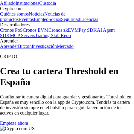
Afiliado
Instituciones
Custodia
Crypto.com
Quiénes somos
Noticias
Noticias de
productos
Eventos
Empleo
Socios
Seguridad
Licencias
Desarrolladores
Cronos PoS
Cronos EVM
Cronos zkEVM
Pay SDK
AI Agent
SDK
MCP Servers
Trading Skill Repo
Aprender
Aprender
Bitcoin
Investigación
Mercado
CRIPTO
Crea tu cartera Threshold en
España
Configurar tu cartera digital para guardar y gestionar tus Threshold en
España es muy sencillo con la app de Crypto.com. Tendrás tu cartera
de inversión siempre en el bolsillo para seguir la evolución de tus
activos en cualquier lugar.
Empieza ahora