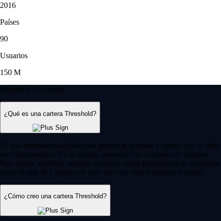
2016
Países
90
Usuarios
150 M
Preguntas frecuentes
¿Qué es una cartera Threshold?
Es una herramienta digital para gestionar, guardar y operar con tu saldo
en criptomonedas. Es tu interfaz personal con la cadena de bloques.
Para mayor sencillez, muchos usuarios eligen plataformas de confianza
como la app de Crypto.com para tener su cartera siempre a mano.
¿Cómo creo una cartera Threshold?