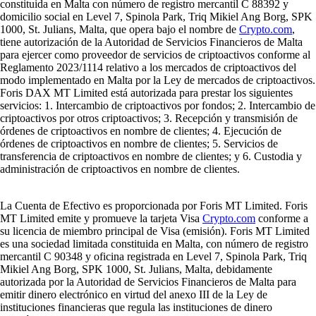
constituida en Malta con número de registro mercantil C 88392 y
domicilio social en Level 7, Spinola Park, Triq Mikiel Ang Borg, SPK
1000, St. Julians, Malta, que opera bajo el nombre de
Crypto.com
,
tiene autorización de la Autoridad de Servicios Financieros de Malta
para ejercer como proveedor de servicios de criptoactivos conforme al
Reglamento 2023/1114 relativo a los mercados de criptoactivos del
modo implementado en Malta por la Ley de mercados de criptoactivos.
Foris DAX MT Limited está autorizada para prestar los siguientes
servicios: 1. Intercambio de criptoactivos por fondos; 2. Intercambio de
criptoactivos por otros criptoactivos; 3. Recepción y transmisión de
órdenes de criptoactivos en nombre de clientes; 4. Ejecución de
órdenes de criptoactivos en nombre de clientes; 5. Servicios de
transferencia de criptoactivos en nombre de clientes; y 6. Custodia y
administración de criptoactivos en nombre de clientes.
La Cuenta de Efectivo es proporcionada por Foris MT Limited. Foris
MT Limited emite y promueve la tarjeta Visa
Crypto.com
conforme a
su licencia de miembro principal de Visa (emisión). Foris MT Limited
es una sociedad limitada constituida en Malta, con número de registro
mercantil C 90348 y oficina registrada en Level 7, Spinola Park, Triq
Mikiel Ang Borg, SPK 1000, St. Julians, Malta, debidamente
autorizada por la Autoridad de Servicios Financieros de Malta para
emitir dinero electrónico en virtud del anexo III de la Ley de
instituciones financieras que regula las instituciones de dinero