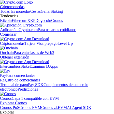
Criptomonedas
Todas las monedas
Cestas
Ganar
Staking
Tendencias
Bitcoin
Ethereum
XRP
Dogecoin
Cronos
Aplicación Crypto.com
Para usuarios cotidianos
Comenzar
Criptomonedas
Tarjeta Visa prepago
Level Up
Onchain
Para entusiastas de Web3
Obtener extensión
Intercambios
Stake
Examinar DApps
Pay
Para comerciantes
Registro de comerciantes
Terminal de pago
Pay SDK
Complementos de comercio
electrónico
Predicciones
Cronos
Capa 1 compatible con EVM
Explorar Cronos
Cronos PoS
Cronos EVM
Cronos zkEVM
AI Agent SDK
Explorar