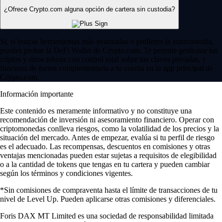
¿Ofrece Crypto.com alguna opción de cartera sin custodia?
Sí, si buscas herramientas más avanzadas o prefieres la autocustodia,
puedes probar la DeFi Wallet de Crypto.com. Te permite gestionar tus
criptos y otros tokens con control total sobre tus claves privadas, y
funciona de forma complementaria a tu cuenta en la app principal de
Crypto.com.
Información importante
Este contenido es meramente informativo y no constituye una
recomendación de inversión ni asesoramiento financiero. Operar con
criptomonedas conlleva riesgos, como la volatilidad de los precios y la
situación del mercado. Antes de empezar, evalúa si tu perfil de riesgo
es el adecuado. Las recompensas, descuentos en comisiones y otras
ventajas mencionadas pueden estar sujetas a requisitos de elegibilidad
o a la cantidad de tokens que tengas en tu cartera y pueden cambiar
según los términos y condiciones vigentes.
*Sin comisiones de compraventa hasta el límite de transacciones de tu
nivel de Level Up. Pueden aplicarse otras comisiones y diferenciales.
Foris DAX MT Limited es una sociedad de responsabilidad limitada