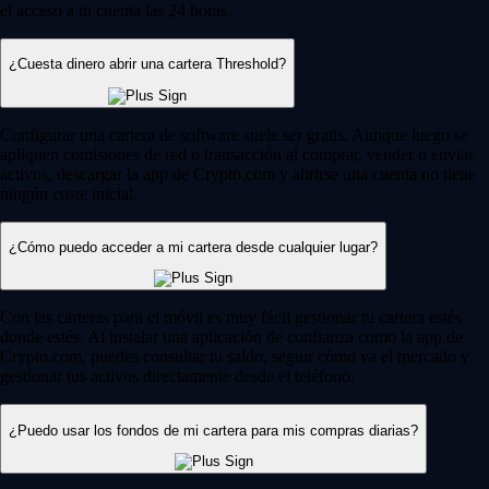
el acceso a tu cuenta las 24 horas.
¿Cuesta dinero abrir una cartera Threshold?
Configurar una cartera de software suele ser gratis. Aunque luego se
apliquen comisiones de red o transacción al comprar, vender o enviar
activos, descargar la app de Crypto.com y abrirse una cuenta no tiene
ningún coste inicial.
¿Cómo puedo acceder a mi cartera desde cualquier lugar?
Con las carteras para el móvil es muy fácil gestionar tu cartera estés
donde estés. Al instalar una aplicación de confianza como la app de
Crypto.com, puedes consultar tu saldo, seguir cómo va el mercado y
gestionar tus activos directamente desde el teléfono.
¿Puedo usar los fondos de mi cartera para mis compras diarias?