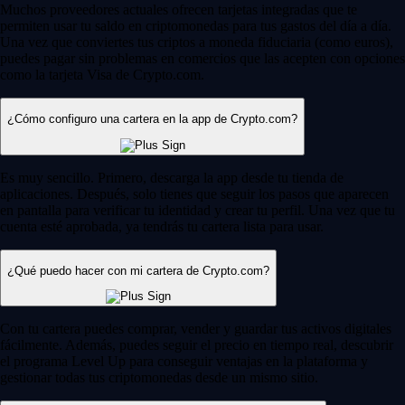
Muchos proveedores actuales ofrecen tarjetas integradas que te
permiten usar tu saldo en criptomonedas para tus gastos del día a día.
Una vez que conviertes tus criptos a moneda fiduciaria (como euros),
puedes pagar sin problemas en comercios que las acepten con opciones
como la tarjeta Visa de Crypto.com.
¿Cómo configuro una cartera en la app de Crypto.com?
Es muy sencillo. Primero, descarga la app desde tu tienda de
aplicaciones. Después, solo tienes que seguir los pasos que aparecen
en pantalla para verificar tu identidad y crear tu perfil. Una vez que tu
cuenta esté aprobada, ya tendrás tu cartera lista para usar.
¿Qué puedo hacer con mi cartera de Crypto.com?
Con tu cartera puedes comprar, vender y guardar tus activos digitales
fácilmente. Además, puedes seguir el precio en tiempo real, descubrir
el programa Level Up para conseguir ventajas en la plataforma y
gestionar todas tus criptomonedas desde un mismo sitio.