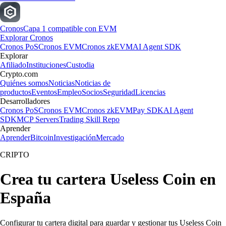
Cronos
Capa 1 compatible con EVM
Explorar Cronos
Cronos PoS
Cronos EVM
Cronos zkEVM
AI Agent SDK
Explorar
Afiliado
Instituciones
Custodia
Crypto.com
Quiénes somos
Noticias
Noticias de
productos
Eventos
Empleo
Socios
Seguridad
Licencias
Desarrolladores
Cronos PoS
Cronos EVM
Cronos zkEVM
Pay SDK
AI Agent
SDK
MCP Servers
Trading Skill Repo
Aprender
Aprender
Bitcoin
Investigación
Mercado
CRIPTO
Crea tu cartera Useless Coin en
España
Configurar tu cartera digital para guardar y gestionar tus Useless Coin