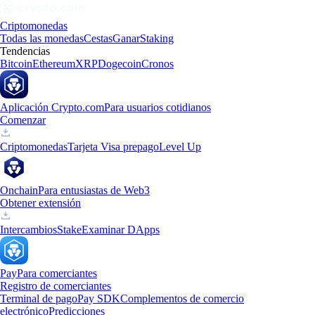
Criptomonedas
Todas las monedas
Cestas
Ganar
Staking
Tendencias
Bitcoin
Ethereum
XRP
Dogecoin
Cronos
Aplicación Crypto.com
Para usuarios cotidianos
Comenzar
Criptomonedas
Tarjeta Visa prepago
Level Up
Onchain
Para entusiastas de Web3
Obtener extensión
Intercambios
Stake
Examinar DApps
Pay
Para comerciantes
Registro de comerciantes
Terminal de pago
Pay SDK
Complementos de comercio
electrónico
Predicciones