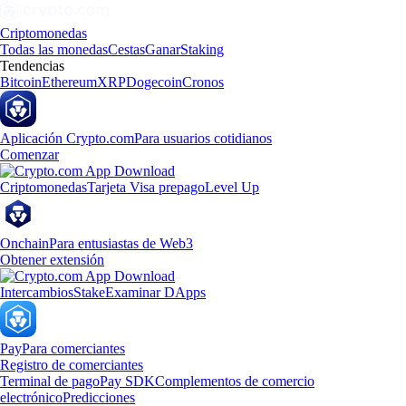
Criptomonedas
Todas las monedas
Cestas
Ganar
Staking
Tendencias
Bitcoin
Ethereum
XRP
Dogecoin
Cronos
Aplicación Crypto.com
Para usuarios cotidianos
Comenzar
Criptomonedas
Tarjeta Visa prepago
Level Up
Onchain
Para entusiastas de Web3
Obtener extensión
Intercambios
Stake
Examinar DApps
Pay
Para comerciantes
Registro de comerciantes
Terminal de pago
Pay SDK
Complementos de comercio
electrónico
Predicciones