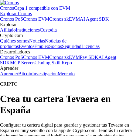
Cronos
Capa 1 compatible con EVM
Explorar Cronos
Cronos PoS
Cronos EVM
Cronos zkEVM
AI Agent SDK
Explorar
Afiliado
Instituciones
Custodia
Crypto.com
Quiénes somos
Noticias
Noticias de
productos
Eventos
Empleo
Socios
Seguridad
Licencias
Desarrolladores
Cronos PoS
Cronos EVM
Cronos zkEVM
Pay SDK
AI Agent
SDK
MCP Servers
Trading Skill Repo
Aprender
Aprender
Bitcoin
Investigación
Mercado
CRIPTO
Crea tu cartera Tevaera en
España
Configurar tu cartera digital para guardar y gestionar tus Tevaera en
España es muy sencillo con la app de Crypto.com. Tendrás tu cartera
de inversión siempre en el bolsillo para seguir la evolución de tus