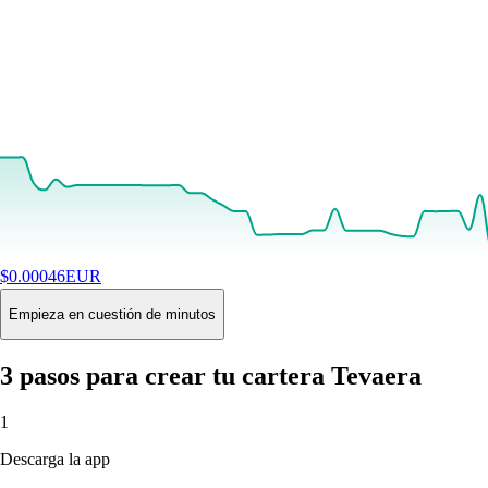
$
0.00046
EUR
+
3.40
%
24H
Buy
Empieza en cuestión de minutos
3 pasos para crear tu cartera Tevaera
1
Descarga la app