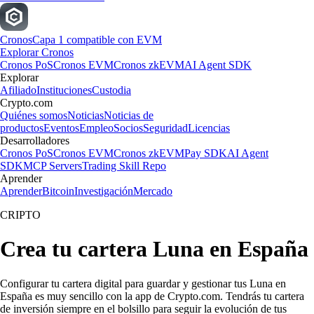
Cronos
Capa 1 compatible con EVM
Explorar Cronos
Cronos PoS
Cronos EVM
Cronos zkEVM
AI Agent SDK
Explorar
Afiliado
Instituciones
Custodia
Crypto.com
Quiénes somos
Noticias
Noticias de
productos
Eventos
Empleo
Socios
Seguridad
Licencias
Desarrolladores
Cronos PoS
Cronos EVM
Cronos zkEVM
Pay SDK
AI Agent
SDK
MCP Servers
Trading Skill Repo
Aprender
Aprender
Bitcoin
Investigación
Mercado
CRIPTO
Crea tu cartera Luna en España
Configurar tu cartera digital para guardar y gestionar tus Luna en
España es muy sencillo con la app de Crypto.com. Tendrás tu cartera
de inversión siempre en el bolsillo para seguir la evolución de tus