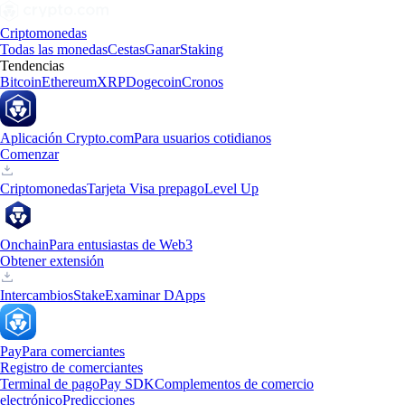
Criptomonedas
Todas las monedas
Cestas
Ganar
Staking
Tendencias
Bitcoin
Ethereum
XRP
Dogecoin
Cronos
Aplicación Crypto.com
Para usuarios cotidianos
Comenzar
Criptomonedas
Tarjeta Visa prepago
Level Up
Onchain
Para entusiastas de Web3
Obtener extensión
Intercambios
Stake
Examinar DApps
Pay
Para comerciantes
Registro de comerciantes
Terminal de pago
Pay SDK
Complementos de comercio
electrónico
Predicciones