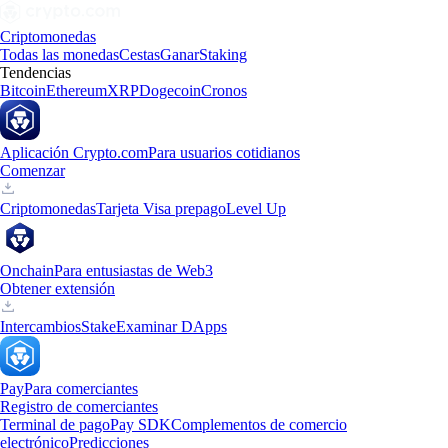
Criptomonedas
Todas las monedas
Cestas
Ganar
Staking
Tendencias
Bitcoin
Ethereum
XRP
Dogecoin
Cronos
Aplicación Crypto.com
Para usuarios cotidianos
Comenzar
Criptomonedas
Tarjeta Visa prepago
Level Up
Onchain
Para entusiastas de Web3
Obtener extensión
Intercambios
Stake
Examinar DApps
Pay
Para comerciantes
Registro de comerciantes
Terminal de pago
Pay SDK
Complementos de comercio
electrónico
Predicciones