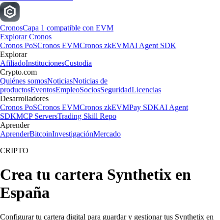
Cronos
Capa 1 compatible con EVM
Explorar Cronos
Cronos PoS
Cronos EVM
Cronos zkEVM
AI Agent SDK
Explorar
Afiliado
Instituciones
Custodia
Crypto.com
Quiénes somos
Noticias
Noticias de
productos
Eventos
Empleo
Socios
Seguridad
Licencias
Desarrolladores
Cronos PoS
Cronos EVM
Cronos zkEVM
Pay SDK
AI Agent
SDK
MCP Servers
Trading Skill Repo
Aprender
Aprender
Bitcoin
Investigación
Mercado
CRIPTO
Crea tu cartera Synthetix en
España
Configurar tu cartera digital para guardar y gestionar tus Synthetix en