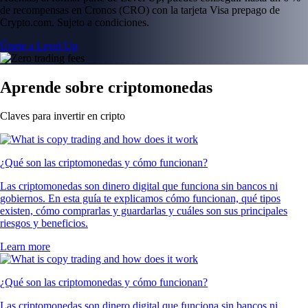
de recompensas en Cronos (CRO) con la tarjeta Visa prepago de
Crypto.com. Sujeto a condiciones.
Únete a Level Up
Aprende sobre criptomonedas
Claves para invertir en cripto
¿Qué son las criptomonedas y cómo funcionan?
Las criptomonedas son dinero digital que funciona sin bancos ni
gobiernos. En esta guía te explicamos cómo funcionan, qué tipos
existen, cómo comprarlas y guardarlas y cuáles son sus principales
riesgos y beneficios.
Learn more
¿Qué son las criptomonedas y cómo funcionan?
Las criptomonedas son dinero digital que funciona sin bancos ni