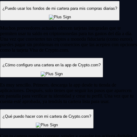
¿Puedo usar los fondos de mi cartera para mis compras diarias?
Muchos proveedores actuales ofrecen tarjetas integradas que te
permiten usar tu saldo en criptomonedas para tus gastos del día a día.
Una vez que conviertes tus criptos a moneda fiduciaria (como euros),
puedes pagar sin problemas en comercios que las acepten con opciones
como la tarjeta Visa de Crypto.com.
¿Cómo configuro una cartera en la app de Crypto.com?
Es muy sencillo. Primero, descarga la app desde tu tienda de
aplicaciones. Después, solo tienes que seguir los pasos que aparecen
en pantalla para verificar tu identidad y crear tu perfil. Una vez que tu
cuenta esté aprobada, ya tendrás tu cartera lista para usar.
¿Qué puedo hacer con mi cartera de Crypto.com?
Con tu cartera puedes comprar, vender y guardar tus activos digitales