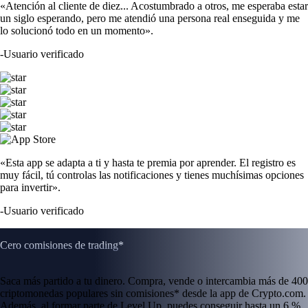
«Atención al cliente de diez... Acostumbrado a otros, me esperaba estar
un siglo esperando, pero me atendió una persona real enseguida y me
lo solucionó todo en un momento».
-
Usuario verificado
«Esta app se adapta a ti y hasta te premia por aprender. El registro es
muy fácil, tú controlas las notificaciones y tienes muchísimas opciones
para invertir».
-
Usuario verificado
Cero comisiones de trading*
Saca más partido a tu dinero. Compra, vende o intercambia más de 400
criptomonedas populares sin comisiones* desde la app de Crypto.com.
Además, al formar parte de Level Up, puedes conseguir hasta un 6 %