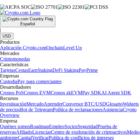
Español
|
USD
Productos
Aplicación Crypto.com
Onchain
Level Up
Mercados
Criptomonedas
Características
Tarjetas
Cestas
Earn
Staking
DeFi Staking
Pay
Prime
Empresas
Custodia
Pay para comerciantes
Desarrolladores
Cronos PoS
Cronos EVM
Cronos zkEVM
Pay SDK
AI Agent SDK
Recursos
Investigación
Mercado
Aprender
Conversor BTC/USD
Glosario
Widgets
de precios
Bot de Telegram
Política de reclamaciones
Asistencia
Crypto
Overview
Empresa
Quiénes somos
Roadmap
Empleo
Socios
Seguridad
Prueba de
reservas
Afiliado
Licencias
Centro de exploración de criptoactivos
Medio
ambiente
Capital
Verificar
Política de conflictos de intereses