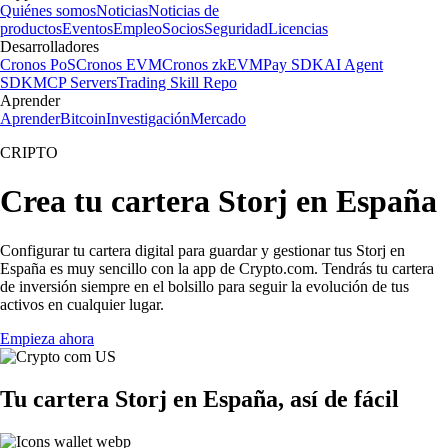
Quiénes somos
Noticias
Noticias de
productos
Eventos
Empleo
Socios
Seguridad
Licencias
Desarrolladores
Cronos PoS
Cronos EVM
Cronos zkEVM
Pay SDK
AI Agent
SDK
MCP Servers
Trading Skill Repo
Aprender
Aprender
Bitcoin
Investigación
Mercado
CRIPTO
Crea tu cartera Storj en España
Configurar tu cartera digital para guardar y gestionar tus Storj en
España es muy sencillo con la app de Crypto.com. Tendrás tu cartera
de inversión siempre en el bolsillo para seguir la evolución de tus
activos en cualquier lugar.
Empieza ahora
Tu cartera Storj en España, así de fácil