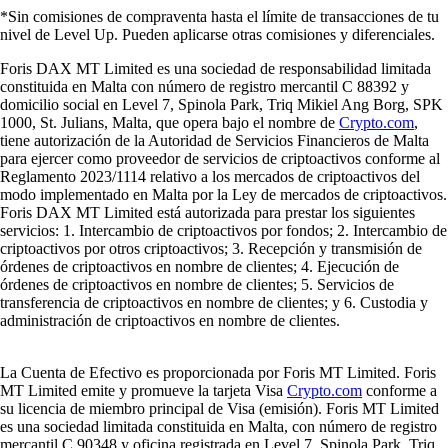
*Sin comisiones de compraventa hasta el límite de transacciones de tu
nivel de Level Up. Pueden aplicarse otras comisiones y diferenciales.
Foris DAX MT Limited es una sociedad de responsabilidad limitada
constituida en Malta con número de registro mercantil C 88392 y
domicilio social en Level 7, Spinola Park, Triq Mikiel Ang Borg, SPK
1000, St. Julians, Malta, que opera bajo el nombre de
Crypto.com
,
tiene autorización de la Autoridad de Servicios Financieros de Malta
para ejercer como proveedor de servicios de criptoactivos conforme al
Reglamento 2023/1114 relativo a los mercados de criptoactivos del
modo implementado en Malta por la Ley de mercados de criptoactivos.
Foris DAX MT Limited está autorizada para prestar los siguientes
servicios: 1. Intercambio de criptoactivos por fondos; 2. Intercambio de
criptoactivos por otros criptoactivos; 3. Recepción y transmisión de
órdenes de criptoactivos en nombre de clientes; 4. Ejecución de
órdenes de criptoactivos en nombre de clientes; 5. Servicios de
transferencia de criptoactivos en nombre de clientes; y 6. Custodia y
administración de criptoactivos en nombre de clientes.
La Cuenta de Efectivo es proporcionada por Foris MT Limited. Foris
MT Limited emite y promueve la tarjeta Visa
Crypto.com
conforme a
su licencia de miembro principal de Visa (emisión). Foris MT Limited
es una sociedad limitada constituida en Malta, con número de registro
mercantil C 90348 y oficina registrada en Level 7, Spinola Park, Triq