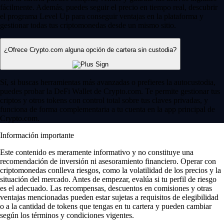
fácilmente. Además, puedes seguir el precio en tiempo real, descubrir
el programa Level Up para conseguir ventajas en la plataforma y
gestionar todas tus criptomonedas desde un mismo sitio.
¿Ofrece Crypto.com alguna opción de cartera sin custodia?
Sí, si buscas herramientas más avanzadas o prefieres la autocustodia,
puedes probar la DeFi Wallet de Crypto.com. Te permite gestionar tus
criptos y otros tokens con control total sobre tus claves privadas, y
funciona de forma complementaria a tu cuenta en la app principal de
Crypto.com.
Información importante
Este contenido es meramente informativo y no constituye una
recomendación de inversión ni asesoramiento financiero. Operar con
criptomonedas conlleva riesgos, como la volatilidad de los precios y la
situación del mercado. Antes de empezar, evalúa si tu perfil de riesgo
es el adecuado. Las recompensas, descuentos en comisiones y otras
ventajas mencionadas pueden estar sujetas a requisitos de elegibilidad
o a la cantidad de tokens que tengas en tu cartera y pueden cambiar
según los términos y condiciones vigentes.