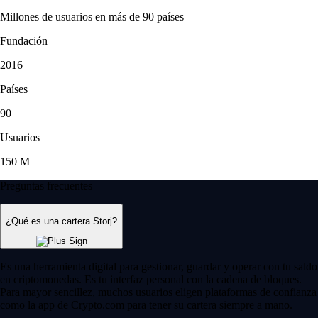
Millones de usuarios en más de 90 países
Fundación
2016
Países
90
Usuarios
150 M
Preguntas frecuentes
¿Qué es una cartera Storj?
Es una herramienta digital para gestionar, guardar y operar con tu saldo
en criptomonedas. Es tu interfaz personal con la cadena de bloques.
Para mayor sencillez, muchos usuarios eligen plataformas de confianza
como la app de Crypto.com para tener su cartera siempre a mano.