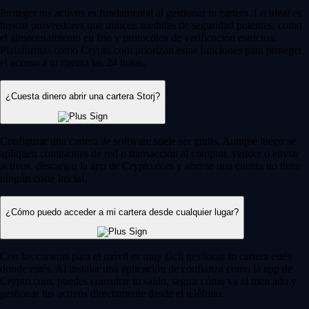
Proteger tus activos es fundamental al gestionar tu cartera. Lo ideal es
buscar proveedores que utilicen medidas de seguridad potentes, como
el almacenamiento en frío y protocolos de verificación estrictos.
Plataformas como Crypto.com priorizan estas funciones para proteger
el acceso a tu cuenta las 24 horas.
¿Cuesta dinero abrir una cartera Storj?
Configurar una cartera de software suele ser gratis. Aunque luego se
apliquen comisiones de red o transacción al comprar, vender o enviar
activos, descargar la app de Crypto.com y abrirse una cuenta no tiene
ningún coste inicial.
¿Cómo puedo acceder a mi cartera desde cualquier lugar?
Con las carteras para el móvil es muy fácil gestionar tu cartera estés
donde estés. Al instalar una aplicación de confianza como la app de
Crypto.com, puedes consultar tu saldo, seguir cómo va el mercado y
gestionar tus activos directamente desde el teléfono.