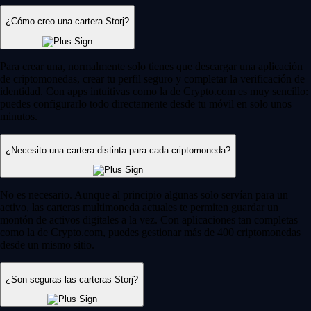
¿Cómo creo una cartera Storj?
Para crear una, normalmente solo tienes que descargar una aplicación
de criptomonedas, crear tu perfil seguro y completar la verificación de
identidad. Con apps intuitivas como la de Crypto.com es muy sencillo:
puedes configurarlo todo directamente desde tu móvil en solo unos
minutos.
¿Necesito una cartera distinta para cada criptomoneda?
No es necesario. Aunque al principio algunas solo servían para un
activo, las carteras multimoneda actuales te permiten guardar un
montón de activos digitales a la vez. Con aplicaciones tan completas
como la de Crypto.com, puedes gestionar más de 400 criptomonedas
desde un mismo sitio.
¿Son seguras las carteras Storj?