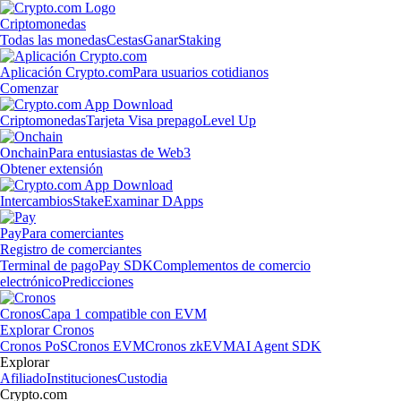
Criptomonedas
Todas las monedas
Cestas
Ganar
Staking
Aplicación Crypto.com
Para usuarios cotidianos
Comenzar
Criptomonedas
Tarjeta Visa prepago
Level Up
Onchain
Para entusiastas de Web3
Obtener extensión
Intercambios
Stake
Examinar DApps
Pay
Para comerciantes
Registro de comerciantes
Terminal de pago
Pay SDK
Complementos de comercio
electrónico
Predicciones
Cronos
Capa 1 compatible con EVM
Explorar Cronos
Cronos PoS
Cronos EVM
Cronos zkEVM
AI Agent SDK
Explorar
Afiliado
Instituciones
Custodia
Crypto.com