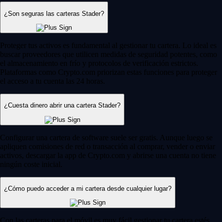
¿Son seguras las carteras Stader?
Proteger tus activos es fundamental al gestionar tu cartera. Lo ideal es
buscar proveedores que utilicen medidas de seguridad potentes, como
el almacenamiento en frío y protocolos de verificación estrictos.
Plataformas como Crypto.com priorizan estas funciones para proteger
el acceso a tu cuenta las 24 horas.
¿Cuesta dinero abrir una cartera Stader?
Configurar una cartera de software suele ser gratis. Aunque luego se
apliquen comisiones de red o transacción al comprar, vender o enviar
activos, descargar la app de Crypto.com y abrirse una cuenta no tiene
ningún coste inicial.
¿Cómo puedo acceder a mi cartera desde cualquier lugar?
Con las carteras para el móvil es muy fácil gestionar tu cartera estés