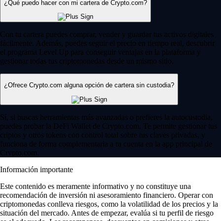
¿Qué puedo hacer con mi cartera de Crypto.com?
Con tu cartera puedes comprar, vender y guardar tus activos digitales
fácilmente. Además, puedes seguir el precio en tiempo real, descubrir
el programa Level Up para conseguir ventajas en la plataforma y
gestionar todas tus criptomonedas desde un mismo sitio.
¿Ofrece Crypto.com alguna opción de cartera sin custodia?
Sí, si buscas herramientas más avanzadas o prefieres la autocustodia,
puedes probar la DeFi Wallet de Crypto.com. Te permite gestionar tus
criptos y otros tokens con control total sobre tus claves privadas, y
funciona de forma complementaria a tu cuenta en la app principal de
Crypto.com.
Información importante
Este contenido es meramente informativo y no constituye una
recomendación de inversión ni asesoramiento financiero. Operar con
criptomonedas conlleva riesgos, como la volatilidad de los precios y la
situación del mercado. Antes de empezar, evalúa si tu perfil de riesgo