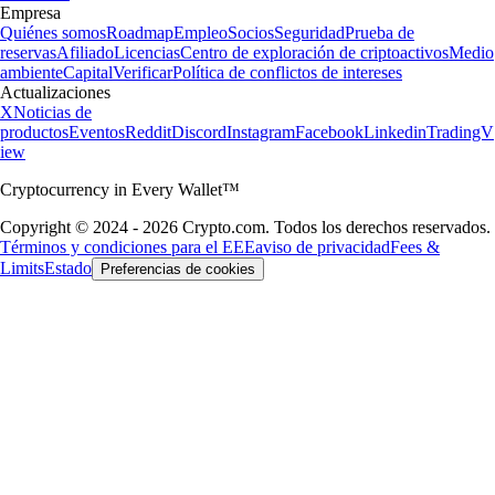
Empresa
Quiénes somos
Roadmap
Empleo
Socios
Seguridad
Prueba de
reservas
Afiliado
Licencias
Centro de exploración de criptoactivos
Medio
ambiente
Capital
Verificar
Política de conflictos de intereses
Actualizaciones
X
Noticias de
productos
Eventos
Reddit
Discord
Instagram
Facebook
Linkedin
TradingV
iew
Cryptocurrency in Every Wallet™
Copyright © 2024 - 2026 Crypto.com. Todos los derechos reservados.
Términos y condiciones para el EEE
aviso de privacidad
Fees &
Limits
Estado
Preferencias de cookies