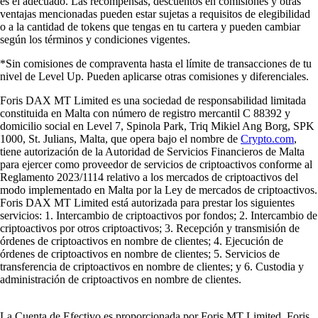
es el adecuado. Las recompensas, descuentos en comisiones y otras
ventajas mencionadas pueden estar sujetas a requisitos de elegibilidad
o a la cantidad de tokens que tengas en tu cartera y pueden cambiar
según los términos y condiciones vigentes.
*Sin comisiones de compraventa hasta el límite de transacciones de tu
nivel de Level Up. Pueden aplicarse otras comisiones y diferenciales.
Foris DAX MT Limited es una sociedad de responsabilidad limitada
constituida en Malta con número de registro mercantil C 88392 y
domicilio social en Level 7, Spinola Park, Triq Mikiel Ang Borg, SPK
1000, St. Julians, Malta, que opera bajo el nombre de
Crypto.com
,
tiene autorización de la Autoridad de Servicios Financieros de Malta
para ejercer como proveedor de servicios de criptoactivos conforme al
Reglamento 2023/1114 relativo a los mercados de criptoactivos del
modo implementado en Malta por la Ley de mercados de criptoactivos.
Foris DAX MT Limited está autorizada para prestar los siguientes
servicios: 1. Intercambio de criptoactivos por fondos; 2. Intercambio de
criptoactivos por otros criptoactivos; 3. Recepción y transmisión de
órdenes de criptoactivos en nombre de clientes; 4. Ejecución de
órdenes de criptoactivos en nombre de clientes; 5. Servicios de
transferencia de criptoactivos en nombre de clientes; y 6. Custodia y
administración de criptoactivos en nombre de clientes.
La Cuenta de Efectivo es proporcionada por Foris MT Limited. Foris