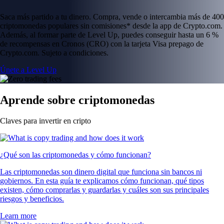
Saca más partido a tu dinero. Compra, vende o intercambia más de 400
criptomonedas populares sin comisiones* desde la app de Crypto.com.
Además, al formar parte de Level Up, puedes conseguir hasta un 6 %
de recompensas en Cronos (CRO) con la tarjeta Visa prepago de
Crypto.com. Sujeto a condiciones.
Únete a Level Up
Aprende sobre criptomonedas
Claves para invertir en cripto
¿Qué son las criptomonedas y cómo funcionan?
Las criptomonedas son dinero digital que funciona sin bancos ni
gobiernos. En esta guía te explicamos cómo funcionan, qué tipos
existen, cómo comprarlas y guardarlas y cuáles son sus principales
riesgos y beneficios.
Learn more