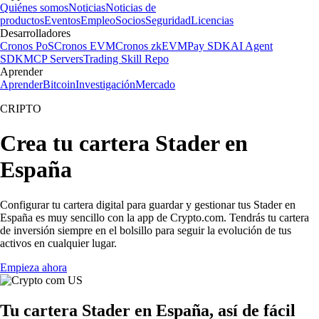
Quiénes somos
Noticias
Noticias de
productos
Eventos
Empleo
Socios
Seguridad
Licencias
Desarrolladores
Cronos PoS
Cronos EVM
Cronos zkEVM
Pay SDK
AI Agent
SDK
MCP Servers
Trading Skill Repo
Aprender
Aprender
Bitcoin
Investigación
Mercado
CRIPTO
Crea tu cartera Stader en
España
Configurar tu cartera digital para guardar y gestionar tus Stader en
España es muy sencillo con la app de Crypto.com. Tendrás tu cartera
de inversión siempre en el bolsillo para seguir la evolución de tus
activos en cualquier lugar.
Empieza ahora
Tu cartera Stader en España, así de fácil