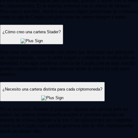
Es una herramienta digital para gestionar, guardar y operar con tu saldo
en criptomonedas. Es tu interfaz personal con la cadena de bloques.
Para mayor sencillez, muchos usuarios eligen plataformas de confianza
como la app de Crypto.com para tener su cartera siempre a mano.
¿Cómo creo una cartera Stader?
Para crear una, normalmente solo tienes que descargar una aplicación
de criptomonedas, crear tu perfil seguro y completar la verificación de
identidad. Con apps intuitivas como la de Crypto.com es muy sencillo:
puedes configurarlo todo directamente desde tu móvil en solo unos
minutos.
¿Necesito una cartera distinta para cada criptomoneda?
No es necesario. Aunque al principio algunas solo servían para un
activo, las carteras multimoneda actuales te permiten guardar un
montón de activos digitales a la vez. Con aplicaciones tan completas
como la de Crypto.com, puedes gestionar más de 400 criptomonedas
desde un mismo sitio.