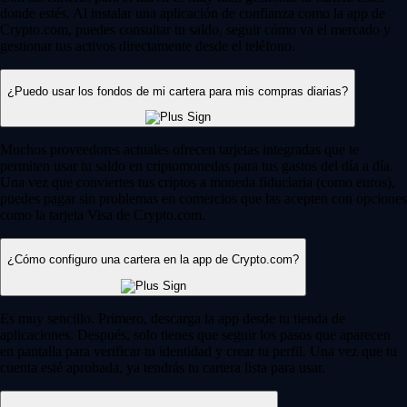
donde estés. Al instalar una aplicación de confianza como la app de
Crypto.com, puedes consultar tu saldo, seguir cómo va el mercado y
gestionar tus activos directamente desde el teléfono.
¿Puedo usar los fondos de mi cartera para mis compras diarias?
Muchos proveedores actuales ofrecen tarjetas integradas que te
permiten usar tu saldo en criptomonedas para tus gastos del día a día.
Una vez que conviertes tus criptos a moneda fiduciaria (como euros),
puedes pagar sin problemas en comercios que las acepten con opciones
como la tarjeta Visa de Crypto.com.
¿Cómo configuro una cartera en la app de Crypto.com?
Es muy sencillo. Primero, descarga la app desde tu tienda de
aplicaciones. Después, solo tienes que seguir los pasos que aparecen
en pantalla para verificar tu identidad y crear tu perfil. Una vez que tu
cuenta esté aprobada, ya tendrás tu cartera lista para usar.