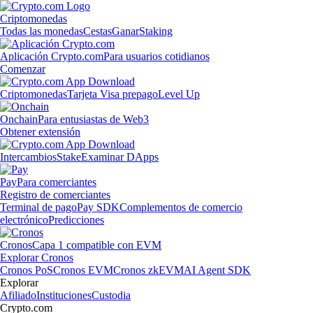
Criptomonedas
Todas las monedas
Cestas
Ganar
Staking
Aplicación Crypto.com
Para usuarios cotidianos
Comenzar
Criptomonedas
Tarjeta Visa prepago
Level Up
Onchain
Para entusiastas de Web3
Obtener extensión
Intercambios
Stake
Examinar DApps
Pay
Para comerciantes
Registro de comerciantes
Terminal de pago
Pay SDK
Complementos de comercio
electrónico
Predicciones
Cronos
Capa 1 compatible con EVM
Explorar Cronos
Cronos PoS
Cronos EVM
Cronos zkEVM
AI Agent SDK
Explorar
Afiliado
Instituciones
Custodia
Crypto.com