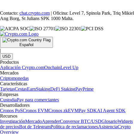
Contacto:
chat.crypto.com
| Oficina: Level 7, Spinola Park, Triq Mikiel
Ang Borg, St Julians SPK 1000 Malta.
Español
|
USD
Productos
Aplicación Crypto.com
Onchain
Level Up
Mercados
Criptomonedas
Características
Tarjetas
Cestas
Earn
Staking
DeFi Staking
Pay
Prime
Empresas
Custodia
Pay para comerciantes
Desarrolladores
Cronos PoS
Cronos EVM
Cronos zkEVM
Pay SDK
AI Agent SDK
Recursos
Investigación
Mercado
Aprender
Conversor BTC/USD
Glosario
Widgets
de precios
Bot de Telegram
Política de reclamaciones
Asistencia
Crypto
Overview