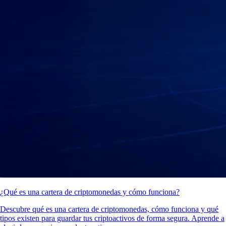
¿Qué es una cartera de criptomonedas y cómo funciona?
Descubre qué es una cartera de criptomonedas, cómo funciona y qué
tipos existen para guardar tus criptoactivos de forma segura. Aprende a