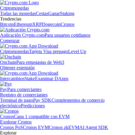
Criptomonedas
Todas las monedas
Cestas
Ganar
Staking
Tendencias
Bitcoin
Ethereum
XRP
Dogecoin
Cronos
Aplicación Crypto.com
Para usuarios cotidianos
Comenzar
Criptomonedas
Tarjeta Visa prepago
Level Up
Onchain
Para entusiastas de Web3
Obtener extensión
Intercambios
Stake
Examinar DApps
Pay
Para comerciantes
Registro de comerciantes
Terminal de pago
Pay SDK
Complementos de comercio
electrónico
Predicciones
Cronos
Capa 1 compatible con EVM
Explorar Cronos
Cronos PoS
Cronos EVM
Cronos zkEVM
AI Agent SDK
Explorar