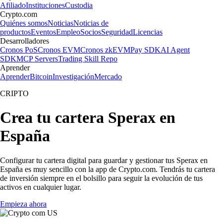
Afiliado
Instituciones
Custodia
Crypto.com
Quiénes somos
Noticias
Noticias de
productos
Eventos
Empleo
Socios
Seguridad
Licencias
Desarrolladores
Cronos PoS
Cronos EVM
Cronos zkEVM
Pay SDK
AI Agent
SDK
MCP Servers
Trading Skill Repo
Aprender
Aprender
Bitcoin
Investigación
Mercado
CRIPTO
Crea tu cartera Sperax en
España
Configurar tu cartera digital para guardar y gestionar tus Sperax en
España es muy sencillo con la app de Crypto.com. Tendrás tu cartera
de inversión siempre en el bolsillo para seguir la evolución de tus
activos en cualquier lugar.
Empieza ahora