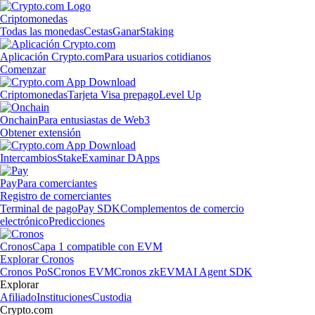
Criptomonedas
Todas las monedas
Cestas
Ganar
Staking
Aplicación Crypto.com
Para usuarios cotidianos
Comenzar
Criptomonedas
Tarjeta Visa prepago
Level Up
Onchain
Para entusiastas de Web3
Obtener extensión
Intercambios
Stake
Examinar DApps
Pay
Para comerciantes
Registro de comerciantes
Terminal de pago
Pay SDK
Complementos de comercio
electrónico
Predicciones
Cronos
Capa 1 compatible con EVM
Explorar Cronos
Cronos PoS
Cronos EVM
Cronos zkEVM
AI Agent SDK
Explorar
Afiliado
Instituciones
Custodia
Crypto.com