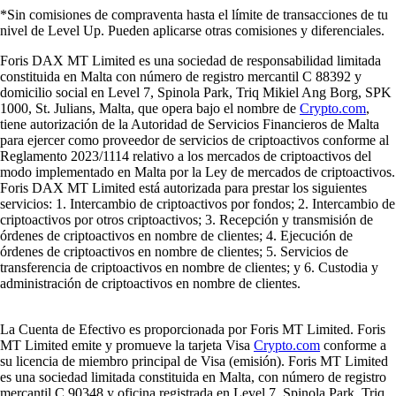
*Sin comisiones de compraventa hasta el límite de transacciones de tu
nivel de Level Up. Pueden aplicarse otras comisiones y diferenciales.
Foris DAX MT Limited es una sociedad de responsabilidad limitada
constituida en Malta con número de registro mercantil C 88392 y
domicilio social en Level 7, Spinola Park, Triq Mikiel Ang Borg, SPK
1000, St. Julians, Malta, que opera bajo el nombre de
Crypto.com
,
tiene autorización de la Autoridad de Servicios Financieros de Malta
para ejercer como proveedor de servicios de criptoactivos conforme al
Reglamento 2023/1114 relativo a los mercados de criptoactivos del
modo implementado en Malta por la Ley de mercados de criptoactivos.
Foris DAX MT Limited está autorizada para prestar los siguientes
servicios: 1. Intercambio de criptoactivos por fondos; 2. Intercambio de
criptoactivos por otros criptoactivos; 3. Recepción y transmisión de
órdenes de criptoactivos en nombre de clientes; 4. Ejecución de
órdenes de criptoactivos en nombre de clientes; 5. Servicios de
transferencia de criptoactivos en nombre de clientes; y 6. Custodia y
administración de criptoactivos en nombre de clientes.
La Cuenta de Efectivo es proporcionada por Foris MT Limited. Foris
MT Limited emite y promueve la tarjeta Visa
Crypto.com
conforme a
su licencia de miembro principal de Visa (emisión). Foris MT Limited
es una sociedad limitada constituida en Malta, con número de registro
mercantil C 90348 y oficina registrada en Level 7, Spinola Park, Triq