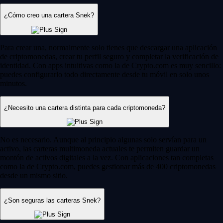
¿Cómo creo una cartera Snek?
Para crear una, normalmente solo tienes que descargar una aplicación
de criptomonedas, crear tu perfil seguro y completar la verificación de
identidad. Con apps intuitivas como la de Crypto.com es muy sencillo:
puedes configurarlo todo directamente desde tu móvil en solo unos
minutos.
¿Necesito una cartera distinta para cada criptomoneda?
No es necesario. Aunque al principio algunas solo servían para un
activo, las carteras multimoneda actuales te permiten guardar un
montón de activos digitales a la vez. Con aplicaciones tan completas
como la de Crypto.com, puedes gestionar más de 400 criptomonedas
desde un mismo sitio.
¿Son seguras las carteras Snek?