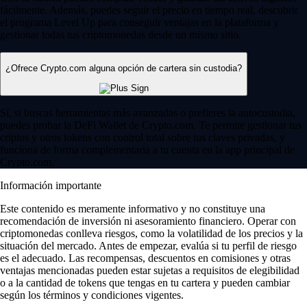
fácilmente. Además, puedes seguir el precio en tiempo real, descubrir
el programa Level Up para conseguir ventajas en la plataforma y
gestionar todas tus criptomonedas desde un mismo sitio.
¿Ofrece Crypto.com alguna opción de cartera sin custodia?
Sí, si buscas herramientas más avanzadas o prefieres la autocustodia,
puedes probar la DeFi Wallet de Crypto.com. Te permite gestionar tus
criptos y otros tokens con control total sobre tus claves privadas, y
funciona de forma complementaria a tu cuenta en la app principal de
Crypto.com.
Información importante
Este contenido es meramente informativo y no constituye una
recomendación de inversión ni asesoramiento financiero. Operar con
criptomonedas conlleva riesgos, como la volatilidad de los precios y la
situación del mercado. Antes de empezar, evalúa si tu perfil de riesgo
es el adecuado. Las recompensas, descuentos en comisiones y otras
ventajas mencionadas pueden estar sujetas a requisitos de elegibilidad
o a la cantidad de tokens que tengas en tu cartera y pueden cambiar
según los términos y condiciones vigentes.