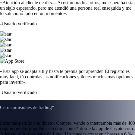
«Atención al cliente de diez... Acostumbrado a otros, me esperaba estar
un siglo esperando, pero me atendió una persona real enseguida y me
lo solucionó todo en un momento».
-
Usuario verificado
«Esta app se adapta a ti y hasta te premia por aprender. El registro es
muy fácil, tú controlas las notificaciones y tienes muchísimas opciones
para invertir».
-
Usuario verificado
Cero comisiones de trading*
Saca más partido a tu dinero. Compra, vende o intercambia más de 400
criptomonedas populares sin comisiones* desde la app de Crypto.com.
Además, al formar parte de Level Up, puedes conseguir hasta un 6 %