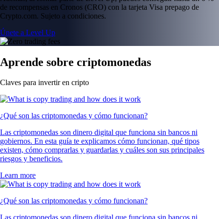
de recompensas en Cronos (CRO) con la tarjeta Visa prepago de
Crypto.com. Sujeto a condiciones.
Únete a Level Up
Aprende sobre criptomonedas
Claves para invertir en cripto
¿Qué son las criptomonedas y cómo funcionan?
Las criptomonedas son dinero digital que funciona sin bancos ni
gobiernos. En esta guía te explicamos cómo funcionan, qué tipos
existen, cómo comprarlas y guardarlas y cuáles son sus principales
riesgos y beneficios.
Learn more
¿Qué son las criptomonedas y cómo funcionan?
Las criptomonedas son dinero digital que funciona sin bancos ni