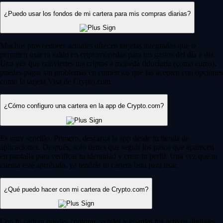
¿Puedo usar los fondos de mi cartera para mis compras diarias?
Muchos proveedores actuales ofrecen tarjetas integradas que te
permiten usar tu saldo en criptomonedas para tus gastos del día a día.
Una vez que conviertes tus criptos a moneda fiduciaria (como euros),
puedes pagar sin problemas en comercios que las acepten con opciones
como la tarjeta Visa de Crypto.com.
¿Cómo configuro una cartera en la app de Crypto.com?
Es muy sencillo. Primero, descarga la app desde tu tienda de
aplicaciones. Después, solo tienes que seguir los pasos que aparecen
en pantalla para verificar tu identidad y crear tu perfil. Una vez que tu
cuenta esté aprobada, ya tendrás tu cartera lista para usar.
¿Qué puedo hacer con mi cartera de Crypto.com?
Con tu cartera puedes comprar, vender y guardar tus activos digitales