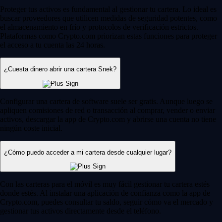
Proteger tus activos es fundamental al gestionar tu cartera. Lo ideal es
buscar proveedores que utilicen medidas de seguridad potentes, como
el almacenamiento en frío y protocolos de verificación estrictos.
Plataformas como Crypto.com priorizan estas funciones para proteger
el acceso a tu cuenta las 24 horas.
¿Cuesta dinero abrir una cartera Snek?
Configurar una cartera de software suele ser gratis. Aunque luego se
apliquen comisiones de red o transacción al comprar, vender o enviar
activos, descargar la app de Crypto.com y abrirse una cuenta no tiene
ningún coste inicial.
¿Cómo puedo acceder a mi cartera desde cualquier lugar?
Con las carteras para el móvil es muy fácil gestionar tu cartera estés
donde estés. Al instalar una aplicación de confianza como la app de
Crypto.com, puedes consultar tu saldo, seguir cómo va el mercado y
gestionar tus activos directamente desde el teléfono.