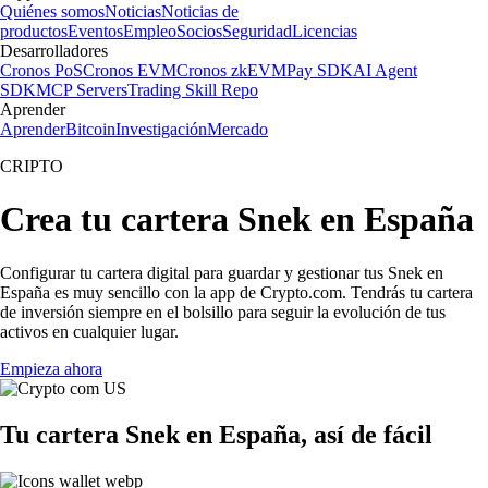
Quiénes somos
Noticias
Noticias de
productos
Eventos
Empleo
Socios
Seguridad
Licencias
Desarrolladores
Cronos PoS
Cronos EVM
Cronos zkEVM
Pay SDK
AI Agent
SDK
MCP Servers
Trading Skill Repo
Aprender
Aprender
Bitcoin
Investigación
Mercado
CRIPTO
Crea tu cartera Snek en España
Configurar tu cartera digital para guardar y gestionar tus Snek en
España es muy sencillo con la app de Crypto.com. Tendrás tu cartera
de inversión siempre en el bolsillo para seguir la evolución de tus
activos en cualquier lugar.
Empieza ahora
Tu cartera Snek en España, así de fácil