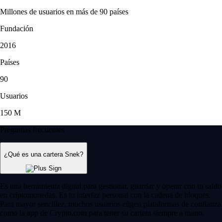
Millones de usuarios en más de 90 países
Fundación
2016
Países
90
Usuarios
150 M
Preguntas frecuentes
¿Qué es una cartera Snek?
Es una herramienta digital para gestionar, guardar y operar con tu saldo
en criptomonedas. Es tu interfaz personal con la cadena de bloques.
Para mayor sencillez, muchos usuarios eligen plataformas de confianza
como la app de Crypto.com para tener su cartera siempre a mano.