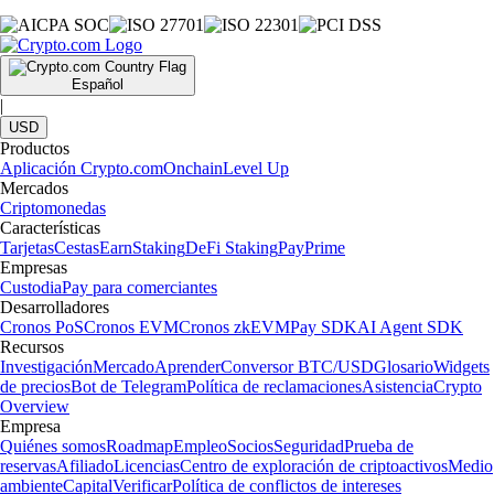
Español
|
USD
Productos
Aplicación Crypto.com
Onchain
Level Up
Mercados
Criptomonedas
Características
Tarjetas
Cestas
Earn
Staking
DeFi Staking
Pay
Prime
Empresas
Custodia
Pay para comerciantes
Desarrolladores
Cronos PoS
Cronos EVM
Cronos zkEVM
Pay SDK
AI Agent SDK
Recursos
Investigación
Mercado
Aprender
Conversor BTC/USD
Glosario
Widgets
de precios
Bot de Telegram
Política de reclamaciones
Asistencia
Crypto
Overview
Empresa
Quiénes somos
Roadmap
Empleo
Socios
Seguridad
Prueba de
reservas
Afiliado
Licencias
Centro de exploración de criptoactivos
Medio
ambiente
Capital
Verificar
Política de conflictos de intereses