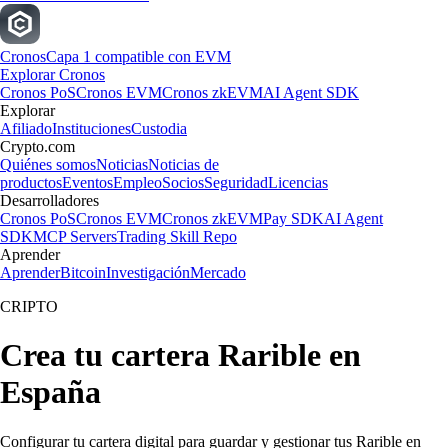
Cronos
Capa 1 compatible con EVM
Explorar Cronos
Cronos PoS
Cronos EVM
Cronos zkEVM
AI Agent SDK
Explorar
Afiliado
Instituciones
Custodia
Crypto.com
Quiénes somos
Noticias
Noticias de
productos
Eventos
Empleo
Socios
Seguridad
Licencias
Desarrolladores
Cronos PoS
Cronos EVM
Cronos zkEVM
Pay SDK
AI Agent
SDK
MCP Servers
Trading Skill Repo
Aprender
Aprender
Bitcoin
Investigación
Mercado
CRIPTO
Crea tu cartera Rarible en
España
Configurar tu cartera digital para guardar y gestionar tus Rarible en