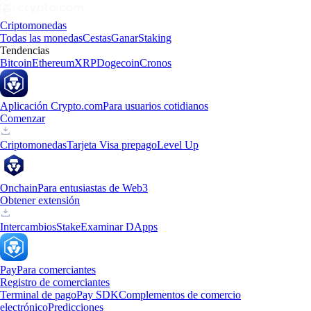
Criptomonedas
Todas las monedas
Cestas
Ganar
Staking
Tendencias
Bitcoin
Ethereum
XRP
Dogecoin
Cronos
Aplicación Crypto.com
Para usuarios cotidianos
Comenzar
Criptomonedas
Tarjeta Visa prepago
Level Up
Onchain
Para entusiastas de Web3
Obtener extensión
Intercambios
Stake
Examinar DApps
Pay
Para comerciantes
Registro de comerciantes
Terminal de pago
Pay SDK
Complementos de comercio
electrónico
Predicciones