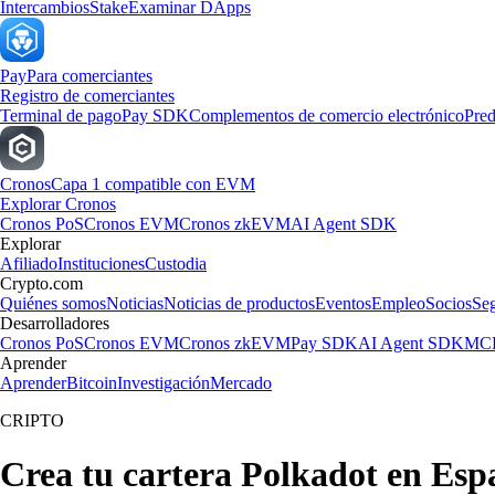
Intercambios
Stake
Examinar DApps
Pay
Para comerciantes
Registro de comerciantes
Terminal de pago
Pay SDK
Complementos de comercio electrónico
Pred
Cronos
Capa 1 compatible con EVM
Explorar Cronos
Cronos PoS
Cronos EVM
Cronos zkEVM
AI Agent SDK
Explorar
Afiliado
Instituciones
Custodia
Crypto.com
Quiénes somos
Noticias
Noticias de productos
Eventos
Empleo
Socios
Se
Desarrolladores
Cronos PoS
Cronos EVM
Cronos zkEVM
Pay SDK
AI Agent SDK
MCP
Aprender
Aprender
Bitcoin
Investigación
Mercado
CRIPTO
Crea tu cartera Polkadot en Esp