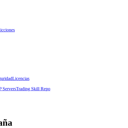
icciones
guridad
Licencias
 Servers
Trading Skill Repo
aña