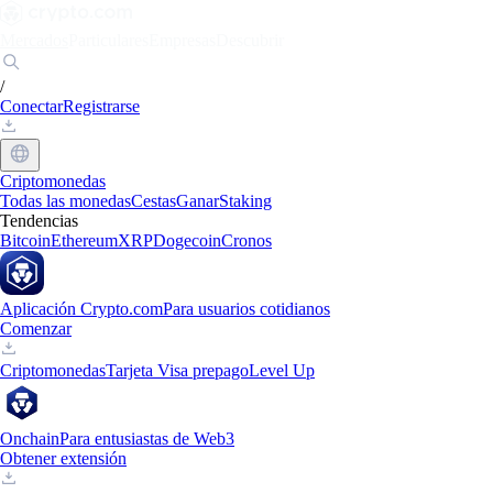
Mercados
Particulares
Empresas
Descubrir
/
Conectar
Registrarse
Criptomonedas
Todas las monedas
Cestas
Ganar
Staking
Tendencias
Bitcoin
Ethereum
XRP
Dogecoin
Cronos
Aplicación Crypto.com
Para usuarios cotidianos
Comenzar
Criptomonedas
Tarjeta Visa prepago
Level Up
Onchain
Para entusiastas de Web3
Obtener extensión