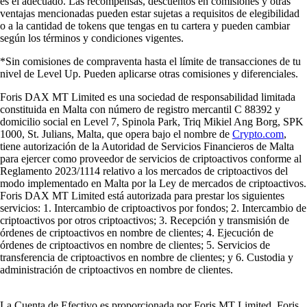
es el adecuado. Las recompensas, descuentos en comisiones y otras
ventajas mencionadas pueden estar sujetas a requisitos de elegibilidad
o a la cantidad de tokens que tengas en tu cartera y pueden cambiar
según los términos y condiciones vigentes.
*Sin comisiones de compraventa hasta el límite de transacciones de tu
nivel de Level Up. Pueden aplicarse otras comisiones y diferenciales.
Foris DAX MT Limited es una sociedad de responsabilidad limitada
constituida en Malta con número de registro mercantil C 88392 y
domicilio social en Level 7, Spinola Park, Triq Mikiel Ang Borg, SPK
1000, St. Julians, Malta, que opera bajo el nombre de
Crypto.com
,
tiene autorización de la Autoridad de Servicios Financieros de Malta
para ejercer como proveedor de servicios de criptoactivos conforme al
Reglamento 2023/1114 relativo a los mercados de criptoactivos del
modo implementado en Malta por la Ley de mercados de criptoactivos.
Foris DAX MT Limited está autorizada para prestar los siguientes
servicios: 1. Intercambio de criptoactivos por fondos; 2. Intercambio de
criptoactivos por otros criptoactivos; 3. Recepción y transmisión de
órdenes de criptoactivos en nombre de clientes; 4. Ejecución de
órdenes de criptoactivos en nombre de clientes; 5. Servicios de
transferencia de criptoactivos en nombre de clientes; y 6. Custodia y
administración de criptoactivos en nombre de clientes.
La Cuenta de Efectivo es proporcionada por Foris MT Limited. Foris