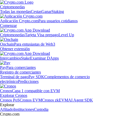
Criptomonedas
Todas las monedas
Cestas
Ganar
Staking
Aplicación Crypto.com
Para usuarios cotidianos
Comenzar
Criptomonedas
Tarjeta Visa prepago
Level Up
Onchain
Para entusiastas de Web3
Obtener extensión
Intercambios
Stake
Examinar DApps
Pay
Para comerciantes
Registro de comerciantes
Terminal de pago
Pay SDK
Complementos de comercio
electrónico
Predicciones
Cronos
Capa 1 compatible con EVM
Explorar Cronos
Cronos PoS
Cronos EVM
Cronos zkEVM
AI Agent SDK
Explorar
Afiliado
Instituciones
Custodia
Crypto.com