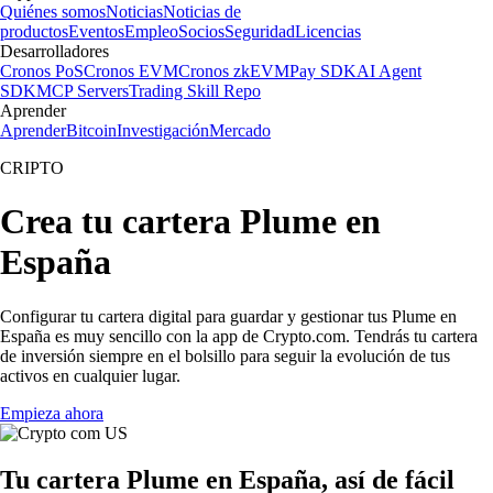
Quiénes somos
Noticias
Noticias de
productos
Eventos
Empleo
Socios
Seguridad
Licencias
Desarrolladores
Cronos PoS
Cronos EVM
Cronos zkEVM
Pay SDK
AI Agent
SDK
MCP Servers
Trading Skill Repo
Aprender
Aprender
Bitcoin
Investigación
Mercado
CRIPTO
Crea tu cartera Plume en
España
Configurar tu cartera digital para guardar y gestionar tus Plume en
España es muy sencillo con la app de Crypto.com. Tendrás tu cartera
de inversión siempre en el bolsillo para seguir la evolución de tus
activos en cualquier lugar.
Empieza ahora
Tu cartera Plume en España, así de fácil