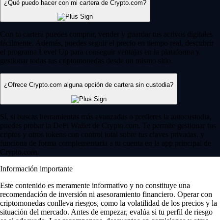
¿Qué puedo hacer con mi cartera de Crypto.com?
Con tu cartera puedes comprar, vender y guardar tus activos digitales
fácilmente. Además, puedes seguir el precio en tiempo real, descubrir
el programa Level Up para conseguir ventajas en la plataforma y
gestionar todas tus criptomonedas desde un mismo sitio.
¿Ofrece Crypto.com alguna opción de cartera sin custodia?
Sí, si buscas herramientas más avanzadas o prefieres la autocustodia,
puedes probar la DeFi Wallet de Crypto.com. Te permite gestionar tus
criptos y otros tokens con control total sobre tus claves privadas, y
funciona de forma complementaria a tu cuenta en la app principal de
Crypto.com.
Información importante
Este contenido es meramente informativo y no constituye una
recomendación de inversión ni asesoramiento financiero. Operar con
criptomonedas conlleva riesgos, como la volatilidad de los precios y la
situación del mercado. Antes de empezar, evalúa si tu perfil de riesgo