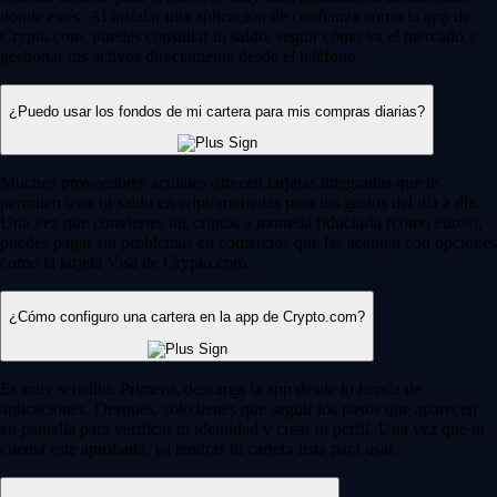
donde estés. Al instalar una aplicación de confianza como la app de
Crypto.com, puedes consultar tu saldo, seguir cómo va el mercado y
gestionar tus activos directamente desde el teléfono.
¿Puedo usar los fondos de mi cartera para mis compras diarias?
Muchos proveedores actuales ofrecen tarjetas integradas que te
permiten usar tu saldo en criptomonedas para tus gastos del día a día.
Una vez que conviertes tus criptos a moneda fiduciaria (como euros),
puedes pagar sin problemas en comercios que las acepten con opciones
como la tarjeta Visa de Crypto.com.
¿Cómo configuro una cartera en la app de Crypto.com?
Es muy sencillo. Primero, descarga la app desde tu tienda de
aplicaciones. Después, solo tienes que seguir los pasos que aparecen
en pantalla para verificar tu identidad y crear tu perfil. Una vez que tu
cuenta esté aprobada, ya tendrás tu cartera lista para usar.