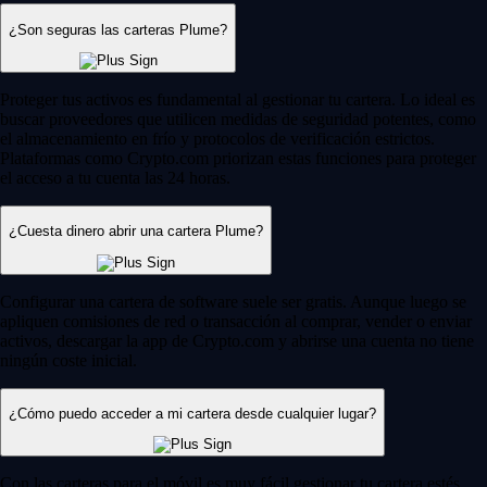
¿Son seguras las carteras Plume?
Proteger tus activos es fundamental al gestionar tu cartera. Lo ideal es
buscar proveedores que utilicen medidas de seguridad potentes, como
el almacenamiento en frío y protocolos de verificación estrictos.
Plataformas como Crypto.com priorizan estas funciones para proteger
el acceso a tu cuenta las 24 horas.
¿Cuesta dinero abrir una cartera Plume?
Configurar una cartera de software suele ser gratis. Aunque luego se
apliquen comisiones de red o transacción al comprar, vender o enviar
activos, descargar la app de Crypto.com y abrirse una cuenta no tiene
ningún coste inicial.
¿Cómo puedo acceder a mi cartera desde cualquier lugar?
Con las carteras para el móvil es muy fácil gestionar tu cartera estés