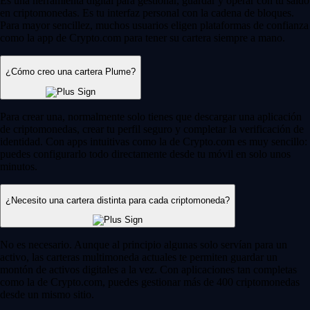
Es una herramienta digital para gestionar, guardar y operar con tu saldo
en criptomonedas. Es tu interfaz personal con la cadena de bloques.
Para mayor sencillez, muchos usuarios eligen plataformas de confianza
como la app de Crypto.com para tener su cartera siempre a mano.
¿Cómo creo una cartera Plume?
Para crear una, normalmente solo tienes que descargar una aplicación
de criptomonedas, crear tu perfil seguro y completar la verificación de
identidad. Con apps intuitivas como la de Crypto.com es muy sencillo:
puedes configurarlo todo directamente desde tu móvil en solo unos
minutos.
¿Necesito una cartera distinta para cada criptomoneda?
No es necesario. Aunque al principio algunas solo servían para un
activo, las carteras multimoneda actuales te permiten guardar un
montón de activos digitales a la vez. Con aplicaciones tan completas
como la de Crypto.com, puedes gestionar más de 400 criptomonedas
desde un mismo sitio.