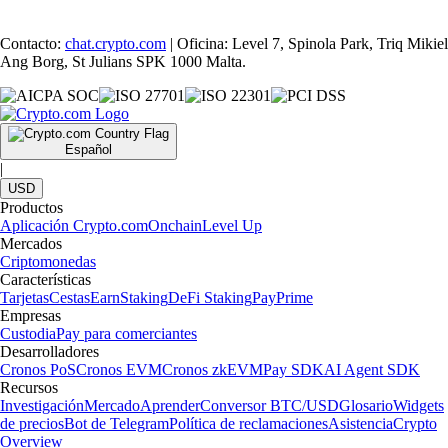
Contacto:
chat.crypto.com
| Oficina: Level 7, Spinola Park, Triq Mikiel
Ang Borg, St Julians SPK 1000 Malta.
Español
|
USD
Productos
Aplicación Crypto.com
Onchain
Level Up
Mercados
Criptomonedas
Características
Tarjetas
Cestas
Earn
Staking
DeFi Staking
Pay
Prime
Empresas
Custodia
Pay para comerciantes
Desarrolladores
Cronos PoS
Cronos EVM
Cronos zkEVM
Pay SDK
AI Agent SDK
Recursos
Investigación
Mercado
Aprender
Conversor BTC/USD
Glosario
Widgets
de precios
Bot de Telegram
Política de reclamaciones
Asistencia
Crypto
Overview