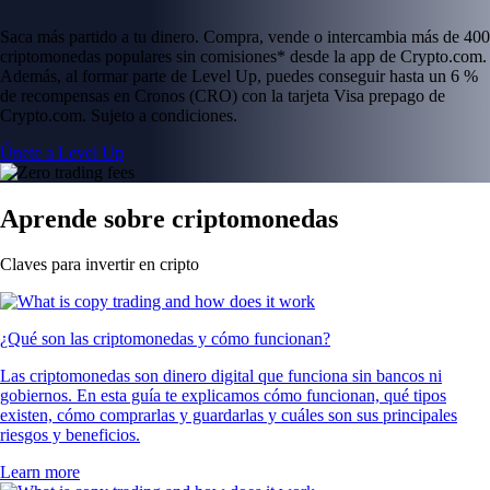
Saca más partido a tu dinero. Compra, vende o intercambia más de 400
criptomonedas populares sin comisiones* desde la app de Crypto.com.
Además, al formar parte de Level Up, puedes conseguir hasta un 6 %
de recompensas en Cronos (CRO) con la tarjeta Visa prepago de
Crypto.com. Sujeto a condiciones.
Únete a Level Up
Aprende sobre criptomonedas
Claves para invertir en cripto
¿Qué son las criptomonedas y cómo funcionan?
Las criptomonedas son dinero digital que funciona sin bancos ni
gobiernos. En esta guía te explicamos cómo funcionan, qué tipos
existen, cómo comprarlas y guardarlas y cuáles son sus principales
riesgos y beneficios.
Learn more