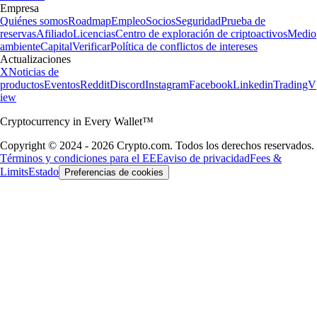
Empresa
Quiénes somos
Roadmap
Empleo
Socios
Seguridad
Prueba de
reservas
Afiliado
Licencias
Centro de exploración de criptoactivos
Medio
ambiente
Capital
Verificar
Política de conflictos de intereses
Actualizaciones
X
Noticias de
productos
Eventos
Reddit
Discord
Instagram
Facebook
Linkedin
TradingV
iew
Cryptocurrency in Every Wallet™
Copyright © 2024 - 2026 Crypto.com. Todos los derechos reservados.
Términos y condiciones para el EEE
aviso de privacidad
Fees &
Limits
Estado
Preferencias de cookies