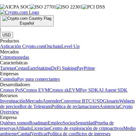
Español
|
USD
Productos
Aplicación Crypto.com
Onchain
Level Up
Mercados
Criptomonedas
Características
Tarjetas
Cestas
Earn
Staking
DeFi Staking
Pay
Prime
Empresas
Custodia
Pay para comerciantes
Desarrolladores
Cronos PoS
Cronos EVM
Cronos zkEVM
Pay SDK
AI Agent SDK
Recursos
Investigación
Mercado
Aprender
Conversor BTC/USD
Glosario
Widgets
de precios
Bot de Telegram
Política de reclamaciones
Asistencia
Crypto
Overview
Empresa
Quiénes somos
Roadmap
Empleo
Socios
Seguridad
Prueba de
reservas
Afiliado
Licencias
Centro de exploración de criptoactivos
Medio
ambiente
Capital
Verificar
Política de conflictos de intereses