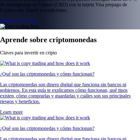
de recompensas en Cronos (CRO) con la tarjeta Visa prepago de
Crypto.com. Sujeto a condiciones.
Únete a Level Up
Aprende sobre criptomonedas
Claves para invertir en cripto
¿Qué son las criptomonedas y cómo funcionan?
Las criptomonedas son dinero digital que funciona sin bancos ni
gobiernos. En esta guía te explicamos cómo funcionan, qué tipos
existen, cómo comprarlas y guardarlas y cuáles son sus principales
riesgos y beneficios.
Learn more
¿Qué son las criptomonedas y cómo funcionan?
Las criptomonedas son dinero digital que funciona sin bancos ni