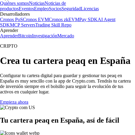
Quiénes somos
Noticias
Noticias de
productos
Eventos
Empleo
Socios
Seguridad
Licencias
Desarrolladores
Cronos PoS
Cronos EVM
Cronos zkEVM
Pay SDK
AI Agent
SDK
MCP Servers
Trading Skill Repo
Aprender
Aprender
Bitcoin
Investigación
Mercado
CRIPTO
Crea tu cartera peaq en España
Configurar tu cartera digital para guardar y gestionar tus peaq en
España es muy sencillo con la app de Crypto.com. Tendrás tu cartera
de inversión siempre en el bolsillo para seguir la evolución de tus
activos en cualquier lugar.
Empieza ahora
Tu cartera peaq en España, así de fácil