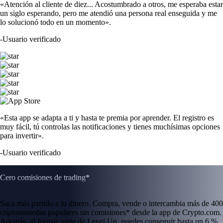
«Atención al cliente de diez... Acostumbrado a otros, me esperaba estar
un siglo esperando, pero me atendió una persona real enseguida y me
lo solucionó todo en un momento».
-
Usuario verificado
«Esta app se adapta a ti y hasta te premia por aprender. El registro es
muy fácil, tú controlas las notificaciones y tienes muchísimas opciones
para invertir».
-
Usuario verificado
Cero comisiones de trading*
Saca más partido a tu dinero. Compra, vende o intercambia más de 400
criptomonedas populares sin comisiones* desde la app de Crypto.com.
Además, al formar parte de Level Up, puedes conseguir hasta un 6 %