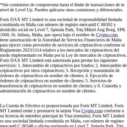
*Sin comisiones de compraventa hasta el límite de transacciones de tu
nivel de Level Up. Pueden aplicarse otras comisiones y diferenciales.
Foris DAX MT Limited es una sociedad de responsabilidad limitada
constituida en Malta con número de registro mercantil C 88392 y
domicilio social en Level 7, Spinola Park, Triq Mikiel Ang Borg, SPK
1000, St. Julians, Malta, que opera bajo el nombre de
Crypto.com
,
tiene autorización de la Autoridad de Servicios Financieros de Malta
para ejercer como proveedor de servicios de criptoactivos conforme al
Reglamento 2023/1114 relativo a los mercados de criptoactivos del
modo implementado en Malta por la Ley de mercados de criptoactivos.
Foris DAX MT Limited está autorizada para prestar los siguientes
servicios: 1. Intercambio de criptoactivos por fondos; 2. Intercambio de
criptoactivos por otros criptoactivos; 3. Recepción y transmisión de
órdenes de criptoactivos en nombre de clientes; 4. Ejecución de
órdenes de criptoactivos en nombre de clientes; 5. Servicios de
transferencia de criptoactivos en nombre de clientes; y 6. Custodia y
administración de criptoactivos en nombre de clientes.
La Cuenta de Efectivo es proporcionada por Foris MT Limited. Foris
MT Limited emite y promueve la tarjeta Visa
Crypto.com
conforme a
su licencia de miembro principal de Visa (emisión). Foris MT Limited
es una sociedad limitada constituida en Malta, con número de registro
mercantil C 90348 y oficina registrada en Level 7, Spinola Park, Triq