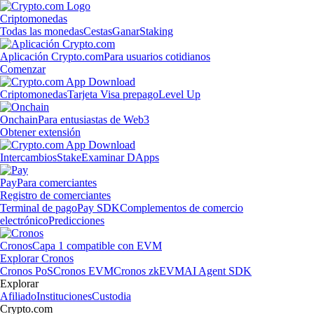
Criptomonedas
Todas las monedas
Cestas
Ganar
Staking
Aplicación Crypto.com
Para usuarios cotidianos
Comenzar
Criptomonedas
Tarjeta Visa prepago
Level Up
Onchain
Para entusiastas de Web3
Obtener extensión
Intercambios
Stake
Examinar DApps
Pay
Para comerciantes
Registro de comerciantes
Terminal de pago
Pay SDK
Complementos de comercio
electrónico
Predicciones
Cronos
Capa 1 compatible con EVM
Explorar Cronos
Cronos PoS
Cronos EVM
Cronos zkEVM
AI Agent SDK
Explorar
Afiliado
Instituciones
Custodia
Crypto.com