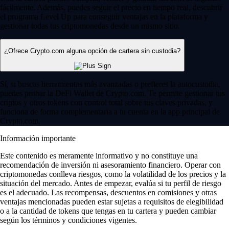
fácilmente. Además, puedes seguir el precio en tiempo real, descubrir
el programa Level Up para conseguir ventajas en la plataforma y
gestionar todas tus criptomonedas desde un mismo sitio.
¿Ofrece Crypto.com alguna opción de cartera sin custodia?
Sí, si buscas herramientas más avanzadas o prefieres la autocustodia,
puedes probar la DeFi Wallet de Crypto.com. Te permite gestionar tus
criptos y otros tokens con control total sobre tus claves privadas, y
funciona de forma complementaria a tu cuenta en la app principal de
Crypto.com.
Información importante
Este contenido es meramente informativo y no constituye una
recomendación de inversión ni asesoramiento financiero. Operar con
criptomonedas conlleva riesgos, como la volatilidad de los precios y la
situación del mercado. Antes de empezar, evalúa si tu perfil de riesgo
es el adecuado. Las recompensas, descuentos en comisiones y otras
ventajas mencionadas pueden estar sujetas a requisitos de elegibilidad
o a la cantidad de tokens que tengas en tu cartera y pueden cambiar
según los términos y condiciones vigentes.