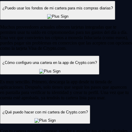
¿Puedo usar los fondos de mi cartera para mis compras diarias?
Muchos proveedores actuales ofrecen tarjetas integradas que te
permiten usar tu saldo en criptomonedas para tus gastos del día a día.
Una vez que conviertes tus criptos a moneda fiduciaria (como euros),
puedes pagar sin problemas en comercios que las acepten con opciones
como la tarjeta Visa de Crypto.com.
¿Cómo configuro una cartera en la app de Crypto.com?
Es muy sencillo. Primero, descarga la app desde tu tienda de
aplicaciones. Después, solo tienes que seguir los pasos que aparecen
en pantalla para verificar tu identidad y crear tu perfil. Una vez que tu
cuenta esté aprobada, ya tendrás tu cartera lista para usar.
¿Qué puedo hacer con mi cartera de Crypto.com?
Con tu cartera puedes comprar, vender y guardar tus activos digitales