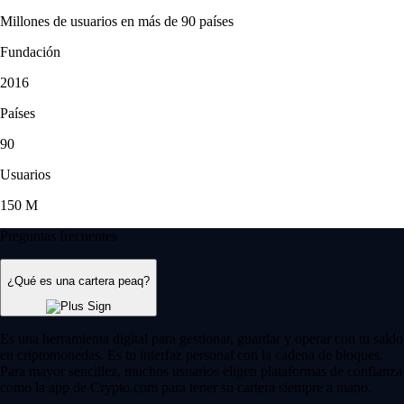
Millones de usuarios en más de 90 países
Fundación
2016
Países
90
Usuarios
150 M
Preguntas frecuentes
¿Qué es una cartera peaq?
Es una herramienta digital para gestionar, guardar y operar con tu saldo
en criptomonedas. Es tu interfaz personal con la cadena de bloques.
Para mayor sencillez, muchos usuarios eligen plataformas de confianza
como la app de Crypto.com para tener su cartera siempre a mano.