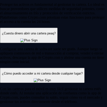
Proteger tus activos es fundamental al gestionar tu cartera. Lo ideal es
buscar proveedores que utilicen medidas de seguridad potentes, como
el almacenamiento en frío y protocolos de verificación estrictos.
Plataformas como Crypto.com priorizan estas funciones para proteger
el acceso a tu cuenta las 24 horas.
¿Cuesta dinero abrir una cartera peaq?
Configurar una cartera de software suele ser gratis. Aunque luego se
apliquen comisiones de red o transacción al comprar, vender o enviar
activos, descargar la app de Crypto.com y abrirse una cuenta no tiene
ningún coste inicial.
¿Cómo puedo acceder a mi cartera desde cualquier lugar?
Con las carteras para el móvil es muy fácil gestionar tu cartera estés
donde estés. Al instalar una aplicación de confianza como la app de
Crypto.com, puedes consultar tu saldo, seguir cómo va el mercado y
gestionar tus activos directamente desde el teléfono.