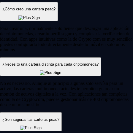
¿Cómo creo una cartera peaq?
Para crear una, normalmente solo tienes que descargar una aplicación
de criptomonedas, crear tu perfil seguro y completar la verificación de
identidad. Con apps intuitivas como la de Crypto.com es muy sencillo:
puedes configurarlo todo directamente desde tu móvil en solo unos
minutos.
¿Necesito una cartera distinta para cada criptomoneda?
No es necesario. Aunque al principio algunas solo servían para un
activo, las carteras multimoneda actuales te permiten guardar un
montón de activos digitales a la vez. Con aplicaciones tan completas
como la de Crypto.com, puedes gestionar más de 400 criptomonedas
desde un mismo sitio.
¿Son seguras las carteras peaq?