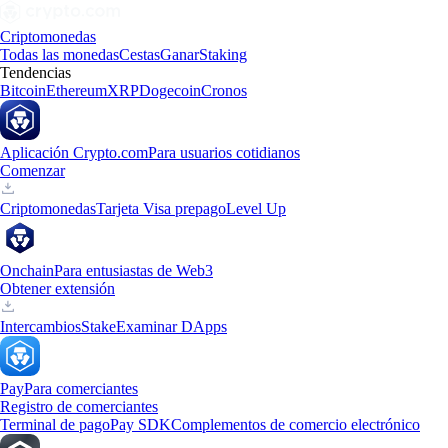
Criptomonedas
Todas las monedas
Cestas
Ganar
Staking
Tendencias
Bitcoin
Ethereum
XRP
Dogecoin
Cronos
Aplicación Crypto.com
Para usuarios cotidianos
Comenzar
Criptomonedas
Tarjeta Visa prepago
Level Up
Onchain
Para entusiastas de Web3
Obtener extensión
Intercambios
Stake
Examinar DApps
Pay
Para comerciantes
Registro de comerciantes
Terminal de pago
Pay SDK
Complementos de comercio electrónico