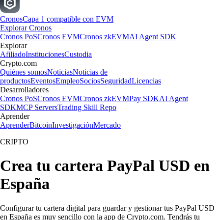
Cronos
Capa 1 compatible con EVM
Explorar Cronos
Cronos PoS
Cronos EVM
Cronos zkEVM
AI Agent SDK
Explorar
Afiliado
Instituciones
Custodia
Crypto.com
Quiénes somos
Noticias
Noticias de
productos
Eventos
Empleo
Socios
Seguridad
Licencias
Desarrolladores
Cronos PoS
Cronos EVM
Cronos zkEVM
Pay SDK
AI Agent
SDK
MCP Servers
Trading Skill Repo
Aprender
Aprender
Bitcoin
Investigación
Mercado
CRIPTO
Crea tu cartera PayPal USD en
España
Configurar tu cartera digital para guardar y gestionar tus PayPal USD
en España es muy sencillo con la app de Crypto.com. Tendrás tu