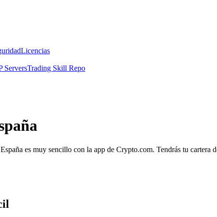
guridad
Licencias
 Servers
Trading Skill Repo
España
n España es muy sencillo con la app de Crypto.com. Tendrás tu cartera de
il