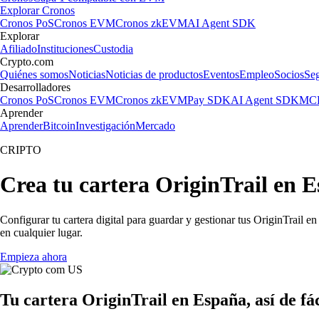
Explorar Cronos
Cronos PoS
Cronos EVM
Cronos zkEVM
AI Agent SDK
Explorar
Afiliado
Instituciones
Custodia
Crypto.com
Quiénes somos
Noticias
Noticias de productos
Eventos
Empleo
Socios
Se
Desarrolladores
Cronos PoS
Cronos EVM
Cronos zkEVM
Pay SDK
AI Agent SDK
MCP
Aprender
Aprender
Bitcoin
Investigación
Mercado
CRIPTO
Crea tu cartera OriginTrail en 
Configurar tu cartera digital para guardar y gestionar tus OriginTrail e
en cualquier lugar.
Empieza ahora
Tu cartera OriginTrail en España, así de fác