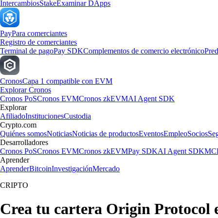
Intercambios
Stake
Examinar DApps
Pay
Para comerciantes
Registro de comerciantes
Terminal de pago
Pay SDK
Complementos de comercio electrónico
Pred
Cronos
Capa 1 compatible con EVM
Explorar Cronos
Cronos PoS
Cronos EVM
Cronos zkEVM
AI Agent SDK
Explorar
Afiliado
Instituciones
Custodia
Crypto.com
Quiénes somos
Noticias
Noticias de productos
Eventos
Empleo
Socios
Se
Desarrolladores
Cronos PoS
Cronos EVM
Cronos zkEVM
Pay SDK
AI Agent SDK
MCP
Aprender
Aprender
Bitcoin
Investigación
Mercado
CRIPTO
Crea tu cartera Origin Protocol