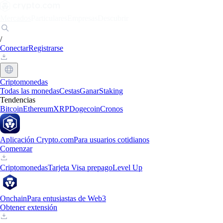
Mercados
Particulares
Empresas
Descubrir
/
Conectar
Registrarse
Criptomonedas
Todas las monedas
Cestas
Ganar
Staking
Tendencias
Bitcoin
Ethereum
XRP
Dogecoin
Cronos
Aplicación Crypto.com
Para usuarios cotidianos
Comenzar
Criptomonedas
Tarjeta Visa prepago
Level Up
Onchain
Para entusiastas de Web3
Obtener extensión