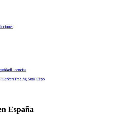
icciones
guridad
Licencias
 Servers
Trading Skill Repo
 en España