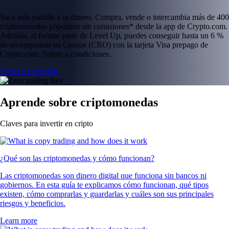
Saca más partido a tu dinero. Compra, vende o intercambia más de 400
criptomonedas populares sin comisiones* desde la app de Crypto.com.
Además, al formar parte de Level Up, puedes conseguir hasta un 6 %
de recompensas en Cronos (CRO) con la tarjeta Visa prepago de
Crypto.com. Sujeto a condiciones.
Únete a Level Up
Aprende sobre criptomonedas
Claves para invertir en cripto
¿Qué son las criptomonedas y cómo funcionan?
Las criptomonedas son dinero digital que funciona sin bancos ni
gobiernos. En esta guía te explicamos cómo funcionan, qué tipos
existen, cómo comprarlas y guardarlas y cuáles son sus principales
riesgos y beneficios.
Learn more