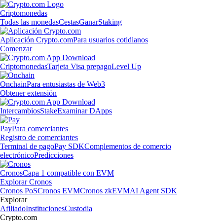
Criptomonedas
Todas las monedas
Cestas
Ganar
Staking
Aplicación Crypto.com
Para usuarios cotidianos
Comenzar
Criptomonedas
Tarjeta Visa prepago
Level Up
Onchain
Para entusiastas de Web3
Obtener extensión
Intercambios
Stake
Examinar DApps
Pay
Para comerciantes
Registro de comerciantes
Terminal de pago
Pay SDK
Complementos de comercio
electrónico
Predicciones
Cronos
Capa 1 compatible con EVM
Explorar Cronos
Cronos PoS
Cronos EVM
Cronos zkEVM
AI Agent SDK
Explorar
Afiliado
Instituciones
Custodia
Crypto.com