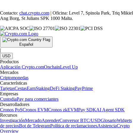
Contacto:
chat.crypto.com
| Oficina: Level 7, Spinola Park, Triq Mikiel
Ang Borg, St Julians SPK 1000 Malta.
Español
|
USD
Productos
Aplicación Crypto.com
Onchain
Level Up
Mercados
Criptomonedas
Características
Tarjetas
Cestas
Earn
Staking
DeFi Staking
Pay
Prime
Empresas
Custodia
Pay para comerciantes
Desarrolladores
Cronos PoS
Cronos EVM
Cronos zkEVM
Pay SDK
AI Agent SDK
Recursos
Investigación
Mercado
Aprender
Conversor BTC/USD
Glosario
Widgets
de precios
Bot de Telegram
Política de reclamaciones
Asistencia
Crypto
Overview