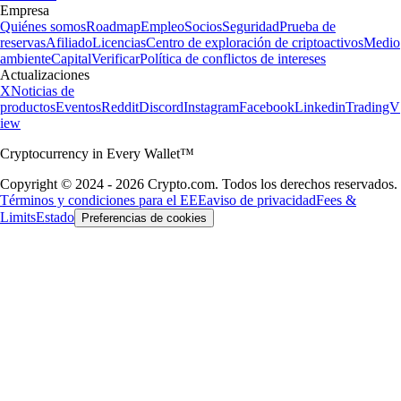
Empresa
Quiénes somos
Roadmap
Empleo
Socios
Seguridad
Prueba de
reservas
Afiliado
Licencias
Centro de exploración de criptoactivos
Medio
ambiente
Capital
Verificar
Política de conflictos de intereses
Actualizaciones
X
Noticias de
productos
Eventos
Reddit
Discord
Instagram
Facebook
Linkedin
TradingV
iew
Cryptocurrency in Every Wallet™
Copyright © 2024 - 2026 Crypto.com. Todos los derechos reservados.
Términos y condiciones para el EEE
aviso de privacidad
Fees &
Limits
Estado
Preferencias de cookies