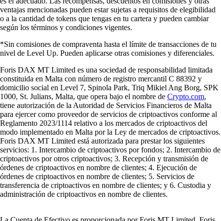
es el adecuado. Las recompensas, descuentos en comisiones y otras
ventajas mencionadas pueden estar sujetas a requisitos de elegibilidad
o a la cantidad de tokens que tengas en tu cartera y pueden cambiar
según los términos y condiciones vigentes.
*Sin comisiones de compraventa hasta el límite de transacciones de tu
nivel de Level Up. Pueden aplicarse otras comisiones y diferenciales.
Foris DAX MT Limited es una sociedad de responsabilidad limitada
constituida en Malta con número de registro mercantil C 88392 y
domicilio social en Level 7, Spinola Park, Triq Mikiel Ang Borg, SPK
1000, St. Julians, Malta, que opera bajo el nombre de
Crypto.com
,
tiene autorización de la Autoridad de Servicios Financieros de Malta
para ejercer como proveedor de servicios de criptoactivos conforme al
Reglamento 2023/1114 relativo a los mercados de criptoactivos del
modo implementado en Malta por la Ley de mercados de criptoactivos.
Foris DAX MT Limited está autorizada para prestar los siguientes
servicios: 1. Intercambio de criptoactivos por fondos; 2. Intercambio de
criptoactivos por otros criptoactivos; 3. Recepción y transmisión de
órdenes de criptoactivos en nombre de clientes; 4. Ejecución de
órdenes de criptoactivos en nombre de clientes; 5. Servicios de
transferencia de criptoactivos en nombre de clientes; y 6. Custodia y
administración de criptoactivos en nombre de clientes.
La Cuenta de Efectivo es proporcionada por Foris MT Limited. Foris