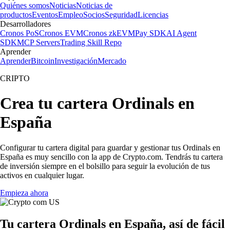
Quiénes somos
Noticias
Noticias de
productos
Eventos
Empleo
Socios
Seguridad
Licencias
Desarrolladores
Cronos PoS
Cronos EVM
Cronos zkEVM
Pay SDK
AI Agent
SDK
MCP Servers
Trading Skill Repo
Aprender
Aprender
Bitcoin
Investigación
Mercado
CRIPTO
Crea tu cartera Ordinals en
España
Configurar tu cartera digital para guardar y gestionar tus Ordinals en
España es muy sencillo con la app de Crypto.com. Tendrás tu cartera
de inversión siempre en el bolsillo para seguir la evolución de tus
activos en cualquier lugar.
Empieza ahora
Tu cartera Ordinals en España, así de fácil