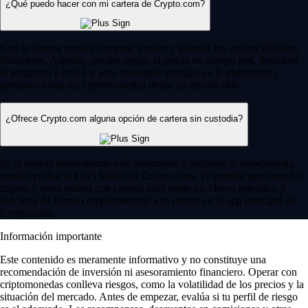
¿Qué puedo hacer con mi cartera de Crypto.com?
Con tu cartera puedes comprar, vender y guardar tus activos digitales
fácilmente. Además, puedes seguir el precio en tiempo real, descubrir
el programa Level Up para conseguir ventajas en la plataforma y
gestionar todas tus criptomonedas desde un mismo sitio.
¿Ofrece Crypto.com alguna opción de cartera sin custodia?
Sí, si buscas herramientas más avanzadas o prefieres la autocustodia,
puedes probar la DeFi Wallet de Crypto.com. Te permite gestionar tus
criptos y otros tokens con control total sobre tus claves privadas, y
funciona de forma complementaria a tu cuenta en la app principal de
Crypto.com.
Información importante
Este contenido es meramente informativo y no constituye una
recomendación de inversión ni asesoramiento financiero. Operar con
criptomonedas conlleva riesgos, como la volatilidad de los precios y la
situación del mercado. Antes de empezar, evalúa si tu perfil de riesgo