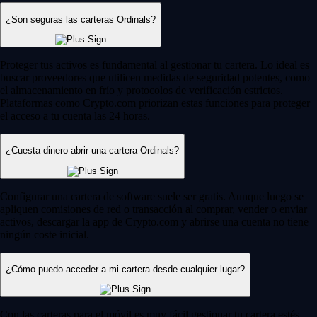
¿Son seguras las carteras Ordinals?
Proteger tus activos es fundamental al gestionar tu cartera. Lo ideal es
buscar proveedores que utilicen medidas de seguridad potentes, como
el almacenamiento en frío y protocolos de verificación estrictos.
Plataformas como Crypto.com priorizan estas funciones para proteger
el acceso a tu cuenta las 24 horas.
¿Cuesta dinero abrir una cartera Ordinals?
Configurar una cartera de software suele ser gratis. Aunque luego se
apliquen comisiones de red o transacción al comprar, vender o enviar
activos, descargar la app de Crypto.com y abrirse una cuenta no tiene
ningún coste inicial.
¿Cómo puedo acceder a mi cartera desde cualquier lugar?
Con las carteras para el móvil es muy fácil gestionar tu cartera estés