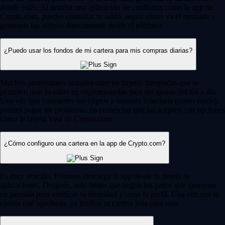
donde estés. Al instalar una aplicación de confianza como la app de
Crypto.com, puedes consultar tu saldo, seguir cómo va el mercado y
gestionar tus activos directamente desde el teléfono.
¿Puedo usar los fondos de mi cartera para mis compras diarias?
Muchos proveedores actuales ofrecen tarjetas integradas que te
permiten usar tu saldo en criptomonedas para tus gastos del día a día.
Una vez que conviertes tus criptos a moneda fiduciaria (como euros),
puedes pagar sin problemas en comercios que las acepten con opciones
como la tarjeta Visa de Crypto.com.
¿Cómo configuro una cartera en la app de Crypto.com?
Es muy sencillo. Primero, descarga la app desde tu tienda de
aplicaciones. Después, solo tienes que seguir los pasos que aparecen
en pantalla para verificar tu identidad y crear tu perfil. Una vez que tu
cuenta esté aprobada, ya tendrás tu cartera lista para usar.