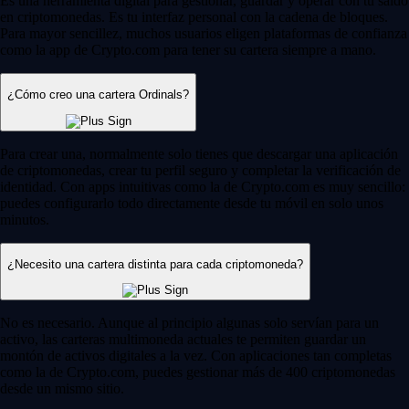
Es una herramienta digital para gestionar, guardar y operar con tu saldo
en criptomonedas. Es tu interfaz personal con la cadena de bloques.
Para mayor sencillez, muchos usuarios eligen plataformas de confianza
como la app de Crypto.com para tener su cartera siempre a mano.
¿Cómo creo una cartera Ordinals?
Para crear una, normalmente solo tienes que descargar una aplicación
de criptomonedas, crear tu perfil seguro y completar la verificación de
identidad. Con apps intuitivas como la de Crypto.com es muy sencillo:
puedes configurarlo todo directamente desde tu móvil en solo unos
minutos.
¿Necesito una cartera distinta para cada criptomoneda?
No es necesario. Aunque al principio algunas solo servían para un
activo, las carteras multimoneda actuales te permiten guardar un
montón de activos digitales a la vez. Con aplicaciones tan completas
como la de Crypto.com, puedes gestionar más de 400 criptomonedas
desde un mismo sitio.