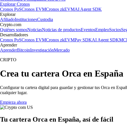
Explorar Cronos
Cronos PoS
Cronos EVM
Cronos zkEVM
AI Agent SDK
Explorar
Afiliado
Instituciones
Custodia
Crypto.com
Quiénes somos
Noticias
Noticias de productos
Eventos
Empleo
Socios
Se
Desarrolladores
Cronos PoS
Cronos EVM
Cronos zkEVM
Pay SDK
AI Agent SDK
MCP
Aprender
Aprender
Bitcoin
Investigación
Mercado
CRIPTO
Crea tu cartera Orca en España
Configurar tu cartera digital para guardar y gestionar tus Orca en Españ
cualquier lugar.
Empieza ahora
Tu cartera Orca en España, así de fácil