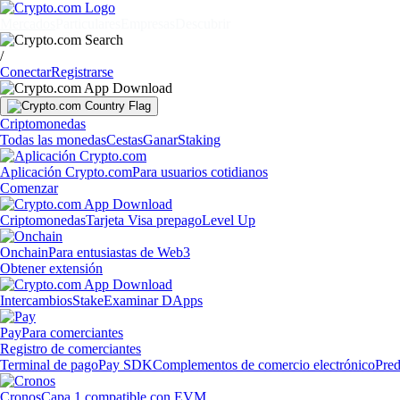
Mercados
Particulares
Empresas
Descubrir
/
Conectar
Registrarse
Criptomonedas
Todas las monedas
Cestas
Ganar
Staking
Aplicación Crypto.com
Para usuarios cotidianos
Comenzar
Criptomonedas
Tarjeta Visa prepago
Level Up
Onchain
Para entusiastas de Web3
Obtener extensión
Intercambios
Stake
Examinar DApps
Pay
Para comerciantes
Registro de comerciantes
Terminal de pago
Pay SDK
Complementos de comercio electrónico
Pred
Cronos
Capa 1 compatible con EVM