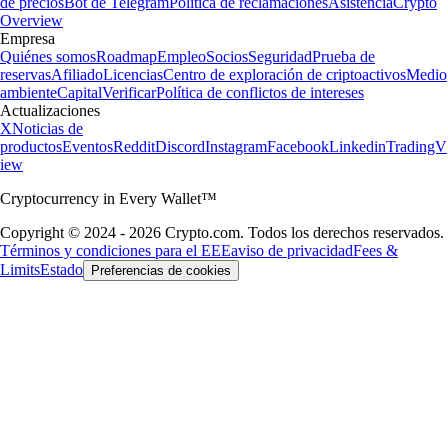
de precios
Bot de Telegram
Política de reclamaciones
Asistencia
Crypto
Overview
Empresa
Quiénes somos
Roadmap
Empleo
Socios
Seguridad
Prueba de
reservas
Afiliado
Licencias
Centro de exploración de criptoactivos
Medio
ambiente
Capital
Verificar
Política de conflictos de intereses
Actualizaciones
X
Noticias de
productos
Eventos
Reddit
Discord
Instagram
Facebook
Linkedin
TradingV
iew
Cryptocurrency in Every Wallet™
Copyright © 2024 - 2026 Crypto.com. Todos los derechos reservados.
Términos y condiciones para el EEE
aviso de privacidad
Fees &
Limits
Estado
Preferencias de cookies