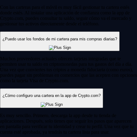
Con las carteras para el móvil es muy fácil gestionar tu cartera estés
donde estés. Al instalar una aplicación de confianza como la app de
Crypto.com, puedes consultar tu saldo, seguir cómo va el mercado y
gestionar tus activos directamente desde el teléfono.
¿Puedo usar los fondos de mi cartera para mis compras diarias?
Muchos proveedores actuales ofrecen tarjetas integradas que te
permiten usar tu saldo en criptomonedas para tus gastos del día a día.
Una vez que conviertes tus criptos a moneda fiduciaria (como euros),
puedes pagar sin problemas en comercios que las acepten con opciones
como la tarjeta Visa de Crypto.com.
¿Cómo configuro una cartera en la app de Crypto.com?
Es muy sencillo. Primero, descarga la app desde tu tienda de
aplicaciones. Después, solo tienes que seguir los pasos que aparecen
en pantalla para verificar tu identidad y crear tu perfil. Una vez que tu
cuenta esté aprobada, ya tendrás tu cartera lista para usar.