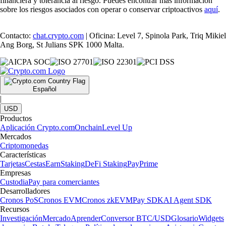
financiera y tolerancia al riesgo. Puedes encontrar más información
sobre los riesgos asociados con operar o conservar criptoactivos
aquí
.
Contacto:
chat.crypto.com
| Oficina: Level 7, Spinola Park, Triq Mikiel
Ang Borg, St Julians SPK 1000 Malta.
Español
|
USD
Productos
Aplicación Crypto.com
Onchain
Level Up
Mercados
Criptomonedas
Características
Tarjetas
Cestas
Earn
Staking
DeFi Staking
Pay
Prime
Empresas
Custodia
Pay para comerciantes
Desarrolladores
Cronos PoS
Cronos EVM
Cronos zkEVM
Pay SDK
AI Agent SDK
Recursos
Investigación
Mercado
Aprender
Conversor BTC/USD
Glosario
Widgets