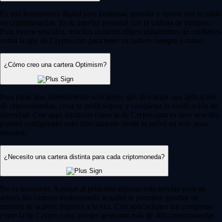
Es una herramienta digital para gestionar, guardar y operar con tu saldo
en criptomonedas. Es tu interfaz personal con la cadena de bloques.
Para mayor sencillez, muchos usuarios eligen plataformas de confianza
como la app de Crypto.com para tener su cartera siempre a mano.
¿Cómo creo una cartera Optimism?
Para crear una, normalmente solo tienes que descargar una aplicación
de criptomonedas, crear tu perfil seguro y completar la verificación de
identidad. Con apps intuitivas como la de Crypto.com es muy sencillo:
puedes configurarlo todo directamente desde tu móvil en solo unos
minutos.
¿Necesito una cartera distinta para cada criptomoneda?
No es necesario. Aunque al principio algunas solo servían para un
activo, las carteras multimoneda actuales te permiten guardar un
montón de activos digitales a la vez. Con aplicaciones tan completas
como la de Crypto.com, puedes gestionar más de 400 criptomonedas