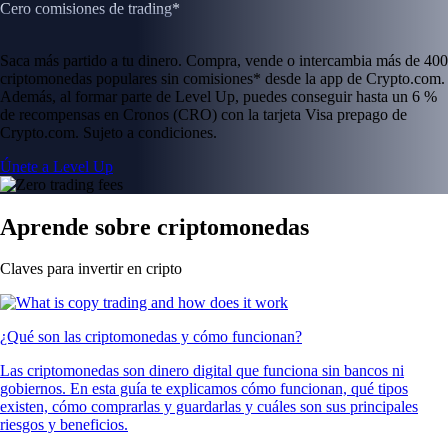
Cero comisiones de trading*
Saca más partido a tu dinero. Compra, vende o intercambia más de 400
criptomonedas populares sin comisiones* desde la app de Crypto.com.
Además, al formar parte de Level Up, puedes conseguir hasta un 6 %
de recompensas en Cronos (CRO) con la tarjeta Visa prepago de
Crypto.com. Sujeto a condiciones.
Únete a Level Up
Aprende sobre criptomonedas
Claves para invertir en cripto
¿Qué son las criptomonedas y cómo funcionan?
Las criptomonedas son dinero digital que funciona sin bancos ni
gobiernos. En esta guía te explicamos cómo funcionan, qué tipos
existen, cómo comprarlas y guardarlas y cuáles son sus principales
riesgos y beneficios.