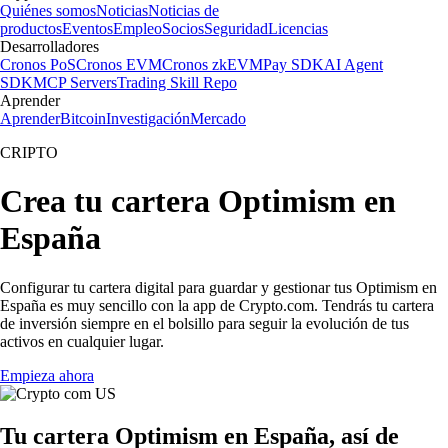
Quiénes somos
Noticias
Noticias de
productos
Eventos
Empleo
Socios
Seguridad
Licencias
Desarrolladores
Cronos PoS
Cronos EVM
Cronos zkEVM
Pay SDK
AI Agent
SDK
MCP Servers
Trading Skill Repo
Aprender
Aprender
Bitcoin
Investigación
Mercado
CRIPTO
Crea tu cartera Optimism en
España
Configurar tu cartera digital para guardar y gestionar tus Optimism en
España es muy sencillo con la app de Crypto.com. Tendrás tu cartera
de inversión siempre en el bolsillo para seguir la evolución de tus
activos en cualquier lugar.
Empieza ahora
Tu cartera Optimism en España, así de