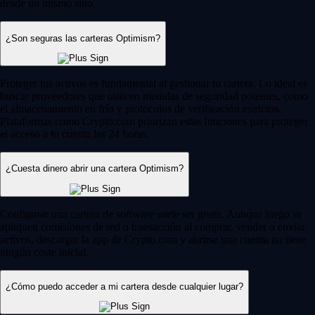
desde un mismo sitio.
¿Son seguras las carteras Optimism?
Proteger tus activos es fundamental al gestionar tu cartera. Lo ideal es
buscar proveedores que utilicen medidas de seguridad potentes, como
el almacenamiento en frío y protocolos de verificación estrictos.
Plataformas como Crypto.com priorizan estas funciones para proteger
el acceso a tu cuenta las 24 horas.
¿Cuesta dinero abrir una cartera Optimism?
Configurar una cartera de software suele ser gratis. Aunque luego se
apliquen comisiones de red o transacción al comprar, vender o enviar
activos, descargar la app de Crypto.com y abrirse una cuenta no tiene
ningún coste inicial.
¿Cómo puedo acceder a mi cartera desde cualquier lugar?