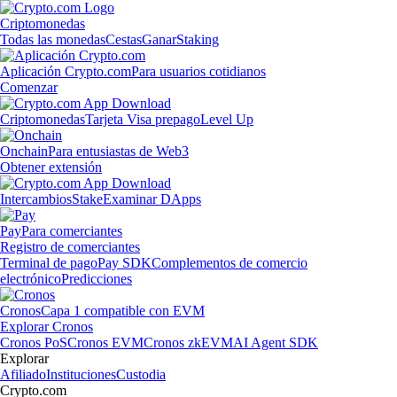
Criptomonedas
Todas las monedas
Cestas
Ganar
Staking
Aplicación Crypto.com
Para usuarios cotidianos
Comenzar
Criptomonedas
Tarjeta Visa prepago
Level Up
Onchain
Para entusiastas de Web3
Obtener extensión
Intercambios
Stake
Examinar DApps
Pay
Para comerciantes
Registro de comerciantes
Terminal de pago
Pay SDK
Complementos de comercio
electrónico
Predicciones
Cronos
Capa 1 compatible con EVM
Explorar Cronos
Cronos PoS
Cronos EVM
Cronos zkEVM
AI Agent SDK
Explorar
Afiliado
Instituciones
Custodia
Crypto.com