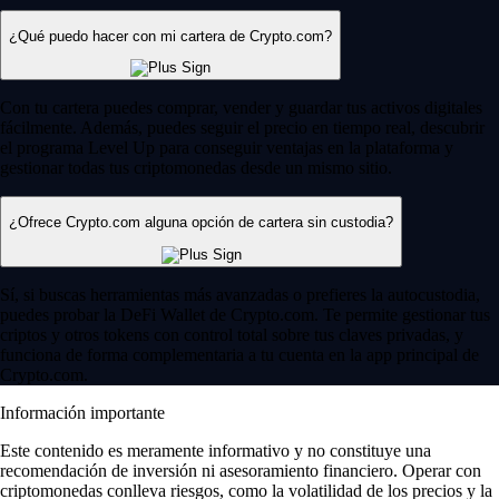
¿Qué puedo hacer con mi cartera de Crypto.com?
Con tu cartera puedes comprar, vender y guardar tus activos digitales
fácilmente. Además, puedes seguir el precio en tiempo real, descubrir
el programa Level Up para conseguir ventajas en la plataforma y
gestionar todas tus criptomonedas desde un mismo sitio.
¿Ofrece Crypto.com alguna opción de cartera sin custodia?
Sí, si buscas herramientas más avanzadas o prefieres la autocustodia,
puedes probar la DeFi Wallet de Crypto.com. Te permite gestionar tus
criptos y otros tokens con control total sobre tus claves privadas, y
funciona de forma complementaria a tu cuenta en la app principal de
Crypto.com.
Información importante
Este contenido es meramente informativo y no constituye una
recomendación de inversión ni asesoramiento financiero. Operar con
criptomonedas conlleva riesgos, como la volatilidad de los precios y la