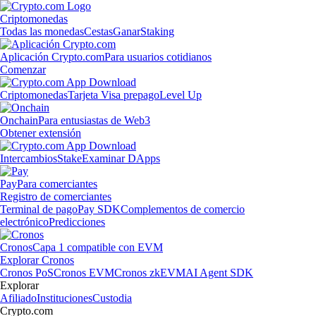
Criptomonedas
Todas las monedas
Cestas
Ganar
Staking
Aplicación Crypto.com
Para usuarios cotidianos
Comenzar
Criptomonedas
Tarjeta Visa prepago
Level Up
Onchain
Para entusiastas de Web3
Obtener extensión
Intercambios
Stake
Examinar DApps
Pay
Para comerciantes
Registro de comerciantes
Terminal de pago
Pay SDK
Complementos de comercio
electrónico
Predicciones
Cronos
Capa 1 compatible con EVM
Explorar Cronos
Cronos PoS
Cronos EVM
Cronos zkEVM
AI Agent SDK
Explorar
Afiliado
Instituciones
Custodia
Crypto.com