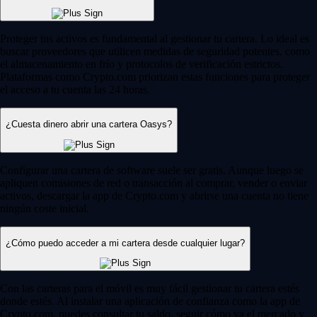
Proteger tus activos es fundamental al gestionar tu cartera. Lo ideal es
buscar proveedores que utilicen medidas de seguridad potentes, como
el almacenamiento en frío y protocolos de verificación estrictos.
Plataformas como Crypto.com priorizan estas funciones para proteger
el acceso a tu cuenta las 24 horas.
¿Cuesta dinero abrir una cartera Oasys?
Configurar una cartera de software suele ser gratis. Aunque luego se
apliquen comisiones de red o transacción al comprar, vender o enviar
activos, descargar la app de Crypto.com y abrirse una cuenta no tiene
ningún coste inicial.
¿Cómo puedo acceder a mi cartera desde cualquier lugar?
Con las carteras para el móvil es muy fácil gestionar tu cartera estés
donde estés. Al instalar una aplicación de confianza como la app de
Crypto.com, puedes consultar tu saldo, seguir cómo va el mercado y