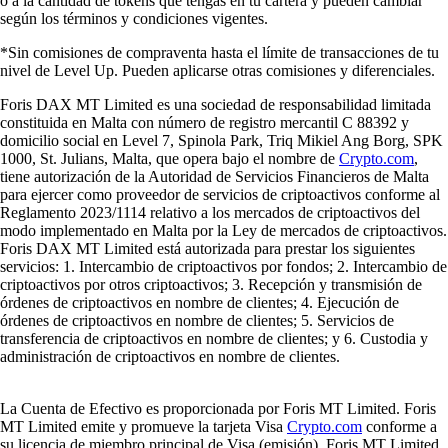
o a la cantidad de tokens que tengas en tu cartera y pueden cambiar
según los términos y condiciones vigentes.
*Sin comisiones de compraventa hasta el límite de transacciones de tu
nivel de Level Up. Pueden aplicarse otras comisiones y diferenciales.
Foris DAX MT Limited es una sociedad de responsabilidad limitada
constituida en Malta con número de registro mercantil C 88392 y
domicilio social en Level 7, Spinola Park, Triq Mikiel Ang Borg, SPK
1000, St. Julians, Malta, que opera bajo el nombre de
Crypto.com
,
tiene autorización de la Autoridad de Servicios Financieros de Malta
para ejercer como proveedor de servicios de criptoactivos conforme al
Reglamento 2023/1114 relativo a los mercados de criptoactivos del
modo implementado en Malta por la Ley de mercados de criptoactivos.
Foris DAX MT Limited está autorizada para prestar los siguientes
servicios: 1. Intercambio de criptoactivos por fondos; 2. Intercambio de
criptoactivos por otros criptoactivos; 3. Recepción y transmisión de
órdenes de criptoactivos en nombre de clientes; 4. Ejecución de
órdenes de criptoactivos en nombre de clientes; 5. Servicios de
transferencia de criptoactivos en nombre de clientes; y 6. Custodia y
administración de criptoactivos en nombre de clientes.
La Cuenta de Efectivo es proporcionada por Foris MT Limited. Foris
MT Limited emite y promueve la tarjeta Visa
Crypto.com
conforme a
su licencia de miembro principal de Visa (emisión). Foris MT Limited