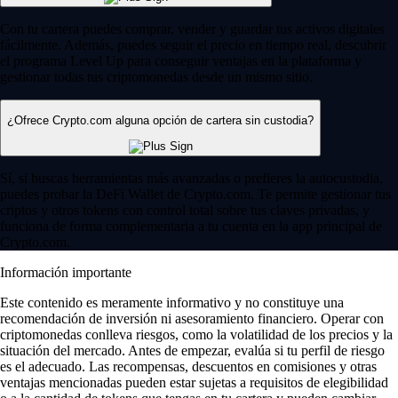
Con tu cartera puedes comprar, vender y guardar tus activos digitales
fácilmente. Además, puedes seguir el precio en tiempo real, descubrir
el programa Level Up para conseguir ventajas en la plataforma y
gestionar todas tus criptomonedas desde un mismo sitio.
¿Ofrece Crypto.com alguna opción de cartera sin custodia?
Sí, si buscas herramientas más avanzadas o prefieres la autocustodia,
puedes probar la DeFi Wallet de Crypto.com. Te permite gestionar tus
criptos y otros tokens con control total sobre tus claves privadas, y
funciona de forma complementaria a tu cuenta en la app principal de
Crypto.com.
Información importante
Este contenido es meramente informativo y no constituye una
recomendación de inversión ni asesoramiento financiero. Operar con
criptomonedas conlleva riesgos, como la volatilidad de los precios y la
situación del mercado. Antes de empezar, evalúa si tu perfil de riesgo
es el adecuado. Las recompensas, descuentos en comisiones y otras
ventajas mencionadas pueden estar sujetas a requisitos de elegibilidad