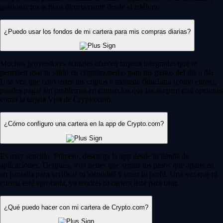
gestionar tus activos directamente desde el teléfono.
¿Puedo usar los fondos de mi cartera para mis compras diarias?
Muchos proveedores actuales ofrecen tarjetas integradas que te
permiten usar tu saldo en criptomonedas para tus gastos del día a día.
Una vez que conviertes tus criptos a moneda fiduciaria (como euros),
puedes pagar sin problemas en comercios que las acepten con opciones
como la tarjeta Visa de Crypto.com.
¿Cómo configuro una cartera en la app de Crypto.com?
Es muy sencillo. Primero, descarga la app desde tu tienda de
aplicaciones. Después, solo tienes que seguir los pasos que aparecen
en pantalla para verificar tu identidad y crear tu perfil. Una vez que tu
cuenta esté aprobada, ya tendrás tu cartera lista para usar.
¿Qué puedo hacer con mi cartera de Crypto.com?