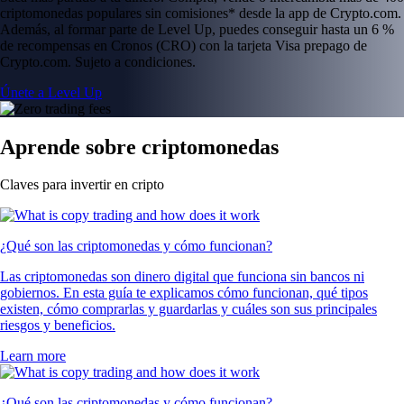
criptomonedas populares sin comisiones* desde la app de Crypto.com.
Además, al formar parte de Level Up, puedes conseguir hasta un 6 %
de recompensas en Cronos (CRO) con la tarjeta Visa prepago de
Crypto.com. Sujeto a condiciones.
Únete a Level Up
Aprende sobre criptomonedas
Claves para invertir en cripto
¿Qué son las criptomonedas y cómo funcionan?
Las criptomonedas son dinero digital que funciona sin bancos ni
gobiernos. En esta guía te explicamos cómo funcionan, qué tipos
existen, cómo comprarlas y guardarlas y cuáles son sus principales
riesgos y beneficios.
Learn more
¿Qué son las criptomonedas y cómo funcionan?