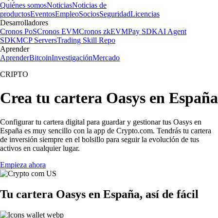
Quiénes somos
Noticias
Noticias de
productos
Eventos
Empleo
Socios
Seguridad
Licencias
Desarrolladores
Cronos PoS
Cronos EVM
Cronos zkEVM
Pay SDK
AI Agent
SDK
MCP Servers
Trading Skill Repo
Aprender
Aprender
Bitcoin
Investigación
Mercado
CRIPTO
Crea tu cartera Oasys en España
Configurar tu cartera digital para guardar y gestionar tus Oasys en
España es muy sencillo con la app de Crypto.com. Tendrás tu cartera
de inversión siempre en el bolsillo para seguir la evolución de tus
activos en cualquier lugar.
Empieza ahora
Tu cartera Oasys en España, así de fácil