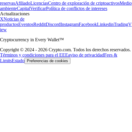
reservas
Afiliado
Licencias
Centro de exploración de criptoactivos
Medio
ambiente
Capital
Verificar
Política de conflictos de intereses
Actualizaciones
X
Noticias de
productos
Eventos
Reddit
Discord
Instagram
Facebook
Linkedin
TradingV
iew
Cryptocurrency in Every Wallet™
Copyright © 2024 - 2026 Crypto.com. Todos los derechos reservados.
Términos y condiciones para el EEE
aviso de privacidad
Fees &
Limits
Estado
Preferencias de cookies