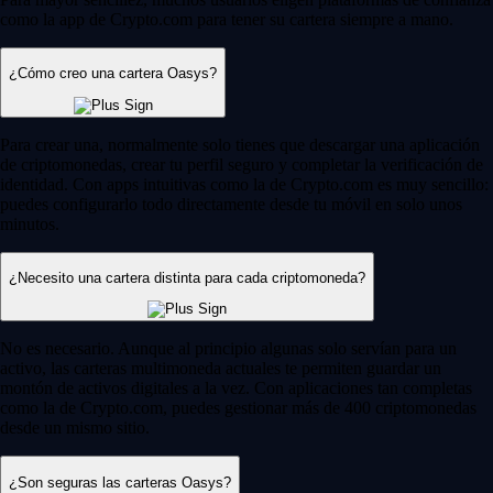
como la app de Crypto.com para tener su cartera siempre a mano.
¿Cómo creo una cartera Oasys?
Para crear una, normalmente solo tienes que descargar una aplicación
de criptomonedas, crear tu perfil seguro y completar la verificación de
identidad. Con apps intuitivas como la de Crypto.com es muy sencillo:
puedes configurarlo todo directamente desde tu móvil en solo unos
minutos.
¿Necesito una cartera distinta para cada criptomoneda?
No es necesario. Aunque al principio algunas solo servían para un
activo, las carteras multimoneda actuales te permiten guardar un
montón de activos digitales a la vez. Con aplicaciones tan completas
como la de Crypto.com, puedes gestionar más de 400 criptomonedas
desde un mismo sitio.
¿Son seguras las carteras Oasys?