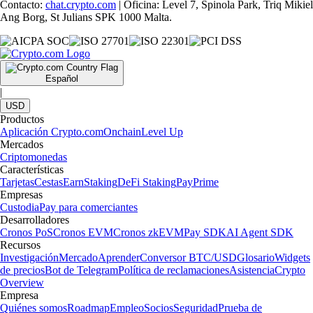
Contacto:
chat.crypto.com
| Oficina: Level 7, Spinola Park, Triq Mikiel
Ang Borg, St Julians SPK 1000 Malta.
Español
|
USD
Productos
Aplicación Crypto.com
Onchain
Level Up
Mercados
Criptomonedas
Características
Tarjetas
Cestas
Earn
Staking
DeFi Staking
Pay
Prime
Empresas
Custodia
Pay para comerciantes
Desarrolladores
Cronos PoS
Cronos EVM
Cronos zkEVM
Pay SDK
AI Agent SDK
Recursos
Investigación
Mercado
Aprender
Conversor BTC/USD
Glosario
Widgets
de precios
Bot de Telegram
Política de reclamaciones
Asistencia
Crypto
Overview
Empresa
Quiénes somos
Roadmap
Empleo
Socios
Seguridad
Prueba de