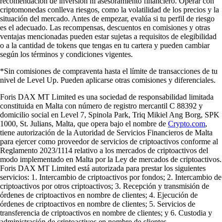
recomendación de inversión ni asesoramiento financiero. Operar con
criptomonedas conlleva riesgos, como la volatilidad de los precios y la
situación del mercado. Antes de empezar, evalúa si tu perfil de riesgo
es el adecuado. Las recompensas, descuentos en comisiones y otras
ventajas mencionadas pueden estar sujetas a requisitos de elegibilidad
o a la cantidad de tokens que tengas en tu cartera y pueden cambiar
según los términos y condiciones vigentes.
*Sin comisiones de compraventa hasta el límite de transacciones de tu
nivel de Level Up. Pueden aplicarse otras comisiones y diferenciales.
Foris DAX MT Limited es una sociedad de responsabilidad limitada
constituida en Malta con número de registro mercantil C 88392 y
domicilio social en Level 7, Spinola Park, Triq Mikiel Ang Borg, SPK
1000, St. Julians, Malta, que opera bajo el nombre de
Crypto.com
,
tiene autorización de la Autoridad de Servicios Financieros de Malta
para ejercer como proveedor de servicios de criptoactivos conforme al
Reglamento 2023/1114 relativo a los mercados de criptoactivos del
modo implementado en Malta por la Ley de mercados de criptoactivos.
Foris DAX MT Limited está autorizada para prestar los siguientes
servicios: 1. Intercambio de criptoactivos por fondos; 2. Intercambio de
criptoactivos por otros criptoactivos; 3. Recepción y transmisión de
órdenes de criptoactivos en nombre de clientes; 4. Ejecución de
órdenes de criptoactivos en nombre de clientes; 5. Servicios de
transferencia de criptoactivos en nombre de clientes; y 6. Custodia y
administración de criptoactivos en nombre de clientes.