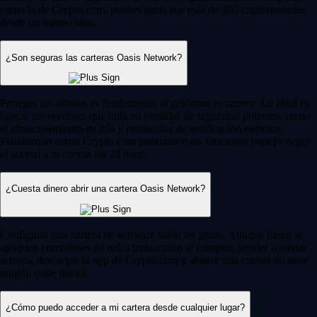
como la de Crypto.com, puedes gestionar más de 400 criptomonedas
desde un mismo sitio.
¿Son seguras las carteras Oasis Network?
Proteger tus activos es fundamental al gestionar tu cartera. Lo ideal es
buscar proveedores que utilicen medidas de seguridad potentes, como
el almacenamiento en frío y protocolos de verificación estrictos.
Plataformas como Crypto.com priorizan estas funciones para proteger
el acceso a tu cuenta las 24 horas.
¿Cuesta dinero abrir una cartera Oasis Network?
Configurar una cartera de software suele ser gratis. Aunque luego se
apliquen comisiones de red o transacción al comprar, vender o enviar
activos, descargar la app de Crypto.com y abrirse una cuenta no tiene
ningún coste inicial.
¿Cómo puedo acceder a mi cartera desde cualquier lugar?