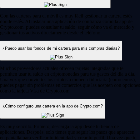
Con las carteras para el móvil es muy fácil gestionar tu cartera estés
donde estés. Al instalar una aplicación de confianza como la app de
Crypto.com, puedes consultar tu saldo, seguir cómo va el mercado y
gestionar tus activos directamente desde el teléfono.
¿Puedo usar los fondos de mi cartera para mis compras diarias?
Muchos proveedores actuales ofrecen tarjetas integradas que te
permiten usar tu saldo en criptomonedas para tus gastos del día a día.
Una vez que conviertes tus criptos a moneda fiduciaria (como euros),
puedes pagar sin problemas en comercios que las acepten con opciones
como la tarjeta Visa de Crypto.com.
¿Cómo configuro una cartera en la app de Crypto.com?
Es muy sencillo. Primero, descarga la app desde tu tienda de
aplicaciones. Después, solo tienes que seguir los pasos que aparecen
en pantalla para verificar tu identidad y crear tu perfil. Una vez que tu