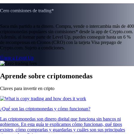
Cero comisiones de trading*
Saca más partido a tu dinero. Compra, vende o intercambia más de 400
criptomonedas populares sin comisiones* desde la app de Crypto.com.
Además, al formar parte de Level Up, puedes conseguir hasta un 6 %
de recompensas en Cronos (CRO) con la tarjeta Visa prepago de
Crypto.com. Sujeto a condiciones.
Únete a Level Up
Aprende sobre criptomonedas
Claves para invertir en cripto
¿Qué son las criptomonedas y cómo funcionan?
Las criptomonedas son dinero digital que funciona sin bancos ni
gobiernos. En esta guía te explicamos cómo funcionan, qué tipos
existen, cómo comprarlas y guardarlas y cuáles son sus principales