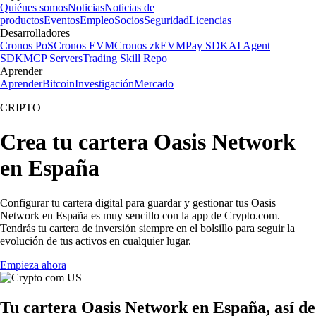
Quiénes somos
Noticias
Noticias de
productos
Eventos
Empleo
Socios
Seguridad
Licencias
Desarrolladores
Cronos PoS
Cronos EVM
Cronos zkEVM
Pay SDK
AI Agent
SDK
MCP Servers
Trading Skill Repo
Aprender
Aprender
Bitcoin
Investigación
Mercado
CRIPTO
Crea tu cartera Oasis Network
en España
Configurar tu cartera digital para guardar y gestionar tus Oasis
Network en España es muy sencillo con la app de Crypto.com.
Tendrás tu cartera de inversión siempre en el bolsillo para seguir la
evolución de tus activos en cualquier lugar.
Empieza ahora
Tu cartera Oasis Network en España, así de