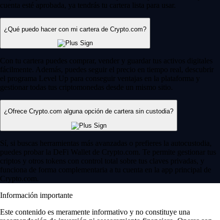
cuenta esté aprobada, ya tendrás tu cartera lista para usar.
¿Qué puedo hacer con mi cartera de Crypto.com?
Con tu cartera puedes comprar, vender y guardar tus activos digitales
fácilmente. Además, puedes seguir el precio en tiempo real, descubrir
el programa Level Up para conseguir ventajas en la plataforma y
gestionar todas tus criptomonedas desde un mismo sitio.
¿Ofrece Crypto.com alguna opción de cartera sin custodia?
Sí, si buscas herramientas más avanzadas o prefieres la autocustodia,
puedes probar la DeFi Wallet de Crypto.com. Te permite gestionar tus
criptos y otros tokens con control total sobre tus claves privadas, y
funciona de forma complementaria a tu cuenta en la app principal de
Crypto.com.
Información importante
Este contenido es meramente informativo y no constituye una