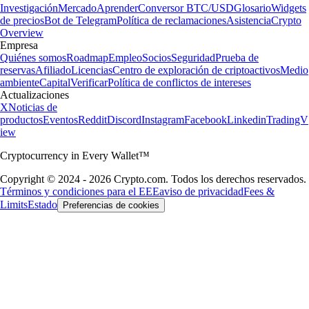
Investigación
Mercado
Aprender
Conversor BTC/USD
Glosario
Widgets
de precios
Bot de Telegram
Política de reclamaciones
Asistencia
Crypto
Overview
Empresa
Quiénes somos
Roadmap
Empleo
Socios
Seguridad
Prueba de
reservas
Afiliado
Licencias
Centro de exploración de criptoactivos
Medio
ambiente
Capital
Verificar
Política de conflictos de intereses
Actualizaciones
X
Noticias de
productos
Eventos
Reddit
Discord
Instagram
Facebook
Linkedin
TradingV
iew
Cryptocurrency in Every Wallet™
Copyright © 2024 - 2026 Crypto.com. Todos los derechos reservados.
Términos y condiciones para el EEE
aviso de privacidad
Fees &
Limits
Estado
Preferencias de cookies