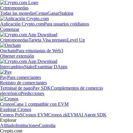
Criptomonedas
Todas las monedas
Cestas
Ganar
Staking
Aplicación Crypto.com
Para usuarios cotidianos
Comenzar
Criptomonedas
Tarjeta Visa prepago
Level Up
Onchain
Para entusiastas de Web3
Obtener extensión
Intercambios
Stake
Examinar DApps
Pay
Para comerciantes
Registro de comerciantes
Terminal de pago
Pay SDK
Complementos de comercio
electrónico
Predicciones
Cronos
Capa 1 compatible con EVM
Explorar Cronos
Cronos PoS
Cronos EVM
Cronos zkEVM
AI Agent SDK
Explorar
Afiliado
Instituciones
Custodia
Crypto.com