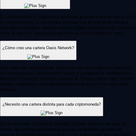
Es una herramienta digital para gestionar, guardar y operar con tu saldo
en criptomonedas. Es tu interfaz personal con la cadena de bloques.
Para mayor sencillez, muchos usuarios eligen plataformas de confianza
como la app de Crypto.com para tener su cartera siempre a mano.
¿Cómo creo una cartera Oasis Network?
Para crear una, normalmente solo tienes que descargar una aplicación
de criptomonedas, crear tu perfil seguro y completar la verificación de
identidad. Con apps intuitivas como la de Crypto.com es muy sencillo:
puedes configurarlo todo directamente desde tu móvil en solo unos
minutos.
¿Necesito una cartera distinta para cada criptomoneda?
No es necesario. Aunque al principio algunas solo servían para un
activo, las carteras multimoneda actuales te permiten guardar un
montón de activos digitales a la vez. Con aplicaciones tan completas