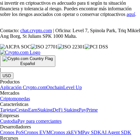
si invertir en criptoactivos es adecuado para ti según tu situación
financiera y tolerancia al riesgo. Puedes encontrar más información
sobre los riesgos asociados con operar o conservar criptoactivos
aquí
.
Contacto:
chat.crypto.com
| Oficina: Level 7, Spinola Park, Triq Mikiel
Ang Borg, St Julians SPK 1000 Malta.
Español
|
USD
Productos
Aplicación Crypto.com
Onchain
Level Up
Mercados
Criptomonedas
Características
Tarjetas
Cestas
Earn
Staking
DeFi Staking
Pay
Prime
Empresas
Custodia
Pay para comerciantes
Desarrolladores
Cronos PoS
Cronos EVM
Cronos zkEVM
Pay SDK
AI Agent SDK
Recursos