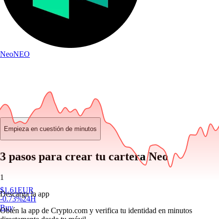
Neo
NEO
Empieza en cuestión de minutos
3 pasos para crear tu cartera Neo
1
$
1.61
EUR
Descarga la app
-0.73
%
24H
Buy
Obtén la app de Crypto.com y verifica tu identidad en minutos