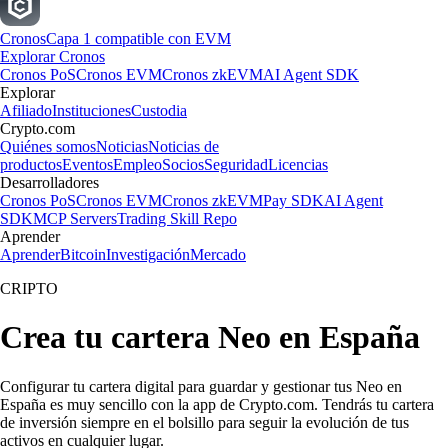
Cronos
Capa 1 compatible con EVM
Explorar Cronos
Cronos PoS
Cronos EVM
Cronos zkEVM
AI Agent SDK
Explorar
Afiliado
Instituciones
Custodia
Crypto.com
Quiénes somos
Noticias
Noticias de
productos
Eventos
Empleo
Socios
Seguridad
Licencias
Desarrolladores
Cronos PoS
Cronos EVM
Cronos zkEVM
Pay SDK
AI Agent
SDK
MCP Servers
Trading Skill Repo
Aprender
Aprender
Bitcoin
Investigación
Mercado
CRIPTO
Crea tu cartera Neo en España
Configurar tu cartera digital para guardar y gestionar tus Neo en
España es muy sencillo con la app de Crypto.com. Tendrás tu cartera
de inversión siempre en el bolsillo para seguir la evolución de tus
activos en cualquier lugar.