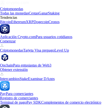
Criptomonedas
Todas las monedas
Cestas
Ganar
Staking
Tendencias
Bitcoin
Ethereum
XRP
Dogecoin
Cronos
Aplicación Crypto.com
Para usuarios cotidianos
Comenzar
Criptomonedas
Tarjeta Visa prepago
Level Up
Onchain
Para entusiastas de Web3
Obtener extensión
Intercambios
Stake
Examinar DApps
Pay
Para comerciantes
Registro de comerciantes
Terminal de pago
Pay SDK
Complementos de comercio electrónico