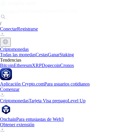
Mercados
Particulares
Empresas
Descubrir
/
Conectar
Registrarse
Criptomonedas
Todas las monedas
Cestas
Ganar
Staking
Tendencias
Bitcoin
Ethereum
XRP
Dogecoin
Cronos
Aplicación Crypto.com
Para usuarios cotidianos
Comenzar
Criptomonedas
Tarjeta Visa prepago
Level Up
Onchain
Para entusiastas de Web3
Obtener extensión