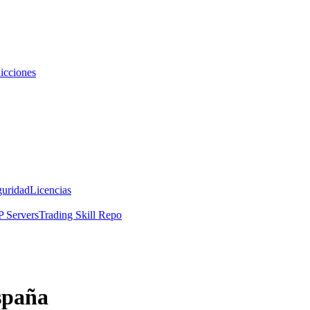
icciones
guridad
Licencias
 Servers
Trading Skill Repo
spaña