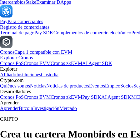
Intercambios
Stake
Examinar DApps
Pay
Para comerciantes
Registro de comerciantes
Terminal de pago
Pay SDK
Complementos de comercio electrónico
Pred
Cronos
Capa 1 compatible con EVM
Explorar Cronos
Cronos PoS
Cronos EVM
Cronos zkEVM
AI Agent SDK
Explorar
Afiliado
Instituciones
Custodia
Crypto.com
Quiénes somos
Noticias
Noticias de productos
Eventos
Empleo
Socios
Se
Desarrolladores
Cronos PoS
Cronos EVM
Cronos zkEVM
Pay SDK
AI Agent SDK
MCP
Aprender
Aprender
Bitcoin
Investigación
Mercado
CRIPTO
Crea tu cartera Moonbirds en E