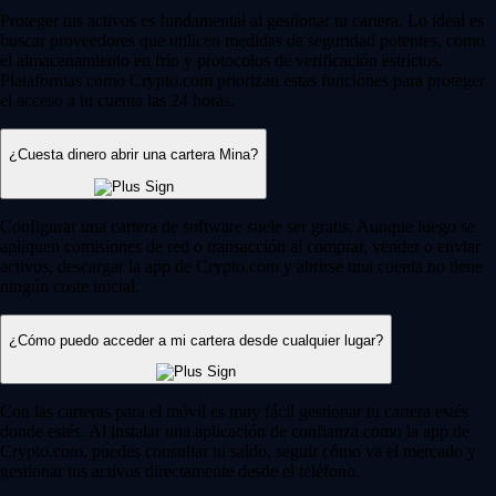
Proteger tus activos es fundamental al gestionar tu cartera. Lo ideal es
buscar proveedores que utilicen medidas de seguridad potentes, como
el almacenamiento en frío y protocolos de verificación estrictos.
Plataformas como Crypto.com priorizan estas funciones para proteger
el acceso a tu cuenta las 24 horas.
¿Cuesta dinero abrir una cartera Mina?
Configurar una cartera de software suele ser gratis. Aunque luego se
apliquen comisiones de red o transacción al comprar, vender o enviar
activos, descargar la app de Crypto.com y abrirse una cuenta no tiene
ningún coste inicial.
¿Cómo puedo acceder a mi cartera desde cualquier lugar?
Con las carteras para el móvil es muy fácil gestionar tu cartera estés
donde estés. Al instalar una aplicación de confianza como la app de
Crypto.com, puedes consultar tu saldo, seguir cómo va el mercado y
gestionar tus activos directamente desde el teléfono.