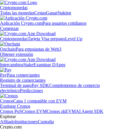
Criptomonedas
Todas las monedas
Cestas
Ganar
Staking
Aplicación Crypto.com
Para usuarios cotidianos
Comenzar
Criptomonedas
Tarjeta Visa prepago
Level Up
Onchain
Para entusiastas de Web3
Obtener extensión
Intercambios
Stake
Examinar DApps
Pay
Para comerciantes
Registro de comerciantes
Terminal de pago
Pay SDK
Complementos de comercio
electrónico
Predicciones
Cronos
Capa 1 compatible con EVM
Explorar Cronos
Cronos PoS
Cronos EVM
Cronos zkEVM
AI Agent SDK
Explorar
Afiliado
Instituciones
Custodia
Crypto.com