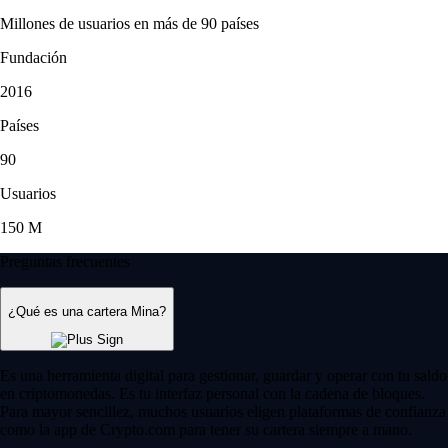
Millones de usuarios en más de 90 países
Fundación
2016
Países
90
Usuarios
150 M
Preguntas frecuentes
¿Qué es una cartera Mina?
Es una herramienta digital para gestionar, guardar y operar con tu saldo
en criptomonedas. Es tu interfaz personal con la cadena de bloques.
Para mayor sencillez, muchos usuarios eligen plataformas de confianza
como la app de Crypto.com para tener su cartera siempre a mano.