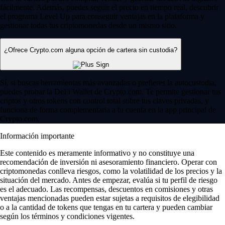
fácilmente. Además, puedes seguir el precio en tiempo real, descubrir
el programa Level Up para conseguir ventajas en la plataforma y
gestionar todas tus criptomonedas desde un mismo sitio.
¿Ofrece Crypto.com alguna opción de cartera sin custodia?
Sí, si buscas herramientas más avanzadas o prefieres la autocustodia,
puedes probar la DeFi Wallet de Crypto.com. Te permite gestionar tus
criptos y otros tokens con control total sobre tus claves privadas, y
funciona de forma complementaria a tu cuenta en la app principal de
Crypto.com.
Información importante
Este contenido es meramente informativo y no constituye una
recomendación de inversión ni asesoramiento financiero. Operar con
criptomonedas conlleva riesgos, como la volatilidad de los precios y la
situación del mercado. Antes de empezar, evalúa si tu perfil de riesgo
es el adecuado. Las recompensas, descuentos en comisiones y otras
ventajas mencionadas pueden estar sujetas a requisitos de elegibilidad
o a la cantidad de tokens que tengas en tu cartera y pueden cambiar
según los términos y condiciones vigentes.