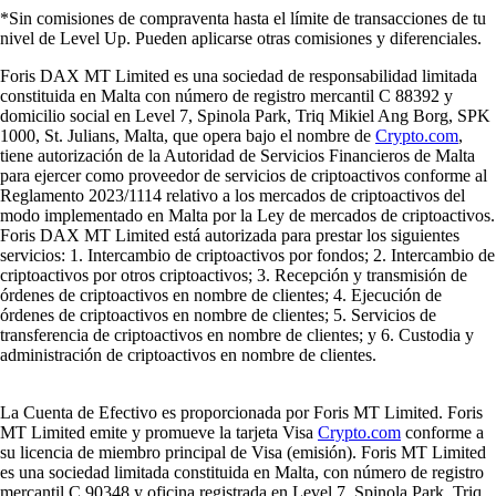
*Sin comisiones de compraventa hasta el límite de transacciones de tu
nivel de Level Up. Pueden aplicarse otras comisiones y diferenciales.
Foris DAX MT Limited es una sociedad de responsabilidad limitada
constituida en Malta con número de registro mercantil C 88392 y
domicilio social en Level 7, Spinola Park, Triq Mikiel Ang Borg, SPK
1000, St. Julians, Malta, que opera bajo el nombre de
Crypto.com
,
tiene autorización de la Autoridad de Servicios Financieros de Malta
para ejercer como proveedor de servicios de criptoactivos conforme al
Reglamento 2023/1114 relativo a los mercados de criptoactivos del
modo implementado en Malta por la Ley de mercados de criptoactivos.
Foris DAX MT Limited está autorizada para prestar los siguientes
servicios: 1. Intercambio de criptoactivos por fondos; 2. Intercambio de
criptoactivos por otros criptoactivos; 3. Recepción y transmisión de
órdenes de criptoactivos en nombre de clientes; 4. Ejecución de
órdenes de criptoactivos en nombre de clientes; 5. Servicios de
transferencia de criptoactivos en nombre de clientes; y 6. Custodia y
administración de criptoactivos en nombre de clientes.
La Cuenta de Efectivo es proporcionada por Foris MT Limited. Foris
MT Limited emite y promueve la tarjeta Visa
Crypto.com
conforme a
su licencia de miembro principal de Visa (emisión). Foris MT Limited
es una sociedad limitada constituida en Malta, con número de registro
mercantil C 90348 y oficina registrada en Level 7, Spinola Park, Triq