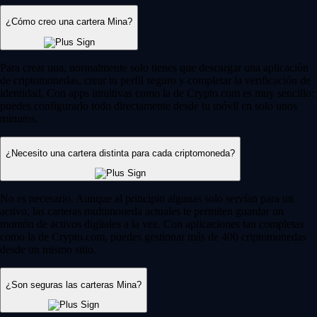
¿Cómo creo una cartera Mina?
Para crear una, normalmente solo tienes que descargar una aplicación
de criptomonedas, crear tu perfil seguro y completar la verificación de
identidad. Con apps intuitivas como la de Crypto.com es muy sencillo:
puedes configurarlo todo directamente desde tu móvil en solo unos
minutos.
¿Necesito una cartera distinta para cada criptomoneda?
No es necesario. Aunque al principio algunas solo servían para un
activo, las carteras multimoneda actuales te permiten guardar un
montón de activos digitales a la vez. Con aplicaciones tan completas
como la de Crypto.com, puedes gestionar más de 400 criptomonedas
desde un mismo sitio.
¿Son seguras las carteras Mina?