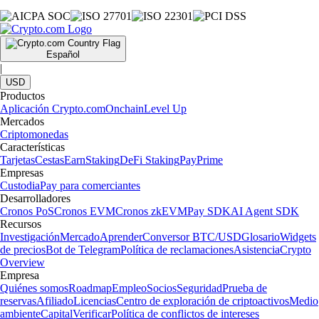
Español
|
USD
Productos
Aplicación Crypto.com
Onchain
Level Up
Mercados
Criptomonedas
Características
Tarjetas
Cestas
Earn
Staking
DeFi Staking
Pay
Prime
Empresas
Custodia
Pay para comerciantes
Desarrolladores
Cronos PoS
Cronos EVM
Cronos zkEVM
Pay SDK
AI Agent SDK
Recursos
Investigación
Mercado
Aprender
Conversor BTC/USD
Glosario
Widgets
de precios
Bot de Telegram
Política de reclamaciones
Asistencia
Crypto
Overview
Empresa
Quiénes somos
Roadmap
Empleo
Socios
Seguridad
Prueba de
reservas
Afiliado
Licencias
Centro de exploración de criptoactivos
Medio
ambiente
Capital
Verificar
Política de conflictos de intereses