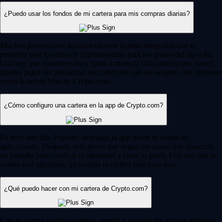
¿Puedo usar los fondos de mi cartera para mis compras diarias?
Muchos proveedores actuales ofrecen tarjetas integradas que te
permiten usar tu saldo en criptomonedas para tus gastos del día a día.
Una vez que conviertes tus criptos a moneda fiduciaria (como euros),
puedes pagar sin problemas en comercios que las acepten con opciones
como la tarjeta Visa de Crypto.com.
¿Cómo configuro una cartera en la app de Crypto.com?
Es muy sencillo. Primero, descarga la app desde tu tienda de
aplicaciones. Después, solo tienes que seguir los pasos que aparecen
en pantalla para verificar tu identidad y crear tu perfil. Una vez que tu
cuenta esté aprobada, ya tendrás tu cartera lista para usar.
¿Qué puedo hacer con mi cartera de Crypto.com?
Con tu cartera puedes comprar, vender y guardar tus activos digitales