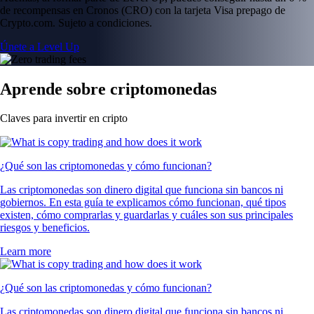
de recompensas en Cronos (CRO) con la tarjeta Visa prepago de
Crypto.com. Sujeto a condiciones.
Únete a Level Up
Aprende sobre criptomonedas
Claves para invertir en cripto
¿Qué son las criptomonedas y cómo funcionan?
Las criptomonedas son dinero digital que funciona sin bancos ni
gobiernos. En esta guía te explicamos cómo funcionan, qué tipos
existen, cómo comprarlas y guardarlas y cuáles son sus principales
riesgos y beneficios.
Learn more
¿Qué son las criptomonedas y cómo funcionan?
Las criptomonedas son dinero digital que funciona sin bancos ni