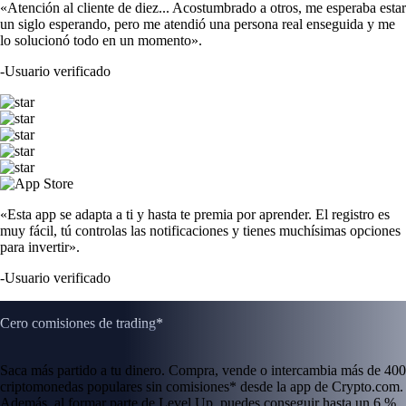
«Atención al cliente de diez... Acostumbrado a otros, me esperaba estar
un siglo esperando, pero me atendió una persona real enseguida y me
lo solucionó todo en un momento».
-
Usuario verificado
«Esta app se adapta a ti y hasta te premia por aprender. El registro es
muy fácil, tú controlas las notificaciones y tienes muchísimas opciones
para invertir».
-
Usuario verificado
Cero comisiones de trading*
Saca más partido a tu dinero. Compra, vende o intercambia más de 400
criptomonedas populares sin comisiones* desde la app de Crypto.com.
Además, al formar parte de Level Up, puedes conseguir hasta un 6 %