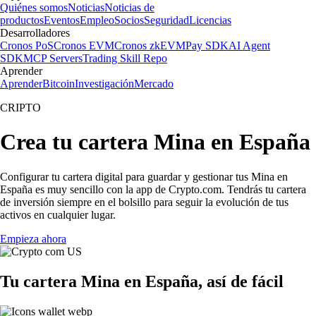
Quiénes somos
Noticias
Noticias de
productos
Eventos
Empleo
Socios
Seguridad
Licencias
Desarrolladores
Cronos PoS
Cronos EVM
Cronos zkEVM
Pay SDK
AI Agent
SDK
MCP Servers
Trading Skill Repo
Aprender
Aprender
Bitcoin
Investigación
Mercado
CRIPTO
Crea tu cartera Mina en España
Configurar tu cartera digital para guardar y gestionar tus Mina en
España es muy sencillo con la app de Crypto.com. Tendrás tu cartera
de inversión siempre en el bolsillo para seguir la evolución de tus
activos en cualquier lugar.
Empieza ahora
Tu cartera Mina en España, así de fácil