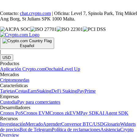
Contacto:
chat.crypto.com
| Oficina: Level 7, Spinola Park, Triq Mikiel
Ang Borg, St Julians SPK 1000 Malta.
Español
|
USD
Productos
Aplicación Crypto.com
Onchain
Level Up
Mercados
Criptomonedas
Características
Tarjetas
Cestas
Earn
Staking
DeFi Staking
Pay
Prime
Empresas
Custodia
Pay para comerciantes
Desarrolladores
Cronos PoS
Cronos EVM
Cronos zkEVM
Pay SDK
AI Agent SDK
Recursos
Investigación
Mercado
Aprender
Conversor BTC/USD
Glosario
Widgets
de precios
Bot de Telegram
Política de reclamaciones
Asistencia
Crypto
Overview