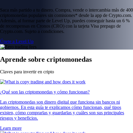
Saca más partido a tu dinero. Compra, vende o intercambia más de 400
criptomonedas populares sin comisiones* desde la app de Crypto.com.
Además, al formar parte de Level Up, puedes conseguir hasta un 6 %
de recompensas en Cronos (CRO) con la tarjeta Visa prepago de
Crypto.com. Sujeto a condiciones.
Únete a Level Up
Aprende sobre criptomonedas
Claves para invertir en cripto
¿Qué son las criptomonedas y cómo funcionan?
Las criptomonedas son dinero digital que funciona sin bancos ni
gobiernos. En esta guía te explicamos cómo funcionan, qué tipos
existen, cómo comprarlas y guardarlas y cuáles son sus principales
riesgos y beneficios.
Learn more