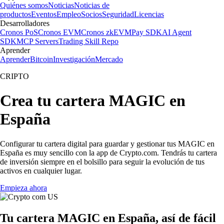
Quiénes somos
Noticias
Noticias de
productos
Eventos
Empleo
Socios
Seguridad
Licencias
Desarrolladores
Cronos PoS
Cronos EVM
Cronos zkEVM
Pay SDK
AI Agent
SDK
MCP Servers
Trading Skill Repo
Aprender
Aprender
Bitcoin
Investigación
Mercado
CRIPTO
Crea tu cartera MAGIC en
España
Configurar tu cartera digital para guardar y gestionar tus MAGIC en
España es muy sencillo con la app de Crypto.com. Tendrás tu cartera
de inversión siempre en el bolsillo para seguir la evolución de tus
activos en cualquier lugar.
Empieza ahora
Tu cartera MAGIC en España, así de fácil