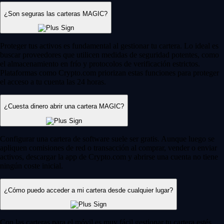
¿Son seguras las carteras MAGIC?
Proteger tus activos es fundamental al gestionar tu cartera. Lo ideal es
buscar proveedores que utilicen medidas de seguridad potentes, como
el almacenamiento en frío y protocolos de verificación estrictos.
Plataformas como Crypto.com priorizan estas funciones para proteger
el acceso a tu cuenta las 24 horas.
¿Cuesta dinero abrir una cartera MAGIC?
Configurar una cartera de software suele ser gratis. Aunque luego se
apliquen comisiones de red o transacción al comprar, vender o enviar
activos, descargar la app de Crypto.com y abrirse una cuenta no tiene
ningún coste inicial.
¿Cómo puedo acceder a mi cartera desde cualquier lugar?
Con las carteras para el móvil es muy fácil gestionar tu cartera estés