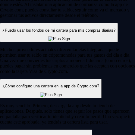
donde estés. Al instalar una aplicación de confianza como la app de
Crypto.com, puedes consultar tu saldo, seguir cómo va el mercado y
gestionar tus activos directamente desde el teléfono.
¿Puedo usar los fondos de mi cartera para mis compras diarias?
Muchos proveedores actuales ofrecen tarjetas integradas que te
permiten usar tu saldo en criptomonedas para tus gastos del día a día.
Una vez que conviertes tus criptos a moneda fiduciaria (como euros),
puedes pagar sin problemas en comercios que las acepten con opciones
como la tarjeta Visa de Crypto.com.
¿Cómo configuro una cartera en la app de Crypto.com?
Es muy sencillo. Primero, descarga la app desde tu tienda de
aplicaciones. Después, solo tienes que seguir los pasos que aparecen
en pantalla para verificar tu identidad y crear tu perfil. Una vez que tu
cuenta esté aprobada, ya tendrás tu cartera lista para usar.