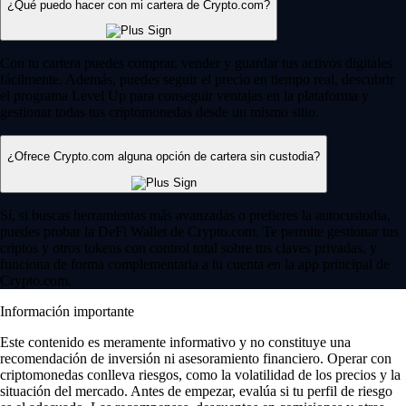
¿Qué puedo hacer con mi cartera de Crypto.com?
Con tu cartera puedes comprar, vender y guardar tus activos digitales
fácilmente. Además, puedes seguir el precio en tiempo real, descubrir
el programa Level Up para conseguir ventajas en la plataforma y
gestionar todas tus criptomonedas desde un mismo sitio.
¿Ofrece Crypto.com alguna opción de cartera sin custodia?
Sí, si buscas herramientas más avanzadas o prefieres la autocustodia,
puedes probar la DeFi Wallet de Crypto.com. Te permite gestionar tus
criptos y otros tokens con control total sobre tus claves privadas, y
funciona de forma complementaria a tu cuenta en la app principal de
Crypto.com.
Información importante
Este contenido es meramente informativo y no constituye una
recomendación de inversión ni asesoramiento financiero. Operar con
criptomonedas conlleva riesgos, como la volatilidad de los precios y la
situación del mercado. Antes de empezar, evalúa si tu perfil de riesgo