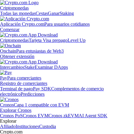
Criptomonedas
Todas las monedas
Cestas
Ganar
Staking
Aplicación Crypto.com
Para usuarios cotidianos
Comenzar
Criptomonedas
Tarjeta Visa prepago
Level Up
Onchain
Para entusiastas de Web3
Obtener extensión
Intercambios
Stake
Examinar DApps
Pay
Para comerciantes
Registro de comerciantes
Terminal de pago
Pay SDK
Complementos de comercio
electrónico
Predicciones
Cronos
Capa 1 compatible con EVM
Explorar Cronos
Cronos PoS
Cronos EVM
Cronos zkEVM
AI Agent SDK
Explorar
Afiliado
Instituciones
Custodia
Crypto.com