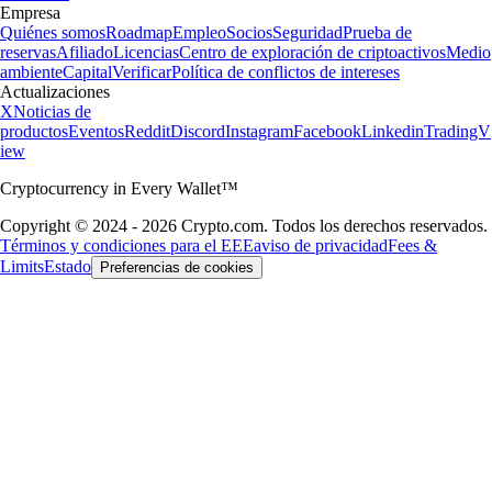
Empresa
Quiénes somos
Roadmap
Empleo
Socios
Seguridad
Prueba de
reservas
Afiliado
Licencias
Centro de exploración de criptoactivos
Medio
ambiente
Capital
Verificar
Política de conflictos de intereses
Actualizaciones
X
Noticias de
productos
Eventos
Reddit
Discord
Instagram
Facebook
Linkedin
TradingV
iew
Cryptocurrency in Every Wallet™
Copyright © 2024 - 2026 Crypto.com. Todos los derechos reservados.
Términos y condiciones para el EEE
aviso de privacidad
Fees &
Limits
Estado
Preferencias de cookies