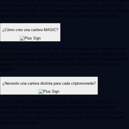
Es una herramienta digital para gestionar, guardar y operar con tu saldo
en criptomonedas. Es tu interfaz personal con la cadena de bloques.
Para mayor sencillez, muchos usuarios eligen plataformas de confianza
como la app de Crypto.com para tener su cartera siempre a mano.
¿Cómo creo una cartera MAGIC?
Para crear una, normalmente solo tienes que descargar una aplicación
de criptomonedas, crear tu perfil seguro y completar la verificación de
identidad. Con apps intuitivas como la de Crypto.com es muy sencillo:
puedes configurarlo todo directamente desde tu móvil en solo unos
minutos.
¿Necesito una cartera distinta para cada criptomoneda?
No es necesario. Aunque al principio algunas solo servían para un
activo, las carteras multimoneda actuales te permiten guardar un
montón de activos digitales a la vez. Con aplicaciones tan completas
como la de Crypto.com, puedes gestionar más de 400 criptomonedas
desde un mismo sitio.