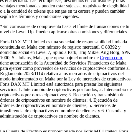
es el adecuado. Las recompensas, descuentos en comisiones y otras
ventajas mencionadas pueden estar sujetas a requisitos de elegibilidad
o a la cantidad de tokens que tengas en tu cartera y pueden cambiar
según los términos y condiciones vigentes.
*Sin comisiones de compraventa hasta el límite de transacciones de tu
nivel de Level Up. Pueden aplicarse otras comisiones y diferenciales.
Foris DAX MT Limited es una sociedad de responsabilidad limitada
constituida en Malta con número de registro mercantil C 88392 y
domicilio social en Level 7, Spinola Park, Triq Mikiel Ang Borg, SPK
1000, St. Julians, Malta, que opera bajo el nombre de
Crypto.com
,
tiene autorización de la Autoridad de Servicios Financieros de Malta
para ejercer como proveedor de servicios de criptoactivos conforme al
Reglamento 2023/1114 relativo a los mercados de criptoactivos del
modo implementado en Malta por la Ley de mercados de criptoactivos.
Foris DAX MT Limited está autorizada para prestar los siguientes
servicios: 1. Intercambio de criptoactivos por fondos; 2. Intercambio de
criptoactivos por otros criptoactivos; 3. Recepción y transmisión de
órdenes de criptoactivos en nombre de clientes; 4. Ejecución de
órdenes de criptoactivos en nombre de clientes; 5. Servicios de
transferencia de criptoactivos en nombre de clientes; y 6. Custodia y
administración de criptoactivos en nombre de clientes.
La Cuenta de Efectivo es proporcionada por Foris MT Limited. Foris