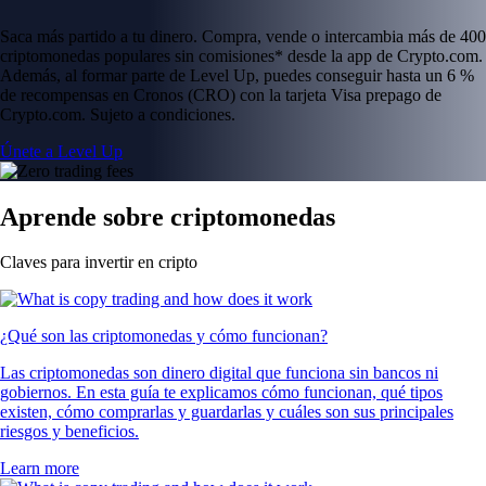
Saca más partido a tu dinero. Compra, vende o intercambia más de 400
criptomonedas populares sin comisiones* desde la app de Crypto.com.
Además, al formar parte de Level Up, puedes conseguir hasta un 6 %
de recompensas en Cronos (CRO) con la tarjeta Visa prepago de
Crypto.com. Sujeto a condiciones.
Únete a Level Up
Aprende sobre criptomonedas
Claves para invertir en cripto
¿Qué son las criptomonedas y cómo funcionan?
Las criptomonedas son dinero digital que funciona sin bancos ni
gobiernos. En esta guía te explicamos cómo funcionan, qué tipos
existen, cómo comprarlas y guardarlas y cuáles son sus principales
riesgos y beneficios.
Learn more