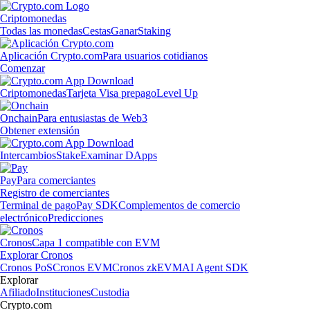
Criptomonedas
Todas las monedas
Cestas
Ganar
Staking
Aplicación Crypto.com
Para usuarios cotidianos
Comenzar
Criptomonedas
Tarjeta Visa prepago
Level Up
Onchain
Para entusiastas de Web3
Obtener extensión
Intercambios
Stake
Examinar DApps
Pay
Para comerciantes
Registro de comerciantes
Terminal de pago
Pay SDK
Complementos de comercio
electrónico
Predicciones
Cronos
Capa 1 compatible con EVM
Explorar Cronos
Cronos PoS
Cronos EVM
Cronos zkEVM
AI Agent SDK
Explorar
Afiliado
Instituciones
Custodia
Crypto.com