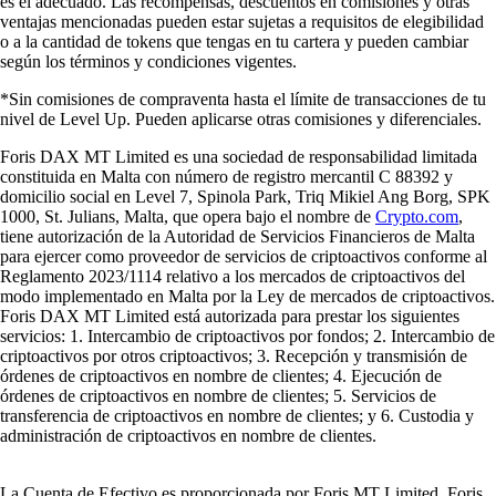
es el adecuado. Las recompensas, descuentos en comisiones y otras
ventajas mencionadas pueden estar sujetas a requisitos de elegibilidad
o a la cantidad de tokens que tengas en tu cartera y pueden cambiar
según los términos y condiciones vigentes.
*Sin comisiones de compraventa hasta el límite de transacciones de tu
nivel de Level Up. Pueden aplicarse otras comisiones y diferenciales.
Foris DAX MT Limited es una sociedad de responsabilidad limitada
constituida en Malta con número de registro mercantil C 88392 y
domicilio social en Level 7, Spinola Park, Triq Mikiel Ang Borg, SPK
1000, St. Julians, Malta, que opera bajo el nombre de
Crypto.com
,
tiene autorización de la Autoridad de Servicios Financieros de Malta
para ejercer como proveedor de servicios de criptoactivos conforme al
Reglamento 2023/1114 relativo a los mercados de criptoactivos del
modo implementado en Malta por la Ley de mercados de criptoactivos.
Foris DAX MT Limited está autorizada para prestar los siguientes
servicios: 1. Intercambio de criptoactivos por fondos; 2. Intercambio de
criptoactivos por otros criptoactivos; 3. Recepción y transmisión de
órdenes de criptoactivos en nombre de clientes; 4. Ejecución de
órdenes de criptoactivos en nombre de clientes; 5. Servicios de
transferencia de criptoactivos en nombre de clientes; y 6. Custodia y
administración de criptoactivos en nombre de clientes.
La Cuenta de Efectivo es proporcionada por Foris MT Limited. Foris