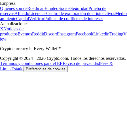
Empresa
Quiénes somos
Roadmap
Empleo
Socios
Seguridad
Prueba de
reservas
Afiliado
Licencias
Centro de exploración de criptoactivos
Medio
ambiente
Capital
Verificar
Política de conflictos de intereses
Actualizaciones
X
Noticias de
productos
Eventos
Reddit
Discord
Instagram
Facebook
Linkedin
TradingV
iew
Cryptocurrency in Every Wallet™
Copyright © 2024 - 2026 Crypto.com. Todos los derechos reservados.
Términos y condiciones para el EEE
aviso de privacidad
Fees &
Limits
Estado
Preferencias de cookies