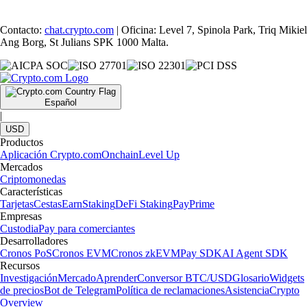
Contacto:
chat.crypto.com
| Oficina: Level 7, Spinola Park, Triq Mikiel
Ang Borg, St Julians SPK 1000 Malta.
Español
|
USD
Productos
Aplicación Crypto.com
Onchain
Level Up
Mercados
Criptomonedas
Características
Tarjetas
Cestas
Earn
Staking
DeFi Staking
Pay
Prime
Empresas
Custodia
Pay para comerciantes
Desarrolladores
Cronos PoS
Cronos EVM
Cronos zkEVM
Pay SDK
AI Agent SDK
Recursos
Investigación
Mercado
Aprender
Conversor BTC/USD
Glosario
Widgets
de precios
Bot de Telegram
Política de reclamaciones
Asistencia
Crypto
Overview