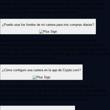
donde estés. Al instalar una aplicación de confianza como la app de
Crypto.com, puedes consultar tu saldo, seguir cómo va el mercado y
gestionar tus activos directamente desde el teléfono.
¿Puedo usar los fondos de mi cartera para mis compras diarias?
Muchos proveedores actuales ofrecen tarjetas integradas que te
permiten usar tu saldo en criptomonedas para tus gastos del día a día.
Una vez que conviertes tus criptos a moneda fiduciaria (como euros),
puedes pagar sin problemas en comercios que las acepten con opciones
como la tarjeta Visa de Crypto.com.
¿Cómo configuro una cartera en la app de Crypto.com?
Es muy sencillo. Primero, descarga la app desde tu tienda de
aplicaciones. Después, solo tienes que seguir los pasos que aparecen
en pantalla para verificar tu identidad y crear tu perfil. Una vez que tu
cuenta esté aprobada, ya tendrás tu cartera lista para usar.