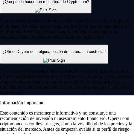
¿Qué puedo hacer con mi cartera de Crypto.com?
Con tu cartera puedes comprar, vender y guardar tus activos digitales
fácilmente. Además, puedes seguir el precio en tiempo real, descubrir
el programa Level Up para conseguir ventajas en la plataforma y
gestionar todas tus criptomonedas desde un mismo sitio.
¿Ofrece Crypto.com alguna opción de cartera sin custodia?
Sí, si buscas herramientas más avanzadas o prefieres la autocustodia,
puedes probar la DeFi Wallet de Crypto.com. Te permite gestionar tus
criptos y otros tokens con control total sobre tus claves privadas, y
funciona de forma complementaria a tu cuenta en la app principal de
Crypto.com.
Información importante
Este contenido es meramente informativo y no constituye una
recomendación de inversión ni asesoramiento financiero. Operar con
criptomonedas conlleva riesgos, como la volatilidad de los precios y la
situación del mercado. Antes de empezar, evalúa si tu perfil de riesgo