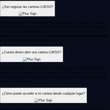
¿Son seguras las carteras LUKSO?
Proteger tus activos es fundamental al gestionar tu cartera. Lo ideal es
buscar proveedores que utilicen medidas de seguridad potentes, como
el almacenamiento en frío y protocolos de verificación estrictos.
Plataformas como Crypto.com priorizan estas funciones para proteger
el acceso a tu cuenta las 24 horas.
¿Cuesta dinero abrir una cartera LUKSO?
Configurar una cartera de software suele ser gratis. Aunque luego se
apliquen comisiones de red o transacción al comprar, vender o enviar
activos, descargar la app de Crypto.com y abrirse una cuenta no tiene
ningún coste inicial.
¿Cómo puedo acceder a mi cartera desde cualquier lugar?
Con las carteras para el móvil es muy fácil gestionar tu cartera estés