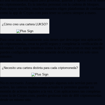
Es una herramienta digital para gestionar, guardar y operar con tu saldo
en criptomonedas. Es tu interfaz personal con la cadena de bloques.
Para mayor sencillez, muchos usuarios eligen plataformas de confianza
como la app de Crypto.com para tener su cartera siempre a mano.
¿Cómo creo una cartera LUKSO?
Para crear una, normalmente solo tienes que descargar una aplicación
de criptomonedas, crear tu perfil seguro y completar la verificación de
identidad. Con apps intuitivas como la de Crypto.com es muy sencillo:
puedes configurarlo todo directamente desde tu móvil en solo unos
minutos.
¿Necesito una cartera distinta para cada criptomoneda?
No es necesario. Aunque al principio algunas solo servían para un
activo, las carteras multimoneda actuales te permiten guardar un
montón de activos digitales a la vez. Con aplicaciones tan completas
como la de Crypto.com, puedes gestionar más de 400 criptomonedas
desde un mismo sitio.