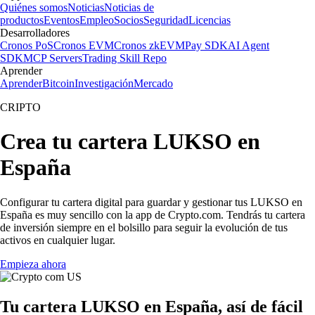
Quiénes somos
Noticias
Noticias de
productos
Eventos
Empleo
Socios
Seguridad
Licencias
Desarrolladores
Cronos PoS
Cronos EVM
Cronos zkEVM
Pay SDK
AI Agent
SDK
MCP Servers
Trading Skill Repo
Aprender
Aprender
Bitcoin
Investigación
Mercado
CRIPTO
Crea tu cartera LUKSO en
España
Configurar tu cartera digital para guardar y gestionar tus LUKSO en
España es muy sencillo con la app de Crypto.com. Tendrás tu cartera
de inversión siempre en el bolsillo para seguir la evolución de tus
activos en cualquier lugar.
Empieza ahora
Tu cartera LUKSO en España, así de fácil