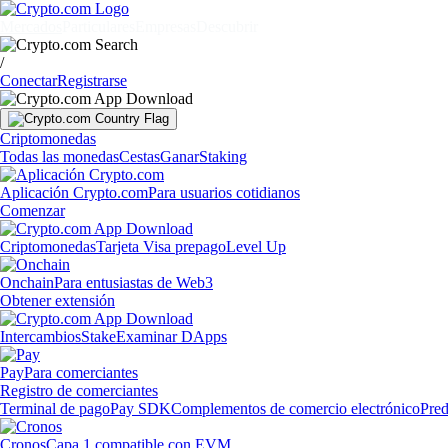
Mercados
Particulares
Empresas
Descubrir
/
Conectar
Registrarse
Criptomonedas
Todas las monedas
Cestas
Ganar
Staking
Aplicación Crypto.com
Para usuarios cotidianos
Comenzar
Criptomonedas
Tarjeta Visa prepago
Level Up
Onchain
Para entusiastas de Web3
Obtener extensión
Intercambios
Stake
Examinar DApps
Pay
Para comerciantes
Registro de comerciantes
Terminal de pago
Pay SDK
Complementos de comercio electrónico
Pred
Cronos
Capa 1 compatible con EVM