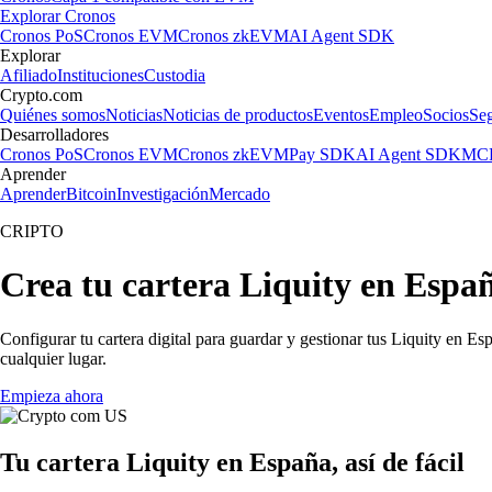
Explorar Cronos
Cronos PoS
Cronos EVM
Cronos zkEVM
AI Agent SDK
Explorar
Afiliado
Instituciones
Custodia
Crypto.com
Quiénes somos
Noticias
Noticias de productos
Eventos
Empleo
Socios
Se
Desarrolladores
Cronos PoS
Cronos EVM
Cronos zkEVM
Pay SDK
AI Agent SDK
MCP
Aprender
Aprender
Bitcoin
Investigación
Mercado
CRIPTO
Crea tu cartera Liquity en Espa
Configurar tu cartera digital para guardar y gestionar tus Liquity en Es
cualquier lugar.
Empieza ahora
Tu cartera Liquity en España, así de fácil