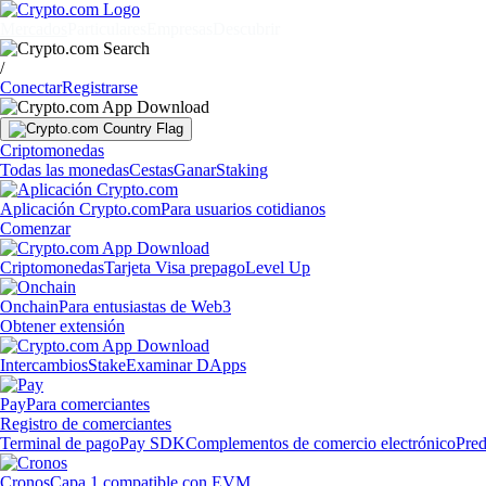
Mercados
Particulares
Empresas
Descubrir
/
Conectar
Registrarse
Criptomonedas
Todas las monedas
Cestas
Ganar
Staking
Aplicación Crypto.com
Para usuarios cotidianos
Comenzar
Criptomonedas
Tarjeta Visa prepago
Level Up
Onchain
Para entusiastas de Web3
Obtener extensión
Intercambios
Stake
Examinar DApps
Pay
Para comerciantes
Registro de comerciantes
Terminal de pago
Pay SDK
Complementos de comercio electrónico
Pred
Cronos
Capa 1 compatible con EVM