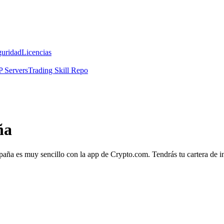
guridad
Licencias
 Servers
Trading Skill Repo
ña
aña es muy sencillo con la app de Crypto.com. Tendrás tu cartera de inv