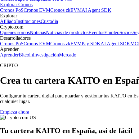
Explorar Cronos
Cronos PoS
Cronos EVM
Cronos zkEVM
AI Agent SDK
Explorar
Afiliado
Instituciones
Custodia
Crypto.com
Quiénes somos
Noticias
Noticias de productos
Eventos
Empleo
Socios
Se
Desarrolladores
Cronos PoS
Cronos EVM
Cronos zkEVM
Pay SDK
AI Agent SDK
MCP
Aprender
Aprender
Bitcoin
Investigación
Mercado
CRIPTO
Crea tu cartera KAITO en Espa
Configurar tu cartera digital para guardar y gestionar tus KAITO en Esp
cualquier lugar.
Empieza ahora
Tu cartera KAITO en España, así de fácil