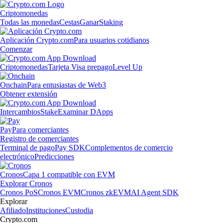
Criptomonedas
Todas las monedas
Cestas
Ganar
Staking
Aplicación Crypto.com
Para usuarios cotidianos
Comenzar
Criptomonedas
Tarjeta Visa prepago
Level Up
Onchain
Para entusiastas de Web3
Obtener extensión
Intercambios
Stake
Examinar DApps
Pay
Para comerciantes
Registro de comerciantes
Terminal de pago
Pay SDK
Complementos de comercio
electrónico
Predicciones
Cronos
Capa 1 compatible con EVM
Explorar Cronos
Cronos PoS
Cronos EVM
Cronos zkEVM
AI Agent SDK
Explorar
Afiliado
Instituciones
Custodia
Crypto.com