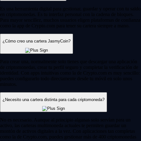
Es una herramienta digital para gestionar, guardar y operar con tu saldo
en criptomonedas. Es tu interfaz personal con la cadena de bloques.
Para mayor sencillez, muchos usuarios eligen plataformas de confianza
como la app de Crypto.com para tener su cartera siempre a mano.
¿Cómo creo una cartera JasmyCoin?
Para crear una, normalmente solo tienes que descargar una aplicación
de criptomonedas, crear tu perfil seguro y completar la verificación de
identidad. Con apps intuitivas como la de Crypto.com es muy sencillo:
puedes configurarlo todo directamente desde tu móvil en solo unos
minutos.
¿Necesito una cartera distinta para cada criptomoneda?
No es necesario. Aunque al principio algunas solo servían para un
activo, las carteras multimoneda actuales te permiten guardar un
montón de activos digitales a la vez. Con aplicaciones tan completas
como la de Crypto.com, puedes gestionar más de 400 criptomonedas