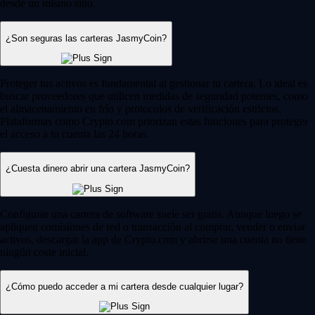
desde un mismo sitio.
¿Son seguras las carteras JasmyCoin?
Proteger tus activos es fundamental al gestionar tu cartera. Lo ideal es
buscar proveedores que utilicen medidas de seguridad potentes, como
el almacenamiento en frío y protocolos de verificación estrictos.
Plataformas como Crypto.com priorizan estas funciones para proteger
el acceso a tu cuenta las 24 horas.
¿Cuesta dinero abrir una cartera JasmyCoin?
Configurar una cartera de software suele ser gratis. Aunque luego se
apliquen comisiones de red o transacción al comprar, vender o enviar
activos, descargar la app de Crypto.com y abrirse una cuenta no tiene
ningún coste inicial.
¿Cómo puedo acceder a mi cartera desde cualquier lugar?