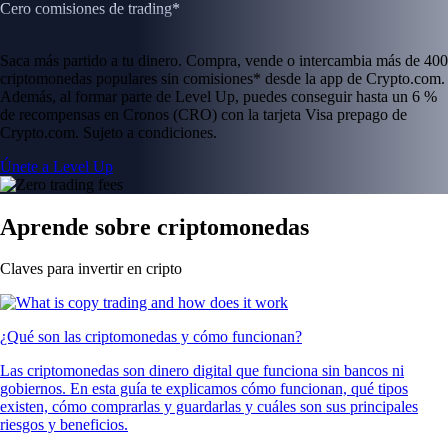
Cero comisiones de trading*
Saca más partido a tu dinero. Compra, vende o intercambia más de 400
criptomonedas populares sin comisiones* desde la app de Crypto.com.
Además, al formar parte de Level Up, puedes conseguir hasta un 6 %
de recompensas en Cronos (CRO) con la tarjeta Visa prepago de
Crypto.com. Sujeto a condiciones.
Únete a Level Up
Aprende sobre criptomonedas
Claves para invertir en cripto
¿Qué son las criptomonedas y cómo funcionan?
Las criptomonedas son dinero digital que funciona sin bancos ni
gobiernos. En esta guía te explicamos cómo funcionan, qué tipos
existen, cómo comprarlas y guardarlas y cuáles son sus principales
riesgos y beneficios.