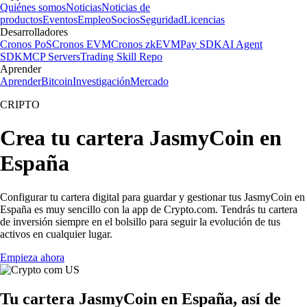
Quiénes somos
Noticias
Noticias de
productos
Eventos
Empleo
Socios
Seguridad
Licencias
Desarrolladores
Cronos PoS
Cronos EVM
Cronos zkEVM
Pay SDK
AI Agent
SDK
MCP Servers
Trading Skill Repo
Aprender
Aprender
Bitcoin
Investigación
Mercado
CRIPTO
Crea tu cartera JasmyCoin en
España
Configurar tu cartera digital para guardar y gestionar tus JasmyCoin en
España es muy sencillo con la app de Crypto.com. Tendrás tu cartera
de inversión siempre en el bolsillo para seguir la evolución de tus
activos en cualquier lugar.
Empieza ahora
Tu cartera JasmyCoin en España, así de