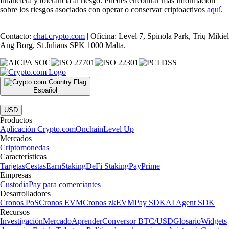
financiera y tolerancia al riesgo. Puedes encontrar más información
sobre los riesgos asociados con operar o conservar criptoactivos
aquí
.
Contacto:
chat.crypto.com
| Oficina: Level 7, Spinola Park, Triq Mikiel
Ang Borg, St Julians SPK 1000 Malta.
Español
|
USD
Productos
Aplicación Crypto.com
Onchain
Level Up
Mercados
Criptomonedas
Características
Tarjetas
Cestas
Earn
Staking
DeFi Staking
Pay
Prime
Empresas
Custodia
Pay para comerciantes
Desarrolladores
Cronos PoS
Cronos EVM
Cronos zkEVM
Pay SDK
AI Agent SDK
Recursos
Investigación
Mercado
Aprender
Conversor BTC/USD
Glosario
Widgets