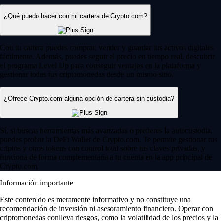
¿Qué puedo hacer con mi cartera de Crypto.com?
Con tu cartera puedes comprar, vender y guardar tus activos digitales
fácilmente. Además, puedes seguir el precio en tiempo real, descubrir
el programa Level Up para conseguir ventajas en la plataforma y
gestionar todas tus criptomonedas desde un mismo sitio.
¿Ofrece Crypto.com alguna opción de cartera sin custodia?
Sí, si buscas herramientas más avanzadas o prefieres la autocustodia,
puedes probar la DeFi Wallet de Crypto.com. Te permite gestionar tus
criptos y otros tokens con control total sobre tus claves privadas, y
funciona de forma complementaria a tu cuenta en la app principal de
Crypto.com.
Información importante
Este contenido es meramente informativo y no constituye una
recomendación de inversión ni asesoramiento financiero. Operar con
criptomonedas conlleva riesgos, como la volatilidad de los precios y la