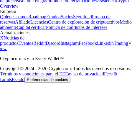
de precios
Bot de Telegram
Política de reclamaciones
Asistencia
Crypto
Overview
Empresa
Quiénes somos
Roadmap
Empleo
Socios
Seguridad
Prueba de
reservas
Afiliado
Licencias
Centro de exploración de criptoactivos
Medio
ambiente
Capital
Verificar
Política de conflictos de intereses
Actualizaciones
X
Noticias de
productos
Eventos
Reddit
Discord
Instagram
Facebook
Linkedin
TradingV
iew
Cryptocurrency in Every Wallet™
Copyright © 2024 - 2026 Crypto.com. Todos los derechos reservados.
Términos y condiciones para el EEE
aviso de privacidad
Fees &
Limits
Estado
Preferencias de cookies