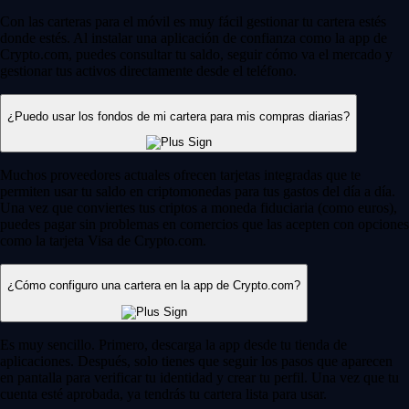
Con las carteras para el móvil es muy fácil gestionar tu cartera estés
donde estés. Al instalar una aplicación de confianza como la app de
Crypto.com, puedes consultar tu saldo, seguir cómo va el mercado y
gestionar tus activos directamente desde el teléfono.
¿Puedo usar los fondos de mi cartera para mis compras diarias?
Muchos proveedores actuales ofrecen tarjetas integradas que te
permiten usar tu saldo en criptomonedas para tus gastos del día a día.
Una vez que conviertes tus criptos a moneda fiduciaria (como euros),
puedes pagar sin problemas en comercios que las acepten con opciones
como la tarjeta Visa de Crypto.com.
¿Cómo configuro una cartera en la app de Crypto.com?
Es muy sencillo. Primero, descarga la app desde tu tienda de
aplicaciones. Después, solo tienes que seguir los pasos que aparecen
en pantalla para verificar tu identidad y crear tu perfil. Una vez que tu
cuenta esté aprobada, ya tendrás tu cartera lista para usar.