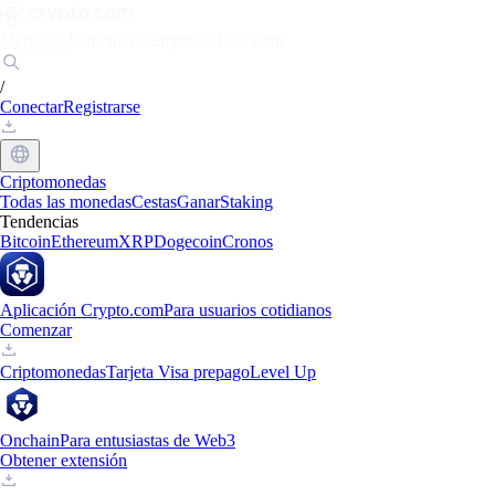
Mercados
Particulares
Empresas
Descubrir
/
Conectar
Registrarse
Criptomonedas
Todas las monedas
Cestas
Ganar
Staking
Tendencias
Bitcoin
Ethereum
XRP
Dogecoin
Cronos
Aplicación Crypto.com
Para usuarios cotidianos
Comenzar
Criptomonedas
Tarjeta Visa prepago
Level Up
Onchain
Para entusiastas de Web3
Obtener extensión