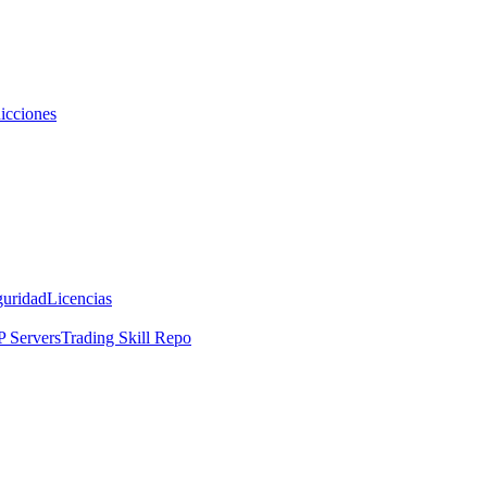
icciones
guridad
Licencias
 Servers
Trading Skill Repo