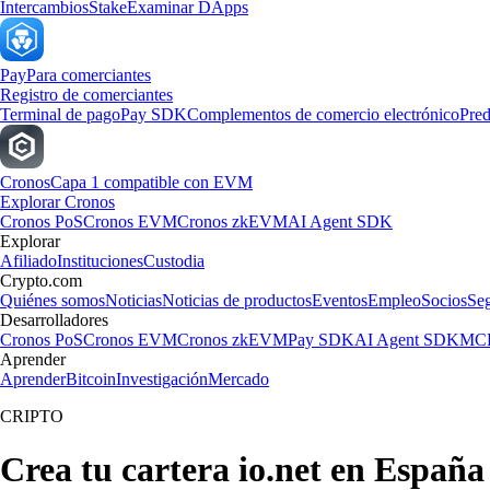
Intercambios
Stake
Examinar DApps
Pay
Para comerciantes
Registro de comerciantes
Terminal de pago
Pay SDK
Complementos de comercio electrónico
Pred
Cronos
Capa 1 compatible con EVM
Explorar Cronos
Cronos PoS
Cronos EVM
Cronos zkEVM
AI Agent SDK
Explorar
Afiliado
Instituciones
Custodia
Crypto.com
Quiénes somos
Noticias
Noticias de productos
Eventos
Empleo
Socios
Se
Desarrolladores
Cronos PoS
Cronos EVM
Cronos zkEVM
Pay SDK
AI Agent SDK
MCP
Aprender
Aprender
Bitcoin
Investigación
Mercado
CRIPTO
Crea tu cartera io.net en España