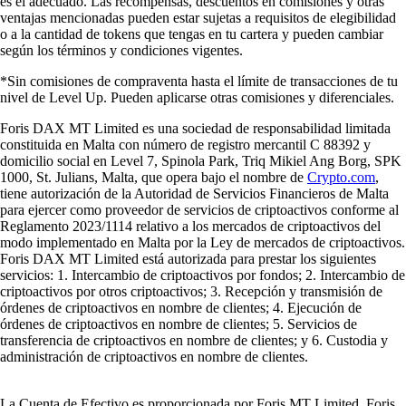
es el adecuado. Las recompensas, descuentos en comisiones y otras
ventajas mencionadas pueden estar sujetas a requisitos de elegibilidad
o a la cantidad de tokens que tengas en tu cartera y pueden cambiar
según los términos y condiciones vigentes.
*Sin comisiones de compraventa hasta el límite de transacciones de tu
nivel de Level Up. Pueden aplicarse otras comisiones y diferenciales.
Foris DAX MT Limited es una sociedad de responsabilidad limitada
constituida en Malta con número de registro mercantil C 88392 y
domicilio social en Level 7, Spinola Park, Triq Mikiel Ang Borg, SPK
1000, St. Julians, Malta, que opera bajo el nombre de
Crypto.com
,
tiene autorización de la Autoridad de Servicios Financieros de Malta
para ejercer como proveedor de servicios de criptoactivos conforme al
Reglamento 2023/1114 relativo a los mercados de criptoactivos del
modo implementado en Malta por la Ley de mercados de criptoactivos.
Foris DAX MT Limited está autorizada para prestar los siguientes
servicios: 1. Intercambio de criptoactivos por fondos; 2. Intercambio de
criptoactivos por otros criptoactivos; 3. Recepción y transmisión de
órdenes de criptoactivos en nombre de clientes; 4. Ejecución de
órdenes de criptoactivos en nombre de clientes; 5. Servicios de
transferencia de criptoactivos en nombre de clientes; y 6. Custodia y
administración de criptoactivos en nombre de clientes.
La Cuenta de Efectivo es proporcionada por Foris MT Limited. Foris