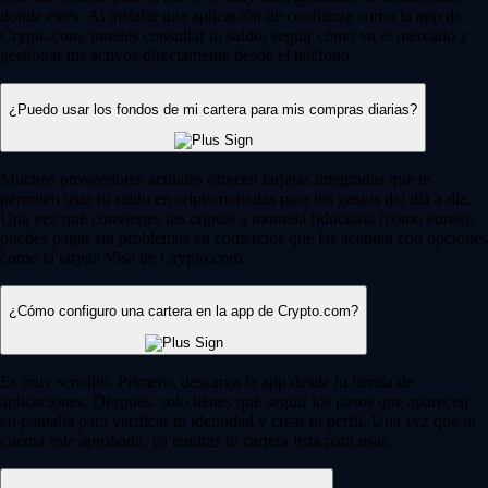
donde estés. Al instalar una aplicación de confianza como la app de
Crypto.com, puedes consultar tu saldo, seguir cómo va el mercado y
gestionar tus activos directamente desde el teléfono.
¿Puedo usar los fondos de mi cartera para mis compras diarias?
Muchos proveedores actuales ofrecen tarjetas integradas que te
permiten usar tu saldo en criptomonedas para tus gastos del día a día.
Una vez que conviertes tus criptos a moneda fiduciaria (como euros),
puedes pagar sin problemas en comercios que las acepten con opciones
como la tarjeta Visa de Crypto.com.
¿Cómo configuro una cartera en la app de Crypto.com?
Es muy sencillo. Primero, descarga la app desde tu tienda de
aplicaciones. Después, solo tienes que seguir los pasos que aparecen
en pantalla para verificar tu identidad y crear tu perfil. Una vez que tu
cuenta esté aprobada, ya tendrás tu cartera lista para usar.