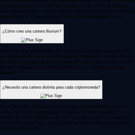
Es una herramienta digital para gestionar, guardar y operar con tu saldo
en criptomonedas. Es tu interfaz personal con la cadena de bloques.
Para mayor sencillez, muchos usuarios eligen plataformas de confianza
como la app de Crypto.com para tener su cartera siempre a mano.
¿Cómo creo una cartera Illuvium?
Para crear una, normalmente solo tienes que descargar una aplicación
de criptomonedas, crear tu perfil seguro y completar la verificación de
identidad. Con apps intuitivas como la de Crypto.com es muy sencillo:
puedes configurarlo todo directamente desde tu móvil en solo unos
minutos.
¿Necesito una cartera distinta para cada criptomoneda?
No es necesario. Aunque al principio algunas solo servían para un
activo, las carteras multimoneda actuales te permiten guardar un
montón de activos digitales a la vez. Con aplicaciones tan completas
como la de Crypto.com, puedes gestionar más de 400 criptomonedas
desde un mismo sitio.