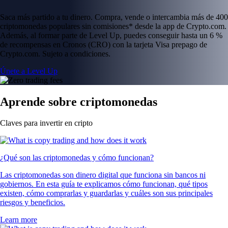
Saca más partido a tu dinero. Compra, vende o intercambia más de 400
criptomonedas populares sin comisiones* desde la app de Crypto.com.
Además, al formar parte de Level Up, puedes conseguir hasta un 6 %
de recompensas en Cronos (CRO) con la tarjeta Visa prepago de
Crypto.com. Sujeto a condiciones.
Únete a Level Up
Aprende sobre criptomonedas
Claves para invertir en cripto
¿Qué son las criptomonedas y cómo funcionan?
Las criptomonedas son dinero digital que funciona sin bancos ni
gobiernos. En esta guía te explicamos cómo funcionan, qué tipos
existen, cómo comprarlas y guardarlas y cuáles son sus principales
riesgos y beneficios.
Learn more