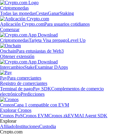
Criptomonedas
Todas las monedas
Cestas
Ganar
Staking
Aplicación Crypto.com
Para usuarios cotidianos
Comenzar
Criptomonedas
Tarjeta Visa prepago
Level Up
Onchain
Para entusiastas de Web3
Obtener extensión
Intercambios
Stake
Examinar DApps
Pay
Para comerciantes
Registro de comerciantes
Terminal de pago
Pay SDK
Complementos de comercio
electrónico
Predicciones
Cronos
Capa 1 compatible con EVM
Explorar Cronos
Cronos PoS
Cronos EVM
Cronos zkEVM
AI Agent SDK
Explorar
Afiliado
Instituciones
Custodia
Crypto.com