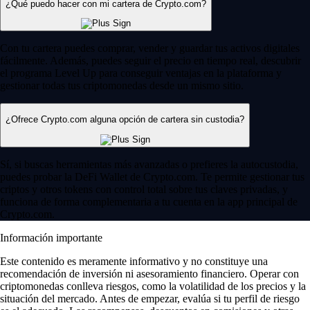
¿Qué puedo hacer con mi cartera de Crypto.com?
Con tu cartera puedes comprar, vender y guardar tus activos digitales
fácilmente. Además, puedes seguir el precio en tiempo real, descubrir
el programa Level Up para conseguir ventajas en la plataforma y
gestionar todas tus criptomonedas desde un mismo sitio.
¿Ofrece Crypto.com alguna opción de cartera sin custodia?
Sí, si buscas herramientas más avanzadas o prefieres la autocustodia,
puedes probar la DeFi Wallet de Crypto.com. Te permite gestionar tus
criptos y otros tokens con control total sobre tus claves privadas, y
funciona de forma complementaria a tu cuenta en la app principal de
Crypto.com.
Información importante
Este contenido es meramente informativo y no constituye una
recomendación de inversión ni asesoramiento financiero. Operar con
criptomonedas conlleva riesgos, como la volatilidad de los precios y la
situación del mercado. Antes de empezar, evalúa si tu perfil de riesgo