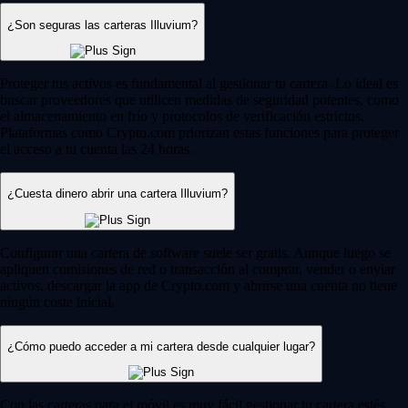
¿Son seguras las carteras Illuvium?
Proteger tus activos es fundamental al gestionar tu cartera. Lo ideal es
buscar proveedores que utilicen medidas de seguridad potentes, como
el almacenamiento en frío y protocolos de verificación estrictos.
Plataformas como Crypto.com priorizan estas funciones para proteger
el acceso a tu cuenta las 24 horas.
¿Cuesta dinero abrir una cartera Illuvium?
Configurar una cartera de software suele ser gratis. Aunque luego se
apliquen comisiones de red o transacción al comprar, vender o enviar
activos, descargar la app de Crypto.com y abrirse una cuenta no tiene
ningún coste inicial.
¿Cómo puedo acceder a mi cartera desde cualquier lugar?
Con las carteras para el móvil es muy fácil gestionar tu cartera estés