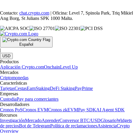
Contacto:
chat.crypto.com
| Oficina: Level 7, Spinola Park, Triq Mikiel
Ang Borg, St Julians SPK 1000 Malta.
Español
|
USD
Productos
Aplicación Crypto.com
Onchain
Level Up
Mercados
Criptomonedas
Características
Tarjetas
Cestas
Earn
Staking
DeFi Staking
Pay
Prime
Empresas
Custodia
Pay para comerciantes
Desarrolladores
Cronos PoS
Cronos EVM
Cronos zkEVM
Pay SDK
AI Agent SDK
Recursos
Investigación
Mercado
Aprender
Conversor BTC/USD
Glosario
Widgets
de precios
Bot de Telegram
Política de reclamaciones
Asistencia
Crypto
Overview