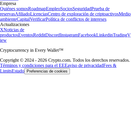
Empresa
Quiénes somos
Roadmap
Empleo
Socios
Seguridad
Prueba de
reservas
Afiliado
Licencias
Centro de exploración de criptoactivos
Medio
ambiente
Capital
Verificar
Política de conflictos de intereses
Actualizaciones
X
Noticias de
productos
Eventos
Reddit
Discord
Instagram
Facebook
Linkedin
TradingV
iew
Cryptocurrency in Every Wallet™
Copyright © 2024 - 2026 Crypto.com. Todos los derechos reservados.
Términos y condiciones para el EEE
aviso de privacidad
Fees &
Limits
Estado
Preferencias de cookies