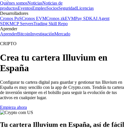
Quiénes somos
Noticias
Noticias de
productos
Eventos
Empleo
Socios
Seguridad
Licencias
Desarrolladores
Cronos PoS
Cronos EVM
Cronos zkEVM
Pay SDK
AI Agent
SDK
MCP Servers
Trading Skill Repo
Aprender
Aprender
Bitcoin
Investigación
Mercado
CRIPTO
Crea tu cartera Illuvium en
España
Configurar tu cartera digital para guardar y gestionar tus Illuvium en
España es muy sencillo con la app de Crypto.com. Tendrás tu cartera
de inversión siempre en el bolsillo para seguir la evolución de tus
activos en cualquier lugar.
Empieza ahora
Tu cartera Illuvium en España, así de fácil