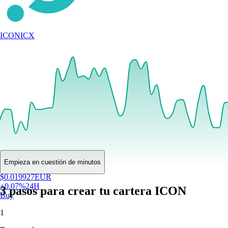
ICON
ICX
Empieza en cuestión de minutos
$
0.019927
EUR
+
0.07
%
24H
3 pasos para crear tu cartera ICON
Buy
1