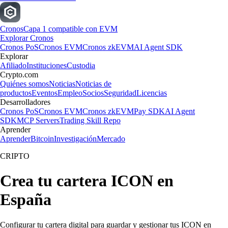
Cronos
Capa 1 compatible con EVM
Explorar Cronos
Cronos PoS
Cronos EVM
Cronos zkEVM
AI Agent SDK
Explorar
Afiliado
Instituciones
Custodia
Crypto.com
Quiénes somos
Noticias
Noticias de
productos
Eventos
Empleo
Socios
Seguridad
Licencias
Desarrolladores
Cronos PoS
Cronos EVM
Cronos zkEVM
Pay SDK
AI Agent
SDK
MCP Servers
Trading Skill Repo
Aprender
Aprender
Bitcoin
Investigación
Mercado
CRIPTO
Crea tu cartera ICON en
España
Configurar tu cartera digital para guardar y gestionar tus ICON en