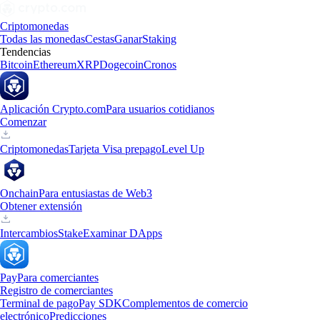
Criptomonedas
Todas las monedas
Cestas
Ganar
Staking
Tendencias
Bitcoin
Ethereum
XRP
Dogecoin
Cronos
Aplicación Crypto.com
Para usuarios cotidianos
Comenzar
Criptomonedas
Tarjeta Visa prepago
Level Up
Onchain
Para entusiastas de Web3
Obtener extensión
Intercambios
Stake
Examinar DApps
Pay
Para comerciantes
Registro de comerciantes
Terminal de pago
Pay SDK
Complementos de comercio
electrónico
Predicciones