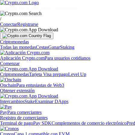
Mercados
Particulares
Empresas
Descubrir
/
Conectar
Registrarse
Criptomonedas
Todas las monedas
Cestas
Ganar
Staking
Aplicación Crypto.com
Para usuarios cotidianos
Comenzar
Criptomonedas
Tarjeta Visa prepago
Level Up
Onchain
Para entusiastas de Web3
Obtener extensión
Intercambios
Stake
Examinar DApps
Pay
Para comerciantes
Registro de comerciantes
Terminal de pago
Pay SDK
Complementos de comercio electrónico
Pred
Cronos
Capa 1 compatible con EVM