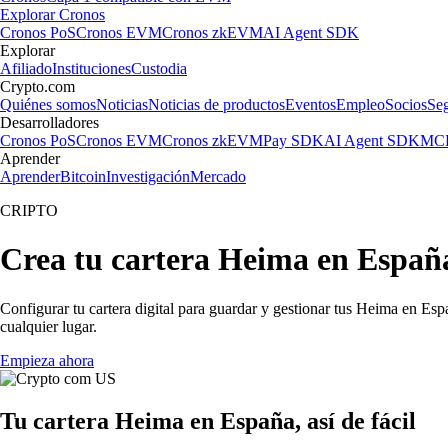
Explorar Cronos
Cronos PoS
Cronos EVM
Cronos zkEVM
AI Agent SDK
Explorar
Afiliado
Instituciones
Custodia
Crypto.com
Quiénes somos
Noticias
Noticias de productos
Eventos
Empleo
Socios
Se
Desarrolladores
Cronos PoS
Cronos EVM
Cronos zkEVM
Pay SDK
AI Agent SDK
MCP
Aprender
Aprender
Bitcoin
Investigación
Mercado
CRIPTO
Crea tu cartera Heima en Españ
Configurar tu cartera digital para guardar y gestionar tus Heima en Esp
cualquier lugar.
Empieza ahora
Tu cartera Heima en España, así de fácil