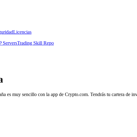
guridad
Licencias
 Servers
Trading Skill Repo
a
aña es muy sencillo con la app de Crypto.com. Tendrás tu cartera de inve