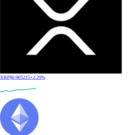
XRP
$
0.905215
+
2.29
%