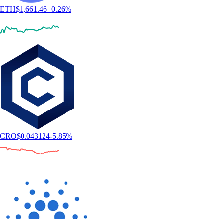
ETH
$
1,661.46
+
0.26
%
CRO
$
0.043124
-5.85
%