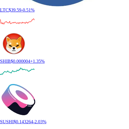
LTC
$
39.59
-0.51
%
SHIB
$
0.000004
+
1.35
%
SUSHI
$
0.143264
-2.03
%