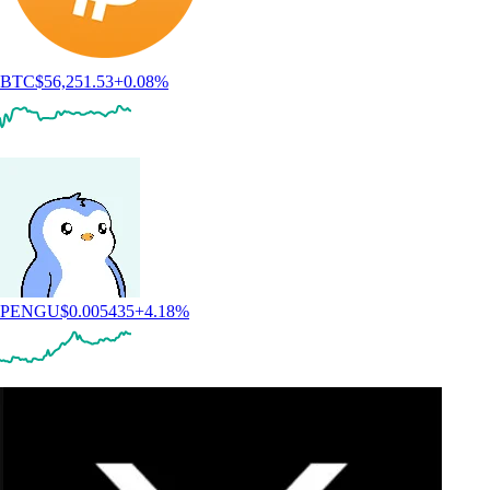
BTC
$
56,251.53
+
0.08
%
PENGU
$
0.005435
+
4.18
%