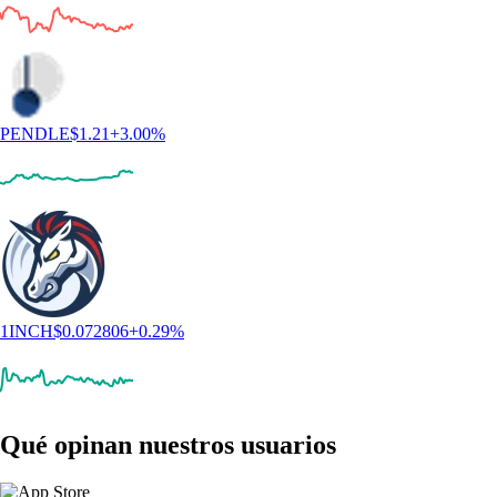
PENDLE
$
1.21
+
3.00
%
1INCH
$
0.072806
+
0.29
%
Qué opinan nuestros usuarios