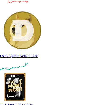
DOGE
$
0.061486
+
1.60
%