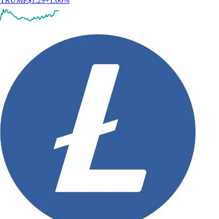
TRUMP
$
1.29
+
1.06
%