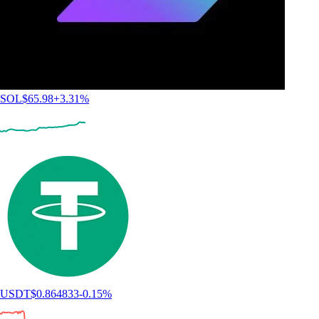
SOL
$
65.98
+
3.31
%
USDT
$
0.864833
-0.15
%