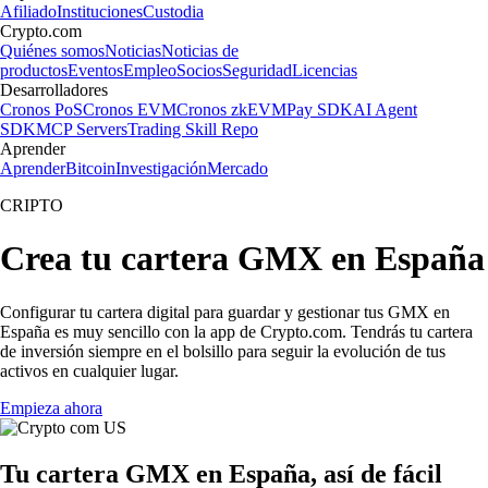
Afiliado
Instituciones
Custodia
Crypto.com
Quiénes somos
Noticias
Noticias de
productos
Eventos
Empleo
Socios
Seguridad
Licencias
Desarrolladores
Cronos PoS
Cronos EVM
Cronos zkEVM
Pay SDK
AI Agent
SDK
MCP Servers
Trading Skill Repo
Aprender
Aprender
Bitcoin
Investigación
Mercado
CRIPTO
Crea tu cartera GMX en España
Configurar tu cartera digital para guardar y gestionar tus GMX en
España es muy sencillo con la app de Crypto.com. Tendrás tu cartera
de inversión siempre en el bolsillo para seguir la evolución de tus
activos en cualquier lugar.
Empieza ahora
Tu cartera GMX en España, así de fácil