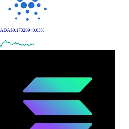
ADA
$
0.173209
+
0.03
%