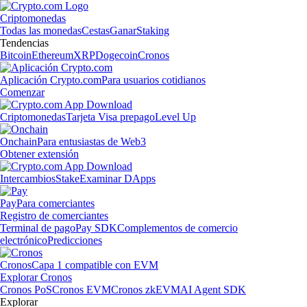
Criptomonedas
Todas las monedas
Cestas
Ganar
Staking
Tendencias
Bitcoin
Ethereum
XRP
Dogecoin
Cronos
Aplicación Crypto.com
Para usuarios cotidianos
Comenzar
Criptomonedas
Tarjeta Visa prepago
Level Up
Onchain
Para entusiastas de Web3
Obtener extensión
Intercambios
Stake
Examinar DApps
Pay
Para comerciantes
Registro de comerciantes
Terminal de pago
Pay SDK
Complementos de comercio
electrónico
Predicciones
Cronos
Capa 1 compatible con EVM
Explorar Cronos
Cronos PoS
Cronos EVM
Cronos zkEVM
AI Agent SDK
Explorar