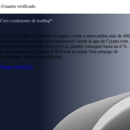
-
Usuario verificado
Cero comisiones de trading*
Saca más partido a tu dinero. Compra, vende o intercambia más de 400
criptomonedas populares sin comisiones* desde la app de Crypto.com.
Además, al formar parte de Level Up, puedes conseguir hasta un 6 %
de recompensas en Cronos (CRO) con la tarjeta Visa prepago de
Crypto.com. Sujeto a condiciones.
Únete a Level Up