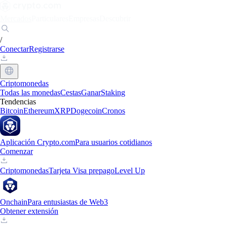
Mercados
Particulares
Empresas
Descubrir
/
Conectar
Registrarse
Criptomonedas
Todas las monedas
Cestas
Ganar
Staking
Tendencias
Bitcoin
Ethereum
XRP
Dogecoin
Cronos
Aplicación Crypto.com
Para usuarios cotidianos
Comenzar
Criptomonedas
Tarjeta Visa prepago
Level Up
Onchain
Para entusiastas de Web3
Obtener extensión