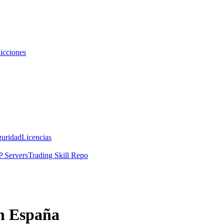
icciones
guridad
Licencias
 Servers
Trading Skill Repo
n España