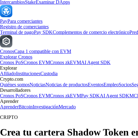
Intercambios
Stake
Examinar DApps
Pay
Para comerciantes
Registro de comerciantes
Terminal de pago
Pay SDK
Complementos de comercio electrónico
Pred
Cronos
Capa 1 compatible con EVM
Explorar Cronos
Cronos PoS
Cronos EVM
Cronos zkEVM
AI Agent SDK
Explorar
Afiliado
Instituciones
Custodia
Crypto.com
Quiénes somos
Noticias
Noticias de productos
Eventos
Empleo
Socios
Se
Desarrolladores
Cronos PoS
Cronos EVM
Cronos zkEVM
Pay SDK
AI Agent SDK
MCP
Aprender
Aprender
Bitcoin
Investigación
Mercado
CRIPTO
Crea tu cartera Shadow Token e