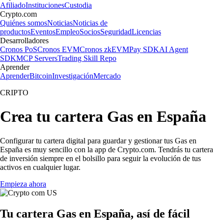
Afiliado
Instituciones
Custodia
Crypto.com
Quiénes somos
Noticias
Noticias de
productos
Eventos
Empleo
Socios
Seguridad
Licencias
Desarrolladores
Cronos PoS
Cronos EVM
Cronos zkEVM
Pay SDK
AI Agent
SDK
MCP Servers
Trading Skill Repo
Aprender
Aprender
Bitcoin
Investigación
Mercado
CRIPTO
Crea tu cartera Gas en España
Configurar tu cartera digital para guardar y gestionar tus Gas en
España es muy sencillo con la app de Crypto.com. Tendrás tu cartera
de inversión siempre en el bolsillo para seguir la evolución de tus
activos en cualquier lugar.
Empieza ahora
Tu cartera Gas en España, así de fácil