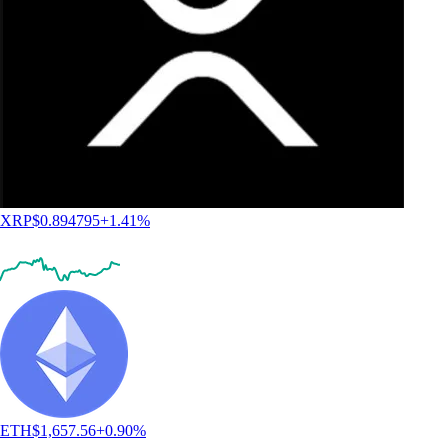
XRP
$
0.894795
+
1.41
%
ETH
$
1,657.56
+
0.90
%