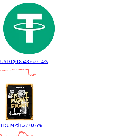
USDT
$
0.864856
-0.14
%
TRUMP
$
1.27
-0.65
%