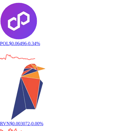
POL
$
0.06496
-0.34
%
RVN
$
0.003072
-0.00
%