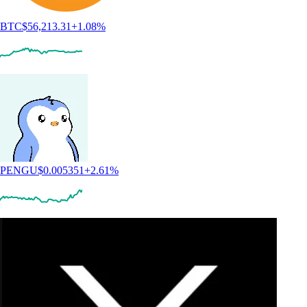
BTC
$
56,213.31
+
1.08
%
PENGU
$
0.005351
+
2.61
%