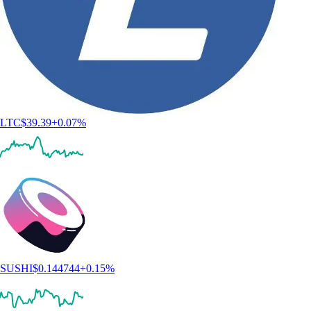
LTC
$
39.39
+
0.07
%
SUSHI
$
0.144744
+
0.15
%