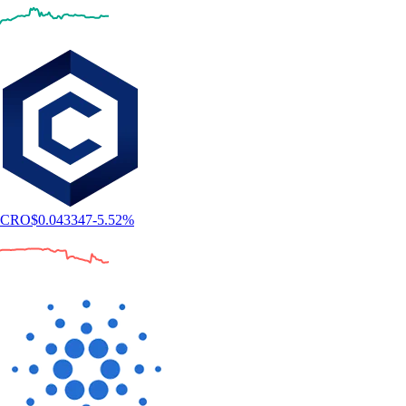
CRO
$
0.043347
-5.52
%