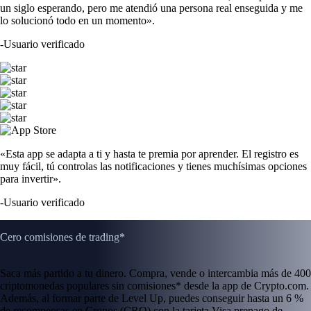
un siglo esperando, pero me atendió una persona real enseguida y me
lo solucionó todo en un momento».
-
Usuario verificado
«Esta app se adapta a ti y hasta te premia por aprender. El registro es
muy fácil, tú controlas las notificaciones y tienes muchísimas opciones
para invertir».
-
Usuario verificado
Cero comisiones de trading*
Saca más partido a tu dinero. Compra, vende o intercambia más de 400
criptomonedas populares sin comisiones* desde la app de Crypto.com.
Además, al formar parte de Level Up, puedes conseguir hasta un 6 %
de recompensas en Cronos (CRO) con la tarjeta Visa prepago de