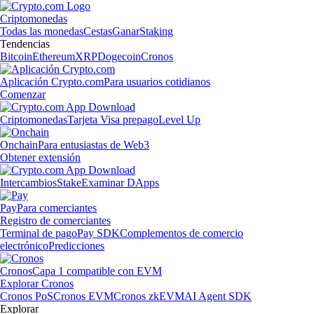
Criptomonedas
Todas las monedas
Cestas
Ganar
Staking
Tendencias
Bitcoin
Ethereum
XRP
Dogecoin
Cronos
Aplicación Crypto.com
Para usuarios cotidianos
Comenzar
Criptomonedas
Tarjeta Visa prepago
Level Up
Onchain
Para entusiastas de Web3
Obtener extensión
Intercambios
Stake
Examinar DApps
Pay
Para comerciantes
Registro de comerciantes
Terminal de pago
Pay SDK
Complementos de comercio
electrónico
Predicciones
Cronos
Capa 1 compatible con EVM
Explorar Cronos
Cronos PoS
Cronos EVM
Cronos zkEVM
AI Agent SDK
Explorar