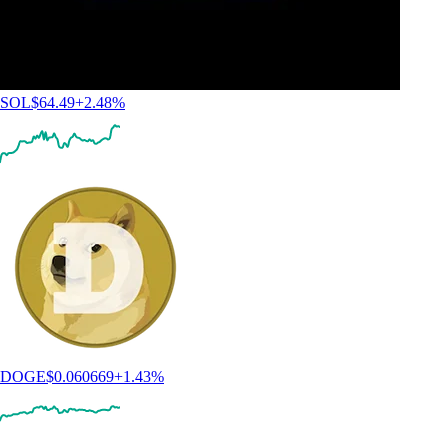
SOL
$
64.49
+
2.48
%
DOGE
$
0.060669
+
1.43
%