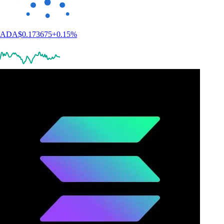
ADA
$
0.173675
+
0.15
%