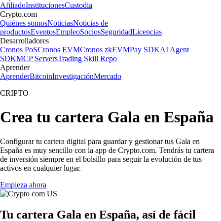
Afiliado
Instituciones
Custodia
Crypto.com
Quiénes somos
Noticias
Noticias de
productos
Eventos
Empleo
Socios
Seguridad
Licencias
Desarrolladores
Cronos PoS
Cronos EVM
Cronos zkEVM
Pay SDK
AI Agent
SDK
MCP Servers
Trading Skill Repo
Aprender
Aprender
Bitcoin
Investigación
Mercado
CRIPTO
Crea tu cartera Gala en España
Configurar tu cartera digital para guardar y gestionar tus Gala en
España es muy sencillo con la app de Crypto.com. Tendrás tu cartera
de inversión siempre en el bolsillo para seguir la evolución de tus
activos en cualquier lugar.
Empieza ahora
Tu cartera Gala en España, así de fácil