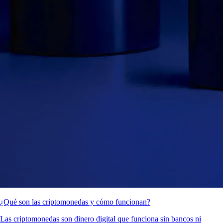
¿Qué son las criptomonedas y cómo funcionan?
Las criptomonedas son dinero digital que funciona sin bancos ni