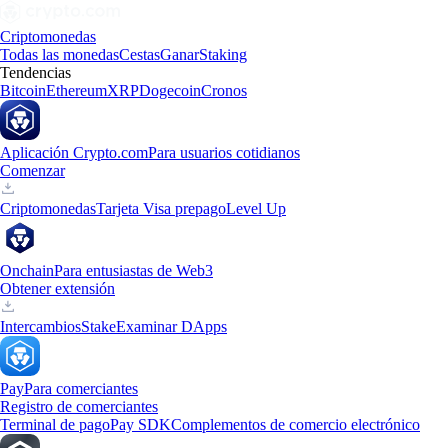
Criptomonedas
Todas las monedas
Cestas
Ganar
Staking
Tendencias
Bitcoin
Ethereum
XRP
Dogecoin
Cronos
Aplicación Crypto.com
Para usuarios cotidianos
Comenzar
Criptomonedas
Tarjeta Visa prepago
Level Up
Onchain
Para entusiastas de Web3
Obtener extensión
Intercambios
Stake
Examinar DApps
Pay
Para comerciantes
Registro de comerciantes
Terminal de pago
Pay SDK
Complementos de comercio electrónico