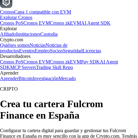
Cronos
Capa 1 compatible con EVM
Explorar Cronos
Cronos PoS
Cronos EVM
Cronos zkEVM
AI Agent SDK
Explorar
Afiliado
Instituciones
Custodia
Crypto.com
Quiénes somos
Noticias
Noticias de
productos
Eventos
Empleo
Socios
Seguridad
Licencias
Desarrolladores
Cronos PoS
Cronos EVM
Cronos zkEVM
Pay SDK
AI Agent
SDK
MCP Servers
Trading Skill Repo
Aprender
Aprender
Bitcoin
Investigación
Mercado
CRIPTO
Crea tu cartera Fulcrom
Finance en España
Configurar tu cartera digital para guardar y gestionar tus Fulcrom
Finance en España es muy sencillo con la app de Crypto.com. Tendrás