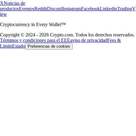
X
Noticias de
productos
Eventos
Reddit
Discord
Instagram
Facebook
Linkedin
TradingV
iew
Cryptocurrency in Every Wallet™
Copyright © 2024 - 2026 Crypto.com. Todos los derechos reservados.
Términos y condiciones para el EEE
aviso de privacidad
Fees &
Limits
Estado
Preferencias de cookies