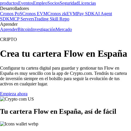
productos
Eventos
Empleo
Socios
Seguridad
Licencias
Desarrolladores
Cronos PoS
Cronos EVM
Cronos zkEVM
Pay SDK
AI Agent
SDK
MCP Servers
Trading Skill Repo
Aprender
Aprender
Bitcoin
Investigación
Mercado
CRIPTO
Crea tu cartera Flow en España
Configurar tu cartera digital para guardar y gestionar tus Flow en
España es muy sencillo con la app de Crypto.com. Tendrás tu cartera
de inversión siempre en el bolsillo para seguir la evolución de tus
activos en cualquier lugar.
Empieza ahora
Tu cartera Flow en España, así de fácil