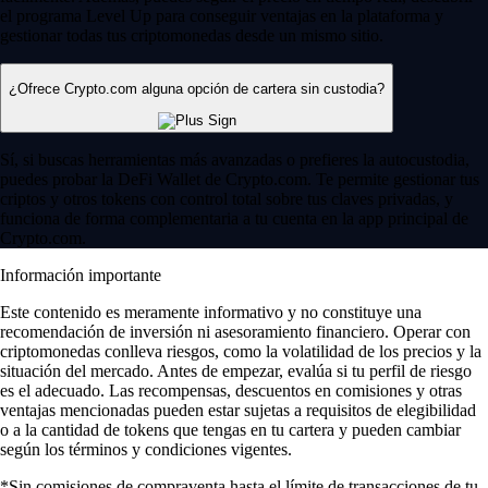
el programa Level Up para conseguir ventajas en la plataforma y
gestionar todas tus criptomonedas desde un mismo sitio.
¿Ofrece Crypto.com alguna opción de cartera sin custodia?
Sí, si buscas herramientas más avanzadas o prefieres la autocustodia,
puedes probar la DeFi Wallet de Crypto.com. Te permite gestionar tus
criptos y otros tokens con control total sobre tus claves privadas, y
funciona de forma complementaria a tu cuenta en la app principal de
Crypto.com.
Información importante
Este contenido es meramente informativo y no constituye una
recomendación de inversión ni asesoramiento financiero. Operar con
criptomonedas conlleva riesgos, como la volatilidad de los precios y la
situación del mercado. Antes de empezar, evalúa si tu perfil de riesgo
es el adecuado. Las recompensas, descuentos en comisiones y otras
ventajas mencionadas pueden estar sujetas a requisitos de elegibilidad
o a la cantidad de tokens que tengas en tu cartera y pueden cambiar
según los términos y condiciones vigentes.
*Sin comisiones de compraventa hasta el límite de transacciones de tu