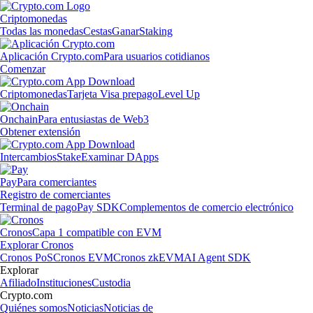
Criptomonedas
Todas las monedas
Cestas
Ganar
Staking
Aplicación Crypto.com
Para usuarios cotidianos
Comenzar
Criptomonedas
Tarjeta Visa prepago
Level Up
Onchain
Para entusiastas de Web3
Obtener extensión
Intercambios
Stake
Examinar DApps
Pay
Para comerciantes
Registro de comerciantes
Terminal de pago
Pay SDK
Complementos de comercio electrónico
Cronos
Capa 1 compatible con EVM
Explorar Cronos
Cronos PoS
Cronos EVM
Cronos zkEVM
AI Agent SDK
Explorar
Afiliado
Instituciones
Custodia
Crypto.com
Quiénes somos
Noticias
Noticias de