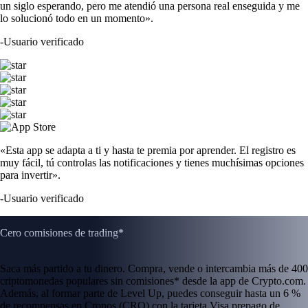
un siglo esperando, pero me atendió una persona real enseguida y me
lo solucionó todo en un momento».
-
Usuario verificado
«Esta app se adapta a ti y hasta te premia por aprender. El registro es
muy fácil, tú controlas las notificaciones y tienes muchísimas opciones
para invertir».
-
Usuario verificado
Cero comisiones de trading*
Saca más partido a tu dinero. Compra, vende o intercambia más de 400
criptomonedas populares sin comisiones* desde la app de Crypto.com.
Además, al formar parte de Level Up, puedes conseguir hasta un 6 %
de recompensas en Cronos (CRO) con la tarjeta Visa prepago de