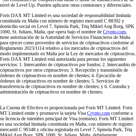
nivel de Level Up. Pueden aplicarse otras comisiones y diferenciales.
Foris DAX MT Limited es una sociedad de responsabilidad limitada
constituida en Malta con número de registro mercantil C 88392 y
domicilio social en Level 7, Spinola Park, Triq Mikiel Ang Borg, SPK
1000, St. Julians, Malta, que opera bajo el nombre de
Crypto.com
,
tiene autorización de la Autoridad de Servicios Financieros de Malta
para ejercer como proveedor de servicios de criptoactivos conforme al
Reglamento 2023/1114 relativo a los mercados de criptoactivos del
modo implementado en Malta por la Ley de mercados de criptoactivos.
Foris DAX MT Limited está autorizada para prestar los siguientes
servicios: 1. Intercambio de criptoactivos por fondos; 2. Intercambio de
criptoactivos por otros criptoactivos; 3. Recepción y transmisión de
órdenes de criptoactivos en nombre de clientes; 4. Ejecución de
órdenes de criptoactivos en nombre de clientes; 5. Servicios de
transferencia de criptoactivos en nombre de clientes; y 6. Custodia y
administración de criptoactivos en nombre de clientes.
La Cuenta de Efectivo es proporcionada por Foris MT Limited. Foris
MT Limited emite y promueve la tarjeta Visa
Crypto.com
conforme a
su licencia de miembro principal de Visa (emisión). Foris MT Limited
es una sociedad limitada constituida en Malta, con número de registro
mercantil C 90348 y oficina registrada en Level 7, Spinola Park, Triq
Mikiel Ang Borg, SPK 1000, St. Julians, Malta, debidamente