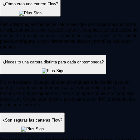
¿Cómo creo una cartera Flow?
Para crear una, normalmente solo tienes que descargar una aplicación
de criptomonedas, crear tu perfil seguro y completar la verificación de
identidad. Con apps intuitivas como la de Crypto.com es muy sencillo:
puedes configurarlo todo directamente desde tu móvil en solo unos
minutos.
¿Necesito una cartera distinta para cada criptomoneda?
No es necesario. Aunque al principio algunas solo servían para un
activo, las carteras multimoneda actuales te permiten guardar un
montón de activos digitales a la vez. Con aplicaciones tan completas
como la de Crypto.com, puedes gestionar más de 400 criptomonedas
desde un mismo sitio.
¿Son seguras las carteras Flow?