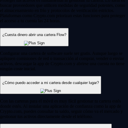
Proteger tus activos es fundamental al gestionar tu cartera. Lo ideal es
buscar proveedores que utilicen medidas de seguridad potentes, como
el almacenamiento en frío y protocolos de verificación estrictos.
Plataformas como Crypto.com priorizan estas funciones para proteger
el acceso a tu cuenta las 24 horas.
¿Cuesta dinero abrir una cartera Flow?
Configurar una cartera de software suele ser gratis. Aunque luego se
apliquen comisiones de red o transacción al comprar, vender o enviar
activos, descargar la app de Crypto.com y abrirse una cuenta no tiene
ningún coste inicial.
¿Cómo puedo acceder a mi cartera desde cualquier lugar?
Con las carteras para el móvil es muy fácil gestionar tu cartera estés
donde estés. Al instalar una aplicación de confianza como la app de
Crypto.com, puedes consultar tu saldo, seguir cómo va el mercado y
gestionar tus activos directamente desde el teléfono.