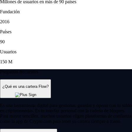
Millones de usuarios en más de 90 países
Fundación
2016
Países
90
Usuarios
150 M
Preguntas frecuentes
¿Qué es una cartera Flow?
Es una herramienta digital para gestionar, guardar y operar con tu saldo
en criptomonedas. Es tu interfaz personal con la cadena de bloques.
Para mayor sencillez, muchos usuarios eligen plataformas de confianza
como la app de Crypto.com para tener su cartera siempre a mano.