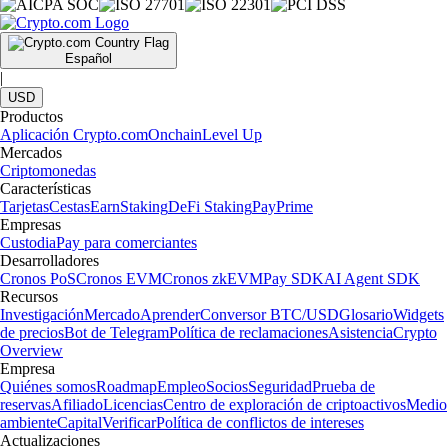
Español
|
USD
Productos
Aplicación Crypto.com
Onchain
Level Up
Mercados
Criptomonedas
Características
Tarjetas
Cestas
Earn
Staking
DeFi Staking
Pay
Prime
Empresas
Custodia
Pay para comerciantes
Desarrolladores
Cronos PoS
Cronos EVM
Cronos zkEVM
Pay SDK
AI Agent SDK
Recursos
Investigación
Mercado
Aprender
Conversor BTC/USD
Glosario
Widgets
de precios
Bot de Telegram
Política de reclamaciones
Asistencia
Crypto
Overview
Empresa
Quiénes somos
Roadmap
Empleo
Socios
Seguridad
Prueba de
reservas
Afiliado
Licencias
Centro de exploración de criptoactivos
Medio
ambiente
Capital
Verificar
Política de conflictos de intereses
Actualizaciones