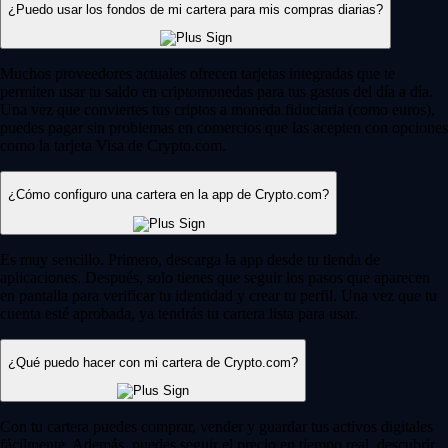
¿Puedo usar los fondos de mi cartera para mis compras diarias?
Muchos proveedores actuales ofrecen tarjetas integradas que te
permiten usar tu saldo en criptomonedas para tus gastos del día a día.
Una vez que conviertes tus criptos a moneda fiduciaria (como euros),
puedes pagar sin problemas en comercios que las acepten con opciones
como la tarjeta Visa de Crypto.com.
¿Cómo configuro una cartera en la app de Crypto.com?
Es muy sencillo. Primero, descarga la app desde tu tienda de
aplicaciones. Después, solo tienes que seguir los pasos que aparecen
en pantalla para verificar tu identidad y crear tu perfil. Una vez que tu
cuenta esté aprobada, ya tendrás tu cartera lista para usar.
¿Qué puedo hacer con mi cartera de Crypto.com?
Con tu cartera puedes comprar, vender y guardar tus activos digitales
fácilmente. Además, puedes seguir el precio en tiempo real, descubrir