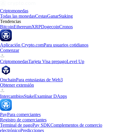
Criptomonedas
Todas las monedas
Cestas
Ganar
Staking
Tendencias
Bitcoin
Ethereum
XRP
Dogecoin
Cronos
Aplicación Crypto.com
Para usuarios cotidianos
Comenzar
Criptomonedas
Tarjeta Visa prepago
Level Up
Onchain
Para entusiastas de Web3
Obtener extensión
Intercambios
Stake
Examinar DApps
Pay
Para comerciantes
Registro de comerciantes
Terminal de pago
Pay SDK
Complementos de comercio
electrónico
Predicciones