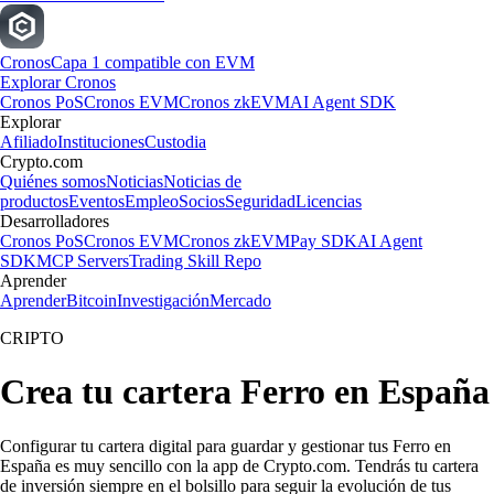
Cronos
Capa 1 compatible con EVM
Explorar Cronos
Cronos PoS
Cronos EVM
Cronos zkEVM
AI Agent SDK
Explorar
Afiliado
Instituciones
Custodia
Crypto.com
Quiénes somos
Noticias
Noticias de
productos
Eventos
Empleo
Socios
Seguridad
Licencias
Desarrolladores
Cronos PoS
Cronos EVM
Cronos zkEVM
Pay SDK
AI Agent
SDK
MCP Servers
Trading Skill Repo
Aprender
Aprender
Bitcoin
Investigación
Mercado
CRIPTO
Crea tu cartera Ferro en España
Configurar tu cartera digital para guardar y gestionar tus Ferro en
España es muy sencillo con la app de Crypto.com. Tendrás tu cartera
de inversión siempre en el bolsillo para seguir la evolución de tus