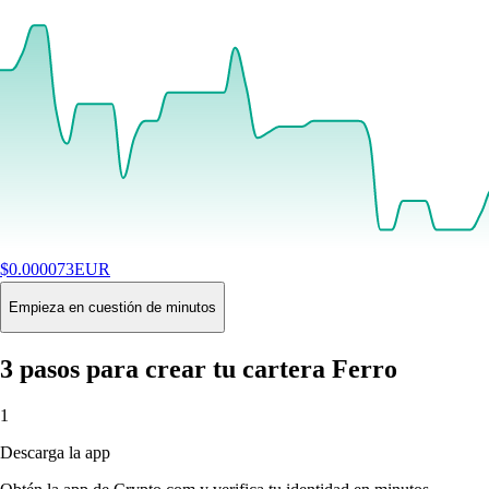
$
0.000073
EUR
+
1.19
%
24H
Buy
Empieza en cuestión de minutos
3 pasos para crear tu cartera Ferro
1
Descarga la app