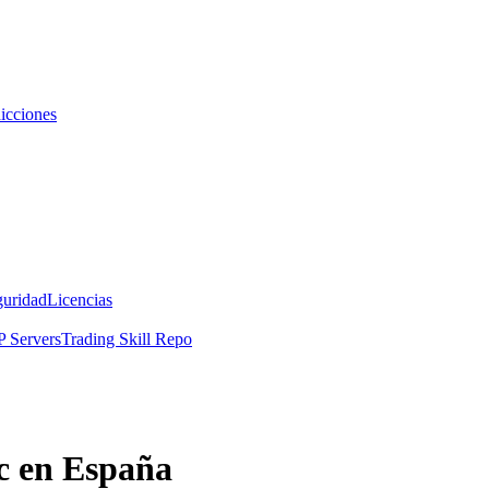
icciones
guridad
Licencias
 Servers
Trading Skill Repo
c en España