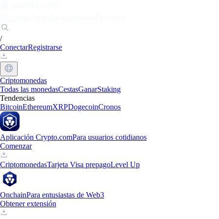
Mercados
Particulares
Empresas
Descubrir
/
Conectar
Registrarse
Criptomonedas
Todas las monedas
Cestas
Ganar
Staking
Tendencias
Bitcoin
Ethereum
XRP
Dogecoin
Cronos
Aplicación Crypto.com
Para usuarios cotidianos
Comenzar
Criptomonedas
Tarjeta Visa prepago
Level Up
Onchain
Para entusiastas de Web3
Obtener extensión