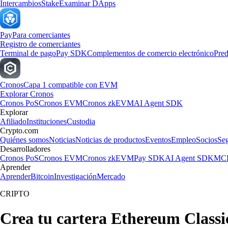
Intercambios
Stake
Examinar DApps
Pay
Para comerciantes
Registro de comerciantes
Terminal de pago
Pay SDK
Complementos de comercio electrónico
Pred
Cronos
Capa 1 compatible con EVM
Explorar Cronos
Cronos PoS
Cronos EVM
Cronos zkEVM
AI Agent SDK
Explorar
Afiliado
Instituciones
Custodia
Crypto.com
Quiénes somos
Noticias
Noticias de productos
Eventos
Empleo
Socios
Se
Desarrolladores
Cronos PoS
Cronos EVM
Cronos zkEVM
Pay SDK
AI Agent SDK
MCP
Aprender
Aprender
Bitcoin
Investigación
Mercado
CRIPTO
Crea tu cartera Ethereum Classi