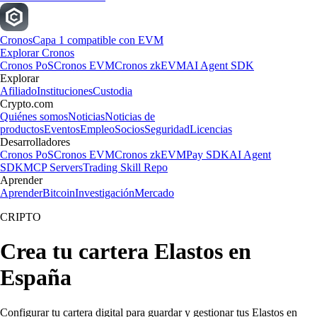
Cronos
Capa 1 compatible con EVM
Explorar Cronos
Cronos PoS
Cronos EVM
Cronos zkEVM
AI Agent SDK
Explorar
Afiliado
Instituciones
Custodia
Crypto.com
Quiénes somos
Noticias
Noticias de
productos
Eventos
Empleo
Socios
Seguridad
Licencias
Desarrolladores
Cronos PoS
Cronos EVM
Cronos zkEVM
Pay SDK
AI Agent
SDK
MCP Servers
Trading Skill Repo
Aprender
Aprender
Bitcoin
Investigación
Mercado
CRIPTO
Crea tu cartera Elastos en
España
Configurar tu cartera digital para guardar y gestionar tus Elastos en