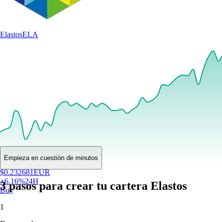
Elastos
ELA
Empieza en cuestión de minutos
$
0.232681
EUR
+
6.16
%
24H
3 pasos para crear tu cartera Elastos
Buy
1