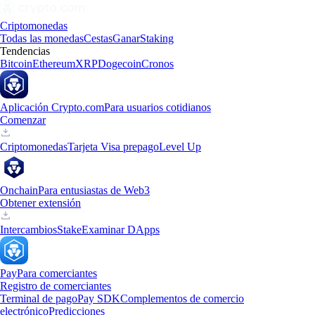
Criptomonedas
Todas las monedas
Cestas
Ganar
Staking
Tendencias
Bitcoin
Ethereum
XRP
Dogecoin
Cronos
Aplicación Crypto.com
Para usuarios cotidianos
Comenzar
Criptomonedas
Tarjeta Visa prepago
Level Up
Onchain
Para entusiastas de Web3
Obtener extensión
Intercambios
Stake
Examinar DApps
Pay
Para comerciantes
Registro de comerciantes
Terminal de pago
Pay SDK
Complementos de comercio
electrónico
Predicciones