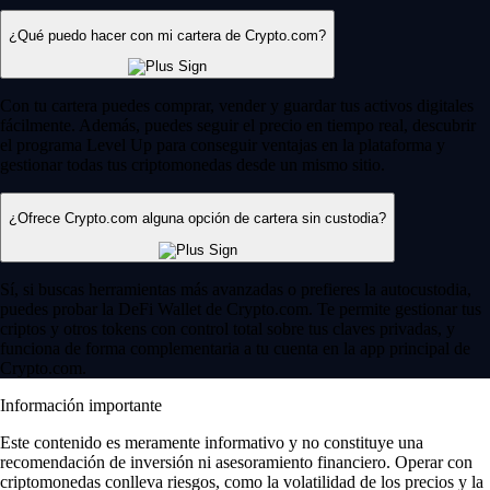
¿Qué puedo hacer con mi cartera de Crypto.com?
Con tu cartera puedes comprar, vender y guardar tus activos digitales
fácilmente. Además, puedes seguir el precio en tiempo real, descubrir
el programa Level Up para conseguir ventajas en la plataforma y
gestionar todas tus criptomonedas desde un mismo sitio.
¿Ofrece Crypto.com alguna opción de cartera sin custodia?
Sí, si buscas herramientas más avanzadas o prefieres la autocustodia,
puedes probar la DeFi Wallet de Crypto.com. Te permite gestionar tus
criptos y otros tokens con control total sobre tus claves privadas, y
funciona de forma complementaria a tu cuenta en la app principal de
Crypto.com.
Información importante
Este contenido es meramente informativo y no constituye una
recomendación de inversión ni asesoramiento financiero. Operar con
criptomonedas conlleva riesgos, como la volatilidad de los precios y la