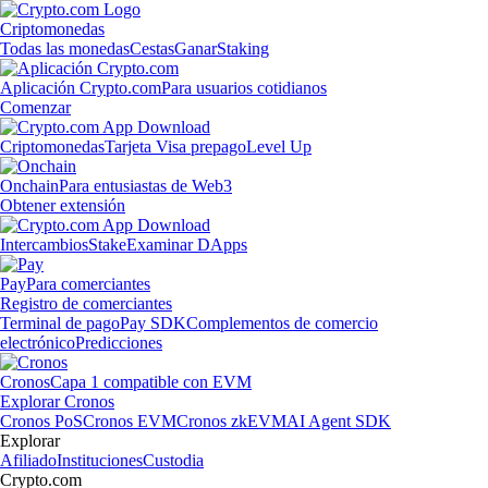
Criptomonedas
Todas las monedas
Cestas
Ganar
Staking
Aplicación Crypto.com
Para usuarios cotidianos
Comenzar
Criptomonedas
Tarjeta Visa prepago
Level Up
Onchain
Para entusiastas de Web3
Obtener extensión
Intercambios
Stake
Examinar DApps
Pay
Para comerciantes
Registro de comerciantes
Terminal de pago
Pay SDK
Complementos de comercio
electrónico
Predicciones
Cronos
Capa 1 compatible con EVM
Explorar Cronos
Cronos PoS
Cronos EVM
Cronos zkEVM
AI Agent SDK
Explorar
Afiliado
Instituciones
Custodia
Crypto.com