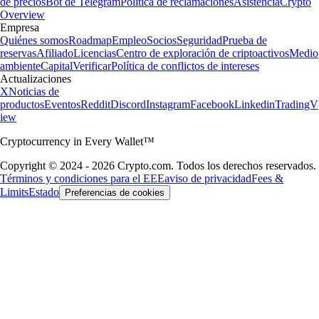
de precios
Bot de Telegram
Política de reclamaciones
Asistencia
Crypto
Overview
Empresa
Quiénes somos
Roadmap
Empleo
Socios
Seguridad
Prueba de
reservas
Afiliado
Licencias
Centro de exploración de criptoactivos
Medio
ambiente
Capital
Verificar
Política de conflictos de intereses
Actualizaciones
X
Noticias de
productos
Eventos
Reddit
Discord
Instagram
Facebook
Linkedin
TradingV
iew
Cryptocurrency in Every Wallet™
Copyright © 2024 - 2026 Crypto.com. Todos los derechos reservados.
Términos y condiciones para el EEE
aviso de privacidad
Fees &
Limits
Estado
Preferencias de cookies