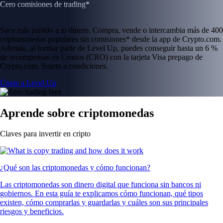
Cero comisiones de trading*
Saca más partido a tu dinero. Compra, vende o intercambia más de 400
criptomonedas populares sin comisiones* desde la app de Crypto.com.
Además, al formar parte de Level Up, puedes conseguir hasta un 6 %
de recompensas en Cronos (CRO) con la tarjeta Visa prepago de
Crypto.com. Sujeto a condiciones.
Únete a Level Up
Aprende sobre criptomonedas
Claves para invertir en cripto
¿Qué son las criptomonedas y cómo funcionan?
Las criptomonedas son dinero digital que funciona sin bancos ni
gobiernos. En esta guía te explicamos cómo funcionan, qué tipos
existen, cómo comprarlas y guardarlas y cuáles son sus principales
riesgos y beneficios.