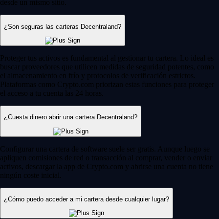
desde un mismo sitio.
¿Son seguras las carteras Decentraland?
Proteger tus activos es fundamental al gestionar tu cartera. Lo ideal es
buscar proveedores que utilicen medidas de seguridad potentes, como
el almacenamiento en frío y protocolos de verificación estrictos.
Plataformas como Crypto.com priorizan estas funciones para proteger
el acceso a tu cuenta las 24 horas.
¿Cuesta dinero abrir una cartera Decentraland?
Configurar una cartera de software suele ser gratis. Aunque luego se
apliquen comisiones de red o transacción al comprar, vender o enviar
activos, descargar la app de Crypto.com y abrirse una cuenta no tiene
ningún coste inicial.
¿Cómo puedo acceder a mi cartera desde cualquier lugar?