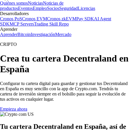
Quiénes somos
Noticias
Noticias de
productos
Eventos
Empleo
Socios
Seguridad
Licencias
Desarrolladores
Cronos PoS
Cronos EVM
Cronos zkEVM
Pay SDK
AI Agent
SDK
MCP Servers
Trading Skill Repo
Aprender
Aprender
Bitcoin
Investigación
Mercado
CRIPTO
Crea tu cartera Decentraland en
España
Configurar tu cartera digital para guardar y gestionar tus Decentraland
en España es muy sencillo con la app de Crypto.com. Tendrás tu
cartera de inversión siempre en el bolsillo para seguir la evolución de
tus activos en cualquier lugar.
Empieza ahora
Tu cartera Decentraland en España, así de