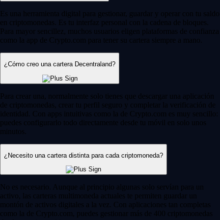
Es una herramienta digital para gestionar, guardar y operar con tu saldo
en criptomonedas. Es tu interfaz personal con la cadena de bloques.
Para mayor sencillez, muchos usuarios eligen plataformas de confianza
como la app de Crypto.com para tener su cartera siempre a mano.
¿Cómo creo una cartera Decentraland?
Para crear una, normalmente solo tienes que descargar una aplicación
de criptomonedas, crear tu perfil seguro y completar la verificación de
identidad. Con apps intuitivas como la de Crypto.com es muy sencillo:
puedes configurarlo todo directamente desde tu móvil en solo unos
minutos.
¿Necesito una cartera distinta para cada criptomoneda?
No es necesario. Aunque al principio algunas solo servían para un
activo, las carteras multimoneda actuales te permiten guardar un
montón de activos digitales a la vez. Con aplicaciones tan completas
como la de Crypto.com, puedes gestionar más de 400 criptomonedas