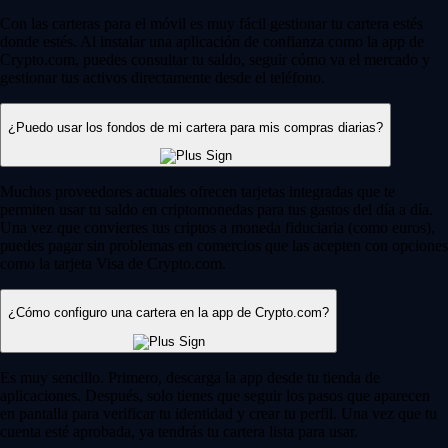
Con las carteras para el móvil es muy fácil gestionar tu cartera estés
donde estés. Al instalar una aplicación de confianza como la app de
Crypto.com, puedes consultar tu saldo, seguir cómo va el mercado y
gestionar tus activos directamente desde el teléfono.
¿Puedo usar los fondos de mi cartera para mis compras diarias?
Muchos proveedores actuales ofrecen tarjetas integradas que te
permiten usar tu saldo en criptomonedas para tus gastos del día a día.
Una vez que conviertes tus criptos a moneda fiduciaria (como euros),
puedes pagar sin problemas en comercios que las acepten con opciones
como la tarjeta Visa de Crypto.com.
¿Cómo configuro una cartera en la app de Crypto.com?
Es muy sencillo. Primero, descarga la app desde tu tienda de
aplicaciones. Después, solo tienes que seguir los pasos que aparecen
en pantalla para verificar tu identidad y crear tu perfil. Una vez que tu
cuenta esté aprobada, ya tendrás tu cartera lista para usar.