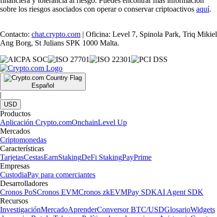
financiera y tolerancia al riesgo. Puedes encontrar más información
sobre los riesgos asociados con operar o conservar criptoactivos
aquí
.
Contacto:
chat.crypto.com
| Oficina: Level 7, Spinola Park, Triq Mikiel
Ang Borg, St Julians SPK 1000 Malta.
Español
|
USD
Productos
Aplicación Crypto.com
Onchain
Level Up
Mercados
Criptomonedas
Características
Tarjetas
Cestas
Earn
Staking
DeFi Staking
Pay
Prime
Empresas
Custodia
Pay para comerciantes
Desarrolladores
Cronos PoS
Cronos EVM
Cronos zkEVM
Pay SDK
AI Agent SDK
Recursos
Investigación
Mercado
Aprender
Conversor BTC/USD
Glosario
Widgets