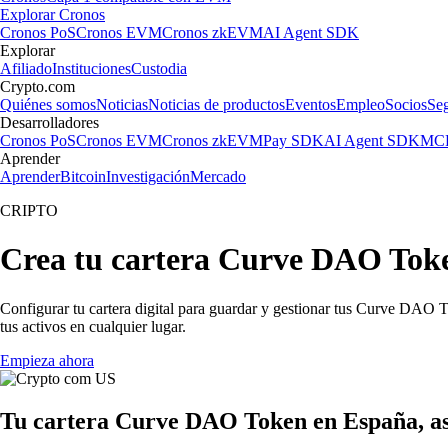
Explorar Cronos
Cronos PoS
Cronos EVM
Cronos zkEVM
AI Agent SDK
Explorar
Afiliado
Instituciones
Custodia
Crypto.com
Quiénes somos
Noticias
Noticias de productos
Eventos
Empleo
Socios
Se
Desarrolladores
Cronos PoS
Cronos EVM
Cronos zkEVM
Pay SDK
AI Agent SDK
MCP
Aprender
Aprender
Bitcoin
Investigación
Mercado
CRIPTO
Crea tu cartera Curve DAO Tok
Configurar tu cartera digital para guardar y gestionar tus Curve DAO T
tus activos en cualquier lugar.
Empieza ahora
Tu cartera Curve DAO Token en España, así