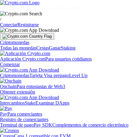
Mercados
Particulares
Empresas
Descubrir
/
Conectar
Registrarse
Criptomonedas
Todas las monedas
Cestas
Ganar
Staking
Aplicación Crypto.com
Para usuarios cotidianos
Comenzar
Criptomonedas
Tarjeta Visa prepago
Level Up
Onchain
Para entusiastas de Web3
Obtener extensión
Intercambios
Stake
Examinar DApps
Pay
Para comerciantes
Registro de comerciantes
Terminal de pago
Pay SDK
Complementos de comercio electrónico
Cronos
Capa 1 compatible con EVM