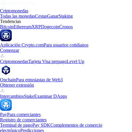
Criptomonedas
Todas las monedas
Cestas
Ganar
Staking
Tendencias
Bitcoin
Ethereum
XRP
Dogecoin
Cronos
Aplicación Crypto.com
Para usuarios cotidianos
Comenzar
Criptomonedas
Tarjeta Visa prepago
Level Up
Onchain
Para entusiastas de Web3
Obtener extensión
Intercambios
Stake
Examinar DApps
Pay
Para comerciantes
Registro de comerciantes
Terminal de pago
Pay SDK
Complementos de comercio
electrónico
Predicciones