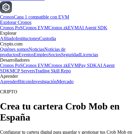
Cronos
Capa 1 compatible con EVM
Explorar Cronos
Cronos PoS
Cronos EVM
Cronos zkEVM
AI Agent SDK
Explorar
Afiliado
Instituciones
Custodia
Crypto.com
Quiénes somos
Noticias
Noticias de
productos
Eventos
Empleo
Socios
Seguridad
Licencias
Desarrolladores
Cronos PoS
Cronos EVM
Cronos zkEVM
Pay SDK
AI Agent
SDK
MCP Servers
Trading Skill Repo
Aprender
Aprender
Bitcoin
Investigación
Mercado
CRIPTO
Crea tu cartera Crob Mob en
España
Configurar tu cartera digital para guardar y gestionar tus Crob Mob en